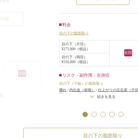
を見る
達して前方に張り
る経結膜脂肪切除手術をすることに
よって膨らみグマ
りました。
詳細
下まぶたに局所麻酔注射をした後、
料金
眼瞼眼窩内脂肪切
膜にCO2レーザーで小さな穴を開け
目の下の脂肪取り
なりました。
眼窩内脂肪を適量除去しました。
目の下（片目）
行い、左右の下ま
¥275,000（税込）
術後1ヶ月経ち、腫れも落ち着き、
全院
の脂肪を除去しま
目の下（両目）
きりとした下まぶたに。表情も明る
¥550,000（税込）
く、ハリのある目元になりました。
膨らみが程よく改
全院
リスク・副作用・合併症
なくなりました。
目の下（下瞼）の脂肪取り
腫れ
/
内出血（術後）
/
仕上がりの左右差（片
手術をする場合）
/
目の下（下瞼）にくぼみが
症
続きを見る
る（脂肪を取り過ぎた場合）
/
仕上がりのわず
左右差（完璧なシンメトリーは不可）
/
手術後
うと少し目の下が膨らむ可能性
/
脂肪を除去し
がりの左右差（片目ずつ
分の皮膚に小じわが増える可能性
（下瞼）にくぼみが生じ
を見る
）
/
仕上がりのわずかな
ーは不可）
/
手術後、笑
能性
/
脂肪を除去した部
可能性
目の下の脂肪取り