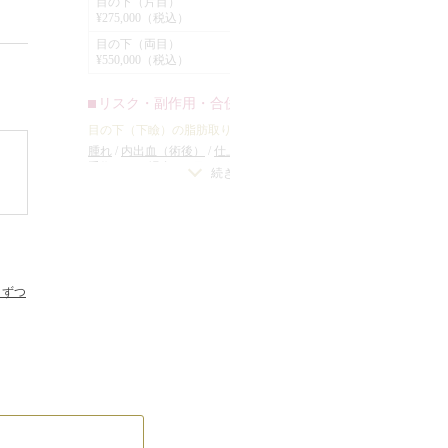
目の下（片目）
た
¥275,000（税込）
な
全院
あ
目の下（両目）
¥550,000（税込）
て
結
ク
リスク・副作用・合併症
、
た
目の下（下瞼）の脂肪取り
腫れ
/
内出血（術後）
/
仕上がりの左右差（片目ずつ
診
すっ
手術をする場合）
/
目の下（下瞼）にくぼみが生じ
続きを見る
の
る（脂肪を取り過ぎた場合）
/
仕上がりのわずかな
左右差（完璧なシンメトリーは不可）
/
手術後、笑
れ
二
うと少し目の下が膨らむ可能性
/
脂肪を除去した部
分の皮膚に小じわが増える可能性
た
¥
ま
目ずつ
目
¥
生じ
り
かな
、笑
¥
眼
た部
二
¥
て
脂
抜
切
ま