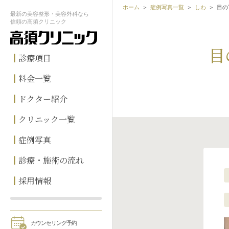
ホーム
症例写真一覧
しわ
目の
最新の
美容整形・美容外科なら
信頼の
高須クリニック
目
診療項目
料金一覧
ドクター紹介
クリニック一覧
症例写真
診療・施術の流れ
採用情報
カウンセリング予約