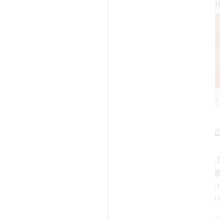
くりし、ブロックに近い形で脂
Bef
置し、それ以外の場合では通常
注入のように生着のしやすい状
工して脂肪注入していきます。
め両方の状態に対応できます。
法では届かない部位にも脂肪を
After
（1週間後）
きますし、通常の脂肪注入のよ
After
ももからの脂肪を採取する必要
（1ヶ月後
ません。
担当医：高須幹弥 医師
担当医：平野正
後、腫れもすっかりおさまり、す
とした下まぶたに。表情も明る
クマとりの手術が乱
リのある目元になりました。
Twitterでも脱脂
法派の戦いが日々繰
症例の詳細
続き
す。
本当は患者様それぞ