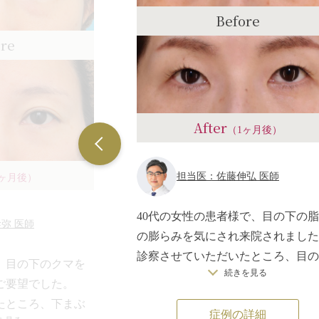
Before
ore
After
（1ヶ月後）
担当医：佐藤伸弘 医師
6ヶ月後）
40代の女性の患者様で、目の下の
弥 医師
の膨らみを気にされ来院されました
診察させていただいたところ、目の
、目の下のクマを
続きを見る
の皮膚のたるみはそれほどなかった
ご要望でした。
で、皮膚の切開や切除はせず、下瞼
たところ、下まぶ
症例の詳細
裏側の結膜（粘膜）から脂肪を除去