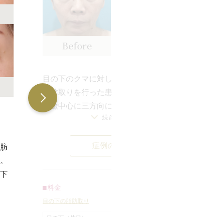
Before
After
（1ヶ月後）
目の下のクマに対して切らない目の下
脂肪取りを行った患者様です。
下瞼中心に三方向に眼窩内脂肪による
続きを見る
膨らみを認めておりました。
左右差が出ないように調整しながら三
症例の詳細
方向から眼窩内脂肪除去を行いまし
脂肪
た。
。
この術式の特徴として抜糸の必要がな
下
く非常にダウンタイムが短い為たるみ
の
料金
2
が強くない患者様には強くオススメの
の
目の下の脂肪取り
く
術式となっております。
す