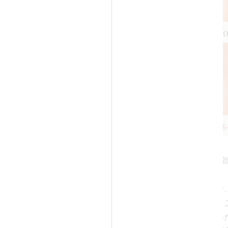
Bef
Before
After
（
fter
（1ヶ月後）（メイクあり）
担当医：高須幹
担当医：平野正之 医師
30代女性の患者様で
りの手術が乱立しています。
改善させたいという
tterでも脱脂＋脂肪注入派とハムラ
診察させていただい