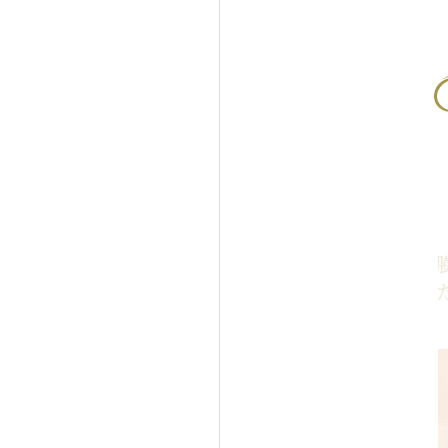
下の切らない脂肪取り＋眼
目の下の脂肪の
肪移植の症例写真
クマを改善させた
例写真