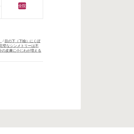
全院
）
/
目の下（下瞼）にくぼ
完璧なシンメトリーは不
分の皮膚に小じわが増える