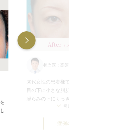
目
目
に
て
¥
同
的
¥
After
（メイクなし）
ど
通
二
イ
担当医：高須幹弥 医師
ま
出
い
す
た
30代女性の患者様です。
目
3
メ
内
目の下に小さな脂肪の膨らみがあり、
形
に
を
れ
シ
膨らみの下にくっきりと溝ができて影
こ
マを
想
目
続きを見る
になっていたため、クマが強調されて
り
し
内
いました。
を
マ
シ
症例の詳細
この方のクマの原因は、この脂肪の膨
皮
想
目
下
る
らみと、膨らみの下が窪んでいること
腫
だ