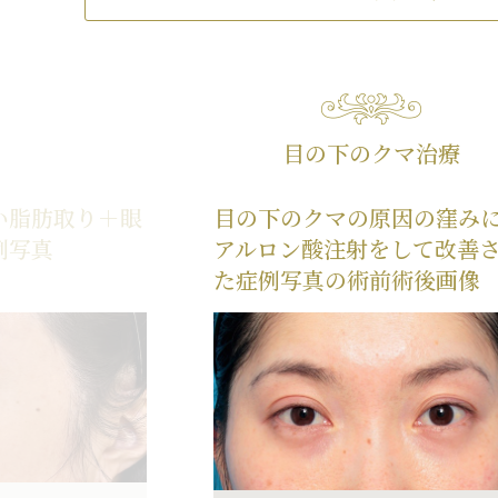
目の下のクマ治療
い脂肪取り＋眼
目の下のクマの原因の窪み
例写真
アルロン酸注射をして改善
た症例写真の術前術後画像