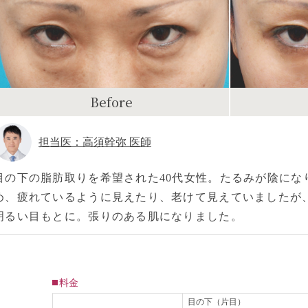
Before
担当医：高須幹弥 医師
目の下の脂肪取りを希望された40代女性。たるみが陰にな
め、疲れているように見えたり、老けて見えていましたが
明るい目もとに。張りのある肌になりました。
料金
目の下（片目）