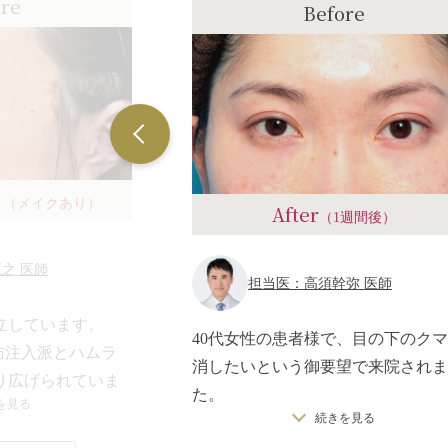
ore
Before
）（メイクあり）
After
（1週間後）
之 医師
担当医：高須幹弥 医師
立しています。
40代女性の患者様で、目の下のク
＋脂肪注入派とハムラ
消したいという御要望で来院されま
り広げられていま
た。
を見る
続きを見る
診察させていただいたところ、目の
れの状態に合わせ