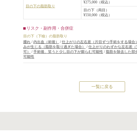
¥275,000（税込）
目の下の脂肪取り
目の下（両目）
¥550,000（税込）
リスク・副作用・合併症
目の下（下瞼）の脂肪取り
腫れ
/
内出血（術後）
/
仕上がりの左右差（片目ずつ手術をする場合
みが生じる（脂肪を取り過ぎた場合）
/
仕上がりのわずかな左右差（
可）
/
手術後、笑うと少し目の下が膨らむ可能性
/
脂肪を除去した部
可能性
一覧に戻る