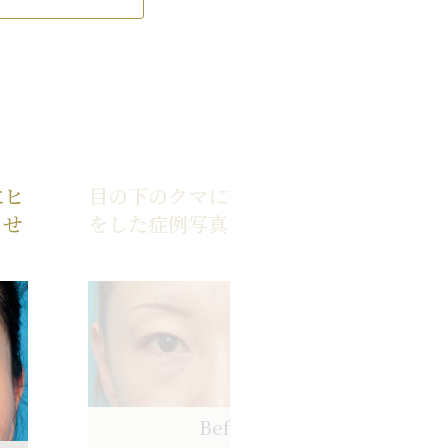
し
目
目
内
¥
こ
二
¥
幅
¥
除
にヒ
目の下のクマに対して脂肪除去
も
¥
させ
をした症例写真
目
目
目
内
¥
目
1
¥
術
¥
り
Before
マ
¥