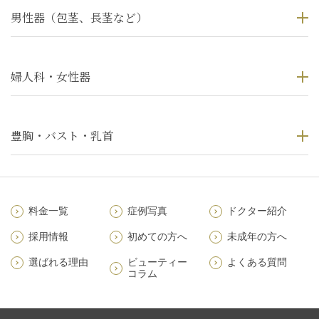
男性器（包茎、長茎など）
婦人科・女性器
豊胸・バスト・乳首
料金一覧
症例写真
ドクター紹介
採用情報
初めての方へ
未成年の方へ
選ばれる理由
ビューティー
よくある質問
コラム