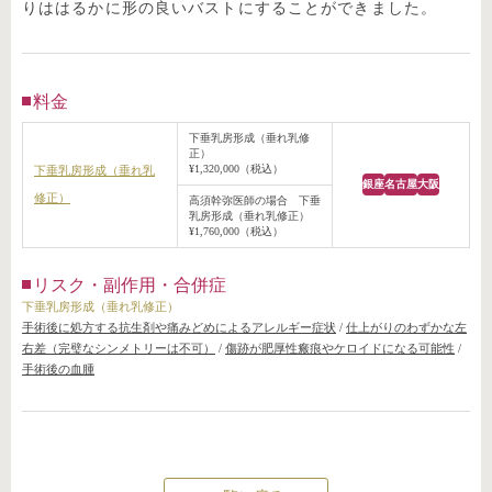
りははるかに形の良いバストにすることができました。
料金
下垂乳房形成（垂れ乳修
正）
¥1,320,000（税込）
下垂乳房形成（垂れ乳
銀座
名古屋
大阪
修正）
高須幹弥医師の場合 下垂
乳房形成（垂れ乳修正）
¥1,760,000（税込）
リスク・副作用・合併症
下垂乳房形成（垂れ乳修正）
手術後に処方する抗生剤や痛みどめによるアレルギー症状
/
仕上がりのわずかな左
右差（完璧なシンメトリーは不可）
/
傷跡が肥厚性瘢痕やケロイドになる可能性
/
手術後の血腫