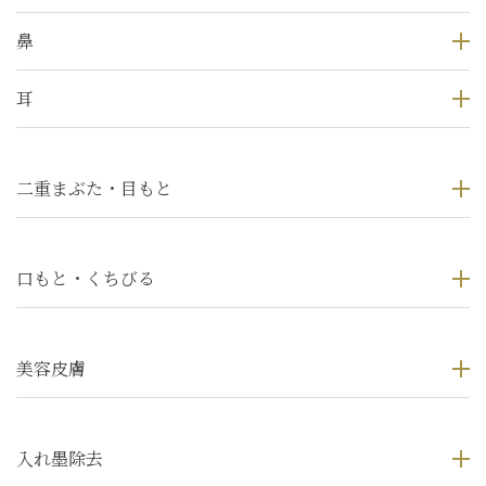
鼻
耳
二重まぶた・目もと
口もと・くちびる
美容皮膚
入れ墨除去