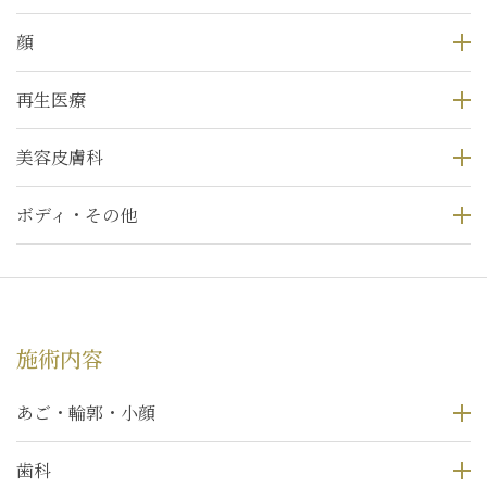
顔
再生医療
美容皮膚科
ボディ・その他
施術内容
あご・輪郭・小顔
歯科