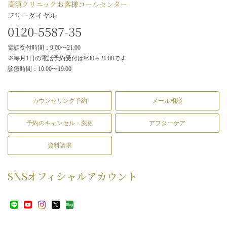
高須クリニックお客様コールセンター
フリーダイヤル
0120-5587-35
電話受付時間：9:00〜21:00
※毎月1日の電話予約受付は9:30～21:00です
診療時間：10:00〜19:00
カウンセリング予約
メール相談
予約のキャンセル・変更
アフターケア
資料請求
SNS
オフィシャルアカウント