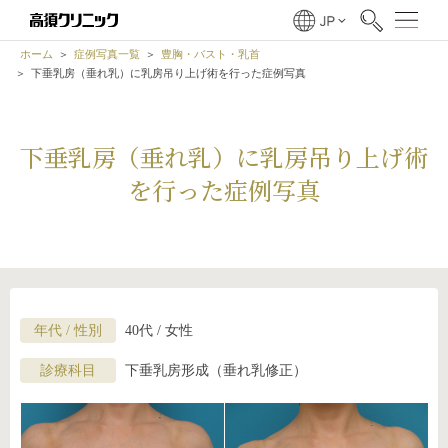
ホーム
症例写真一覧
豊胸・バスト・乳首
下垂乳房（垂れ乳）に乳房吊り上げ術を行った症例写真
下垂乳房（垂れ乳）に乳房吊り上げ術
を行った症例写真
年代 / 性別
40代 / 女性
診療科目
下垂乳房形成（垂れ乳修正）