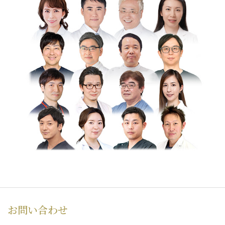
お問い合わせ