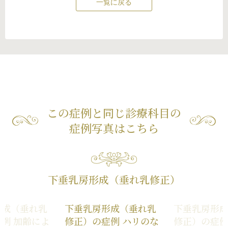
一覧に戻る
この症例と同じ診療科目の
症例写真はこちら
下垂乳房形成（垂れ乳修正）
形成（垂れ乳
下垂乳房形成（垂れ乳
下垂乳房形
例 加齢によ
修正）の症例 ハリのな
修正）の症例