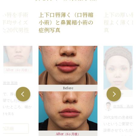
厚い唇を手術
上下口唇薄く（口唇縮
上下の厚い
て平均サイズ
小術）と鼻翼縮小術の
程よく薄く
た20代男性
症例写真
真
真
After
（6ヶ月後）
須幹弥 医師
Before
Before
者様で、厚い唇を薄く
要望でした。
担当医：高須幹
だいたところ、確か
めであり、同年代の
続きを見る
20代女性の患者様
らかに厚い状態でし
いというご要望で
例の詳細
診察させていただ
を感じない、バラン
After
（6ヶ月後）