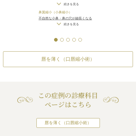
しすぎた場合）
/
仕上がりのわずかな
続きを見る
ことが多く、口元
左右差（完璧なシンメトリーは不可）
/
より、更に唇が厚
鼻翼縮小（小鼻縮小）
仕上がりが完璧に自分の理想の形にな
す。
不自然な小鼻・鼻の穴が細長くなる
らないことがある
そのような人は、
（小鼻を切除しすぎた場合）
/
仕上が
続きを見る
りのわずかな左右差（完璧なシンメト
骨切り手術で出て
リーは不可）
/
仕上がりが完璧に自分
めることが有効に
の理想の形にならないことがある
す。
それとは別に、実
に薄くしたい場合
唇を薄く（口唇縮小術）
手術をすることが
この症例の診療科目
ページはこちら
唇を薄く（口唇縮小術）