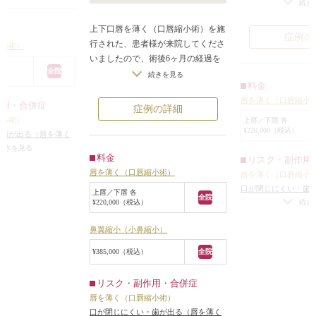
に唇は日本人の平
続き
したいというご要望
ではありました。
下の唇を約3割ずつ
上下口唇を薄く（口唇縮小術）を施
また、口元がやや
手術することになり
症例の
行された、患者様が来院してくださ
ありました。
縮小術）
いましたので、術後6ヶ月の経過を
元々唇が厚いので
酔下に、唇の濡れて
全院
ご紹介します。
続きを見る
いることにより、
ている部分を中心に
料金
上口唇、下口唇ともに厚い状態でし
強調されていまし
同時に粘膜下のボリ
唇を薄く（口唇縮小
たので、口唇縮小術をお勧めしまし
作用・合併症
唇が厚く、口元が
症例の詳細
ました。
た。
の形がやや前方に
縮小術）
上唇／下唇 各
肉）は切除しません
¥220,000（税込）
また、鼻の横幅に比べて口の横幅が
・歯が出る（唇を薄く
な形をしていまし
狭く、そのことも口唇が厚く見えて
仕上がりのわずかな
続きを見る
手術は、通常の唇
糸（溶ける糸）で縫
料金
リスク・副作用
シンメトリーは不可）
/
いる要因と考えましたので、鼻翼縮
で、上下の唇をおお
抜糸をし、6ヶ月後に
唇を薄く（口唇縮小術）
に自分の理想の形にな
唇を薄く（口唇縮小
小術もお勧めしました。
ずつ薄くすること
れは引きました。
る
口が閉じにくい・歯
口唇はやりすぎない範囲で薄く出来
上唇／下唇 各
唇の粘膜と一緒に
全院
みの比率が4:5く
しすぎた場合）
/
仕
¥220,000（税込）
続き
たかと思います。
切除し、無色透明
く薄くなり、厚みを
左右差（完璧なシン
口唇も鼻もほとんどキズはわからな
縫合しました。
になりました。
仕上がりが完璧に自
鼻翼縮小（小鼻縮小）
いようになっていると思います。
術後は程よく唇は
らないことがある
¥385,000（税込）
全院
の平均くらいの厚
また、全体的に唇
リスク・副作用・合併症
により、唇が前方
じも少し改善され
唇を薄く（口唇縮小術）
口が閉じにくい・歯が出る（唇を薄く
口元が出ている人