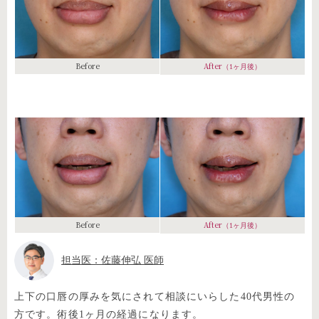
Before
After
（1ヶ月後）
Before
After
（1ヶ月後）
担当医：佐藤伸弘 医師
上下の口唇の厚みを気にされて相談にいらした40代男性の
方です。術後1ヶ月の経過になります。