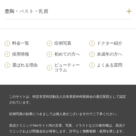
豊胸・バスト・乳首
料金一覧
症例写真
ドクター紹介
採用情報
初めての方へ
未成年の方へ
選ばれる理由
ビューティー
よくある質問
コラム
このサイトは、特定非営利活動法人日本美容外科医師会の適正医院として認定
されています。
症例写真の効果につきましては個人差がございますのでご了承ください。
高須クリニックWebサイト内の文章、写真、イラストなどの著作権は、高須ク
リニックおよび関連会社が保有します。許可なく無断複製・使用を禁じます。