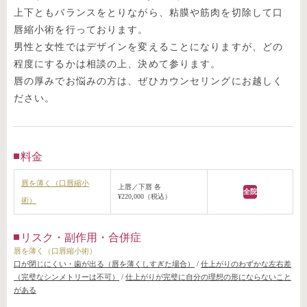
上下ともバランスをとりながら、粘膜や筋肉を切除して口
唇縮小術を行っております。
男性と女性ではデザインを変えることになりますが、どの
程度にするかは相談の上、決めて参ります。
唇の厚みでお悩みの方は、ぜひカウンセリングにお越しく
ださい。
料金
唇を薄く（口唇縮小
上唇／下唇 各
全院
¥220,000（税込）
術）
リスク・副作用・合併症
唇を薄く（口唇縮小術）
口が閉じにくい・歯が出る（唇を薄くしすぎた場合）
/
仕上がりのわずかな左右差
（完璧なシンメトリーは不可）
/
仕上がりが完璧に自分の理想の形にならないこと
がある