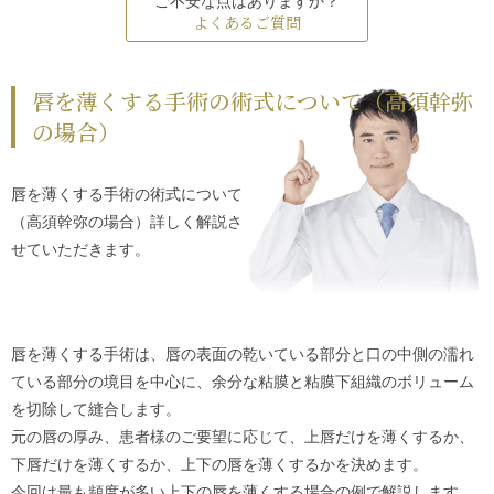
ご不安な点はありますか？
よくあるご質問
唇を薄くする手術の術式について（高須幹弥
の場合）
唇を薄くする手術の術式について
（高須幹弥の場合）詳しく解説さ
せていただきます。
唇を薄くする手術は、唇の表面の乾いている部分と口の中側の濡れ
ている部分の境目を中心に、余分な粘膜と粘膜下組織のボリューム
を切除して縫合します。
元の唇の厚み、患者様のご要望に応じて、上唇だけを薄くするか、
下唇だけを薄くするか、上下の唇を薄くするかを決めます。
今回は最も頻度が多い上下の唇を薄くする場合の例で解説します。