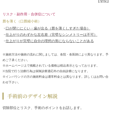
【全院】
リスク・副作用・合併症について
唇を薄く（口唇縮小術）
口が閉じにくい・歯が出る（唇を薄くしすぎた場合）
仕上がりのわずかな左右差（完璧なシンメトリーは不可）
仕上がりが完璧に自分の理想の形にならないことがある
※施術方法や施術の流れに関しましては、各院・各医師により異なります。予
めご了承ください。
※ホームページ上で掲載されている価格は税込表示となっております。
※当院で行う治療行為は保険診療適応外の自由診療になります。
※インバウンドの方の施術料金は通常料金とは異なります。詳しくはお問い合
わせ下さい。
手術前のデザイン解説
切除部位とリスク、手術のポイントをお話します。