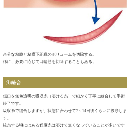
余分な粘膜と粘膜下組織のボリュームを切除する。
稀に、必要に応じて口輪筋を切除することもある。
④縫合
傷口を無色透明の吸収糸（溶ける糸）で細かく丁寧に縫合して手術
終了です。
吸収糸で縫合しますが、状態に合わせて7～14日後くらいに抜糸しま
す。
抜糸する頃にはある程度糸は溶けて無くなっていることが多いです