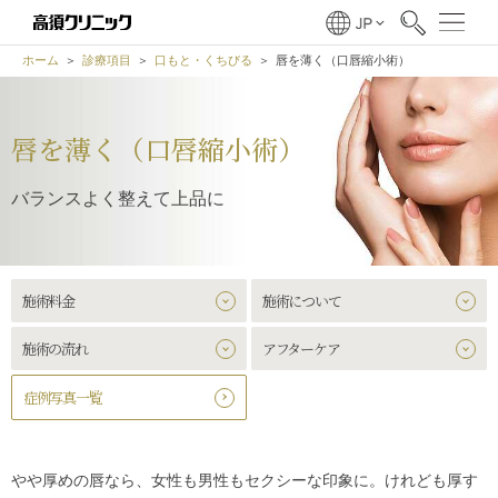
ホーム
診療項目
口もと・くちびる
唇を薄く（口唇縮小術）
唇を薄く（口唇縮小術）
バランスよく整えて上品に
施術料金
施術について
施術の流れ
アフターケア
症例写真一覧
やや厚めの唇なら、女性も男性もセクシーな印象に。けれども厚す