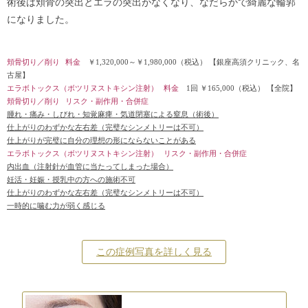
術後は頬骨の突出とエラの突出がなくなり、なだらかで綺麗な輪郭
になりました。
頬骨切り／削り
料金
￥1,320,000～￥1,980,000（税込）
【銀座高須クリニック、名
古屋】
エラボトックス（ボツリヌストキシン注射）
料金
1回 ￥165,000（税込）
【全院】
頬骨切り／削り
リスク・副作用・合併症
腫れ・痛み・しびれ・知覚麻痺・気道閉塞による窒息（術後）
仕上がりのわずかな左右差（完璧なシンメトリーは不可）
仕上がりが完璧に自分の理想の形にならないことがある
エラボトックス（ボツリヌストキシン注射）
リスク・副作用・合併症
内出血（注射針が血管に当たってしまった場合）
妊活・妊娠・授乳中の方への施術不可
仕上がりのわずかな左右差（完璧なシンメトリーは不可）
一時的に噛む力が弱く感じる
この症例写真を詳しく見る