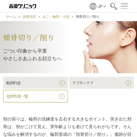
ホーム
診療項目
あご・輪郭・小顔
頬骨切り／削り
頬骨切り／削り
ごつい印象から卒業
やさしさあふれる顔立ちへ
施術料金
アフターケア
症例写真一覧
頬の張りは、輪郭の洗練度を左右する大きなポイント。突き出た頬
骨は、頬がこけて見え、実年齢よりも老けて見られがちです。そん
な悩みを解消するのが、輪郭形成の『頬骨切り／削り』。傷跡が目