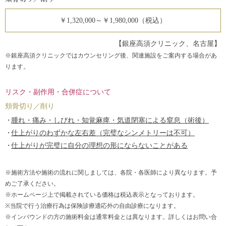
￥1,320,000～￥1,980,000（税込）
【銀座高須クリニック、名古屋】
※銀座高須クリニックではカウンセリング後、関連施設をご案内する場合があ
ります。
リスク・副作用・合併症について
頬骨切り／削り
腫れ・痛み・しびれ・知覚麻痺・気道閉塞による窒息（術後）
仕上がりのわずかな左右差（完璧なシンメトリーは不可）
仕上がりが完璧に自分の理想の形にならないことがある
※施術方法や施術の流れに関しましては、各院・各医師により異なります。予
めご了承ください。
※ホームページ上で掲載されている価格は税込表示となっております。
※当院で行う治療行為は保険診療適応外の自由診療になります。
※インバウンドの方の施術料金は通常料金とは異なります。詳しくはお問い合