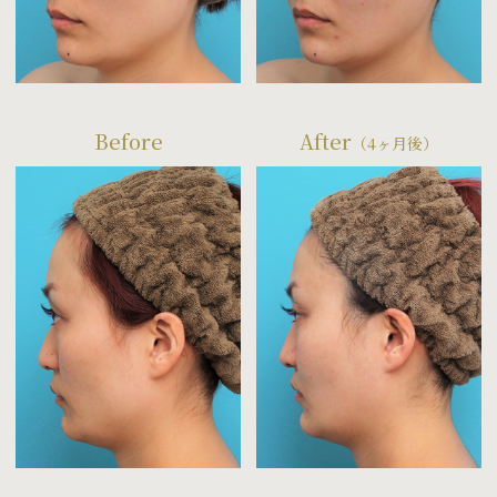
Before
After
（4ヶ月後）