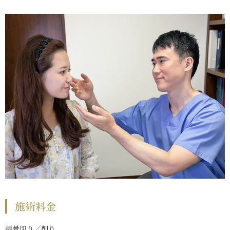
施術料金
頬骨切り／削り