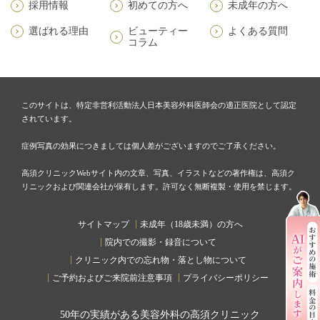
採用情報
初めての方へ
未成年の方へ
選ばれる理由
ビューティー
よくある質問
コラム
このサイトは、特定非営利活動法人日本美容外科医師会の適正医院として認定
されています。
症例写真の効果につきましては個人差がございますのでご了承ください。
高須クリニックWebサイト内の文章、写真、イラストなどの著作権は、高須ク
リニックおよび関連会社が保有します。許可なく無断複製・使用を禁じます。
サイトマップ
未成年（18歳未満）の方へ
院内での撮影・録音について
クリニック内での忘れ物・落とし物について
ご予約およびご来院前注意事項
プライバシーポリシー
50
年の実績がある美容外科の高須クリニック