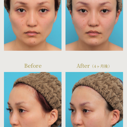
Before
After
（4ヶ月後）