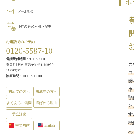
ボ
メール相談
予約のキャンセル・変更
お電話でのご予約
0120-5587-10
電話受付時間
：9:00〜21:00
カ
※毎月1日の電話予約受付は9:30～
21:00です
コ
診療時間
：10:00〜19:00
乗
ネ
初めての方へ
未成年の方へ
顎
よくあるご質問
選ばれる理由
と
す
学会活動
機
中文网站
English
あ