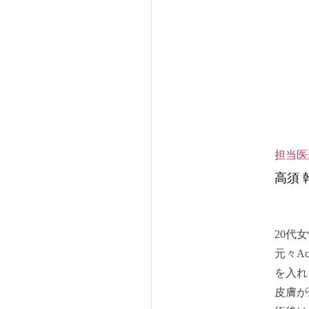
担当医
⾼須 
20代
元々A
を入れ
皮膚が