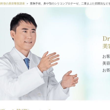
高須幹弥の美容整形講座
豊胸手術、鼻や顎のシリコンプロテーゼ、二重まぶた切開法など
D
美
お
美
お