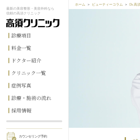
ホーム
ビューティーコラム
Dr.
最新の
美容整形・美容外科なら
信頼の
高須クリニック
診療項目
料金一覧
ドクター紹介
クリニック一覧
症例写真
診療・施術の流れ
採用情報
カウンセリング予約