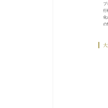
プ
行
化
の
大