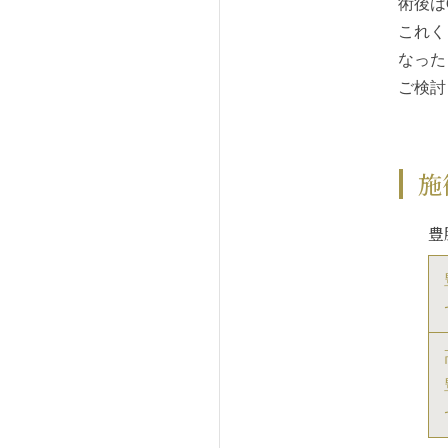
術後は
これく
なった
ご検討
施
豊