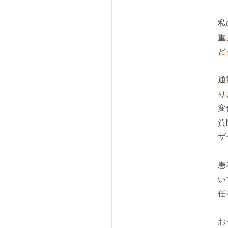
私
重
ど
通
り
変
質
ザ
患
い
任
お