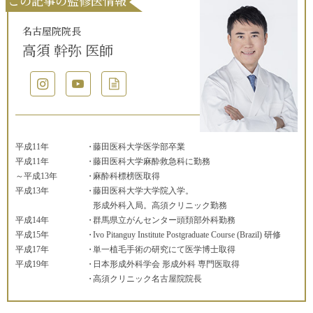
この記事の監修医情報
名古屋院院長
高須 幹弥 医師
平成11年
藤田医科大学医学部卒業
平成11年
藤田医科大学麻酔救急科に勤務
～平成13年
麻酔科標榜医取得
平成13年
藤田医科大学大学院入学。
形成外科入局。高須クリニック勤務
平成14年
群馬県立がんセンター頭頚部外科勤務
平成15年
Ivo Pitanguy Institute Postgraduate Course (Brazil) 研修
平成17年
単一植毛手術の研究にて医学博士取得
平成19年
日本形成外科学会 形成外科 専門医取得
高須クリニック名古屋院院長