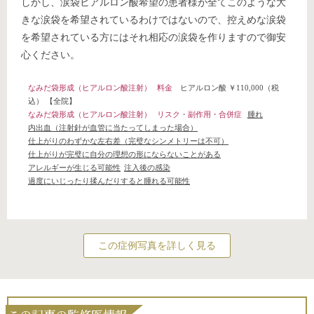
しかし、涙袋ヒアルロン酸希望の患者様が全てこのような大
きな涙袋を希望されているわけではないので、控えめな涙袋
を希望されている方にはそれ相応の涙袋を作りますので御安
心ください。
なみだ袋形成（ヒアルロン酸注射）
料金
ヒアルロン酸 ￥110,000（税
込）
【全院】
なみだ袋形成（ヒアルロン酸注射）
リスク・副作用・合併症
腫れ
内出血（注射針が血管に当たってしまった場合）
仕上がりのわずかな左右差（完璧なシンメトリーは不可）
仕上がりが完璧に自分の理想の形にならないことがある
アレルギーが生じる可能性
注入後の感染
過度にいじったり揉んだりすると腫れる可能性
この症例写真を詳しく見る