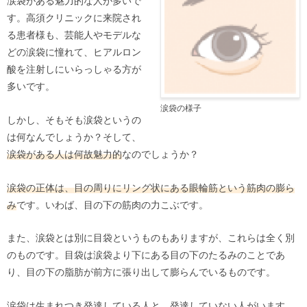
涙袋がある魅力的な人が多いで
す。高須クリニックに来院され
る患者様も、芸能人やモデルな
どの涙袋に憧れて、ヒアルロン
酸を注射しにいらっしゃる方が
多いです。
涙袋の様子
しかし、そもそも涙袋というの
は何なんでしょうか？そして、
涙袋がある人は何故魅力的
なのでしょうか？
涙袋の正体は、目の周りにリング状にある眼輪筋という筋肉の膨ら
み
です。いわば、目の下の筋肉の力こぶです。
また、涙袋とは別に目袋というものもありますが、これらは全く別
のものです。目袋は涙袋より下にある目の下のたるみのことであ
り、目の下の脂肪が前方に張り出して膨らんでいるものです。
涙袋は生まれつき発達している人と、発達していない人がいます。