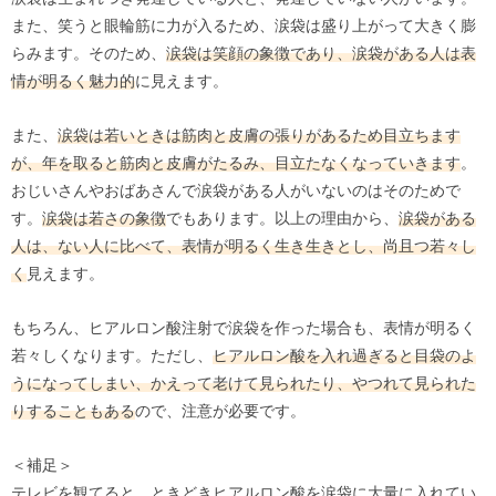
また、笑うと眼輪筋に力が入るため、涙袋は盛り上がって大きく膨
らみます。そのため、
涙袋は笑顔の象徴であり、涙袋がある人は表
情が明るく魅力的
に見えます。
また、
涙袋は若いときは筋肉と皮膚の張りがあるため目立ちます
が、年を取ると筋肉と皮膚がたるみ、目立たなくなっていきます
。
おじいさんやおばあさんで涙袋がある人がいないのはそのためで
す。
涙袋は若さの象徴
でもあります。以上の理由から、
涙袋がある
人は、ない人に比べて、表情が明るく生き生きとし、尚且つ若々し
く
見えます。
もちろん、ヒアルロン酸注射で涙袋を作った場合も、表情が明るく
若々しくなります。ただし、
ヒアルロン酸を入れ過ぎると目袋のよ
うになってしまい、かえって老けて見られたり、やつれて見られた
りすることもある
ので、注意が必要です。
＜補足＞
テレビを観てると、ときどきヒアルロン酸を涙袋に大量に入れてい