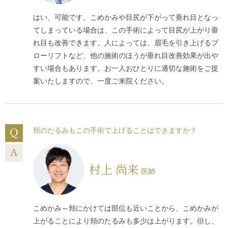
糸が邪魔になって手術に支障がでることもありません。
はい、可能です。こめかみや目尻が下がって垂れ目となっ
てしまっている場合は、この手術によって目尻が上がり垂
また、切開するリフトアップ手術をしたことにより、以前
れ目も改善できます。人によっては、眉毛を引き上げるブ
に受けた糸のリフトアップ手術の効果がなくなったり、糸
ローリフトなど、他の施術のほうが垂れ目改善効果が出や
のリフトアップ手術を受けた意味がなくなってしまうこと
すい場合もあります。お一人おひとりに適切な施術をご提
もありません。
案いたしますので、一度ご来院ください。
糸のリフトアップ手術を受けたことにより産生されたコラ
ーゲン線維は、切るリフトアップ手術を受けても大部分は
残るため、更なる効果が期待できます。
頬のたるみもこの手術で上げることはできますか？
他院で行っている、フェザーリフト、エンジェルリフト、
3Dリフト、N-COGリフト、シルエットリフト、ミラクルリ
村上 尚来
医師
フト、スプリングリフト、スプリングアプトス、ミントリ
フトなどの糸のリフトアップ手術を受けた後でも、高須ク
リニックで切開するリフトアップ手術を受けることは可能
こめかみ～頬にかけては部位も近いことから、こめかみが
です。
上がることにより頬のたるみも多少は上がります。但し、