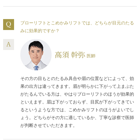
ください。また高周波の熱によって皮膚を引き締める治療
の
サーマクールFLX
は、お顔にメスも注射も一切使いませ
ん。施術後に腫れも出ませんので、日常生活に全く支障が
ブローリフトとこめかみリフトでは、どちらが目元のたる
ありません。たるみがひどくなる前の予防策として受けら
みに効果的ですか？
れますと、将来のたるみを強力に予防します。
高須 幹弥
医師
その方の目もとのたるみ具合や眉の位置などによって、効
果の出方は違ってきます。眉が明らかに下がって上まぶた
がたるんでいる方は、やはりブローリフトのほうが効果的
といえます。眉は下がっておらず、目尻が下がってきてい
るというような方では、こめかみリフトのほうがよいでし
ょう。どちらがその方に適しているか、丁寧な診察で医師
が判断させていただきます。