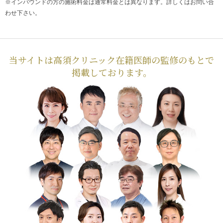
※インバウンドの方の施術料金は通常料金とは異なります。詳しくはお問い合
療を検討されてはいかがでしょうか。
糸リフト（イタリア
わせ下さい。
ンリフト）
、
イタリアンリフトファイン
、
ウルトラVリフ
ト
、
Vシェイプリフト（ヒアルロン酸注射）
、
口角ボツリ
ヌストキシン注射、
ウルセラ
、
サーマクール
などメスで切
らずに出来る施術も沢山あります。よりその方に適するも
当サイトは高須クリニック在籍医師の監修のもとで
のをご提案します。まずはご相談ください。
掲載しております。