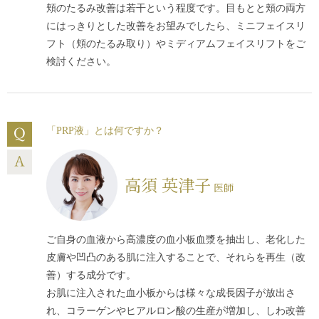
頬のたるみ改善は若干という程度です。目もとと頬の両方
他院で入れた糸をそのまま残して切開するリフトアップ手
にはっきりとした改善をお望みでしたら、ミニフェイスリ
術をすることも可能ですが、入れた糸の効力がない場合な
フト（頬のたるみ取り）やミディアムフェイスリフトをご
どは、切開して剥離したときに糸を除去する場合もありま
検討ください。
す。
他院で糸のリフトアップ手術を受けて、期待する効果が得
られなかった人でも、切開するリフトアップ手術を受けれ
「PRP液」とは何ですか？
ば、はるかに大きな効果を得ることができます。
高須 英津子
医師
ご自身の血液から高濃度の血小板血漿を抽出し、老化した
皮膚や凹凸のある肌に注入することで、それらを再生（改
善）する成分です。
お肌に注入された血小板からは様々な成長因子が放出さ
れ、コラーゲンやヒアルロン酸の生産が増加し、しわ改善