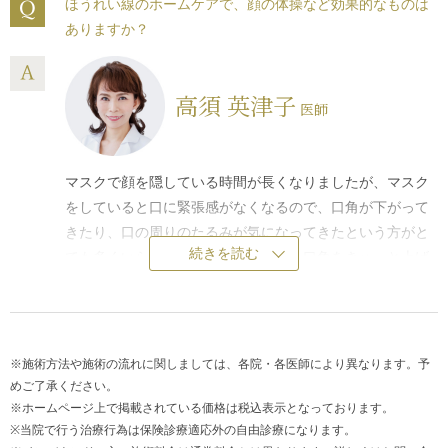
ほうれい線のホームケアで、顔の体操など効果的なものは
ありますか？
高須 英津子
医師
マスクで顔を隠している時間が長くなりましたが、マスク
をしていると口に緊張感がなくなるので、口角が下がって
きたり、口の周りのたるみが気になってきたという方がと
続きを読む
ても多くいらっしゃいます。やはり、口角をきゅっと上げ
る運動というのが筋肉を多少は鍛えることになるので大事
です。難しい顔体操ではなくても、「あ、い、う、え、
お」のように口を大きく動かす運動をときどきしてみてく
ださい。家で家族と話すときに、大きく口を開けて口角を
※施術方法や施術の流れに関しましては、各院・各医師により異なります。予
意識するようにしゃべるだけでもいいでしょう。
めご了承ください。
※ホームページ上で掲載されている価格は税込表示となっております。
※当院で行う治療行為は保険診療適応外の自由診療になります。
ホームケアで満足の行く結果が得られない場合は、美容医