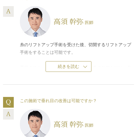
高須 幹弥
医師
糸のリフトアップ手術を受けた後、切開するリフトアップ
手術をすることは可能です。
続きを読む
高須クリニックで行っている切らない糸のリフトには、
糸
リフト（イタリアンリフト）
、イタリアンリフトファイ
ン、ウルトラVリフト™（リードファインリフト・ショッ
ピングスレッドリフト）などがありますが、これらの手術
を受けた後、ミニフェイスリフト（頬のたるみ取り）、ミ
この施術で垂れ目の改善は可能ですか？
ディアムフェイスリフト、フルフェイスリフト、額リフト
（額のしわ取り手術）、コメカミリフト、ポニーテールリ
フト（小切開こめかみリフト）などの切る手術をするのは
高須 幹弥
医師
全く支障はありません。