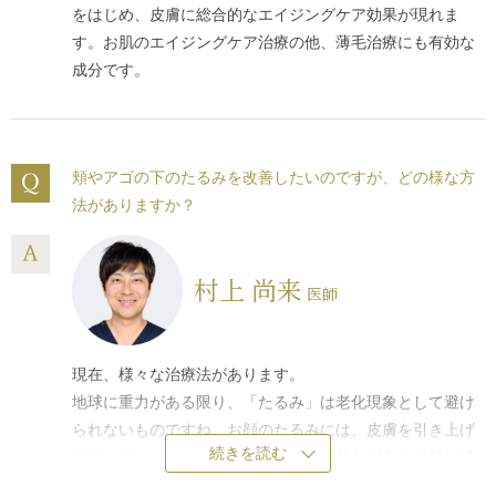
をはじめ、皮膚に総合的なエイジングケア効果が現れま
す。お肌のエイジングケア治療の他、薄毛治療にも有効な
成分です。
頬やアゴの下のたるみを改善したいのですが、どの様な方
法がありますか？
村上 尚来
医師
現在、様々な治療法があります。
地球に重力がある限り、「たるみ」は老化現象として避け
られないものですね。お顔のたるみには、皮膚を引き上げ
続きを読む
るフルフェイスリフトの手術やメスを使わず糸をお顔に挿
入して引き上げる
糸リフト（イタリアンリフト）
もご検討