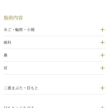
施術内容
あご・輪郭・小顔
歯科
鼻
耳
二重まぶた・目もと
口もと・くちびる