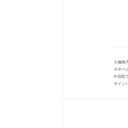
※施術
※ホー
※当院
※イン