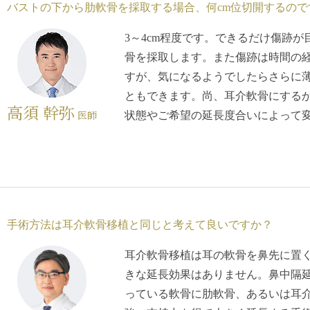
バストの下から肋軟骨を採取する場合、何cm位切開するので
3～4cm程度です。できるだけ傷跡
骨を採取します。また傷跡は時間の
すが、気になるようでしたらさらに
ともできます。尚、耳介軟骨にする
高須 幹弥
医師
状態やご希望の延長度合いによって
手術方法は耳介軟骨移植と同じと考えて良いですか？
耳介軟骨移植は耳の軟骨を鼻先に置
きな延長効果はありません。鼻中隔
っている軟骨に肋軟骨、あるいは耳介