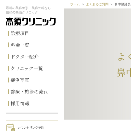
ホーム
よくあるご質問
鼻中隔延長
最新の
美容整形・美容外科なら
信頼の
高須クリニック
診療項目
料金一覧
よ
ドクター紹介
クリニック一覧
鼻
症例写真
診療・施術の流れ
採用情報
カウンセリング予約