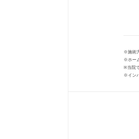
※施術
※ホー
※当院
※イン