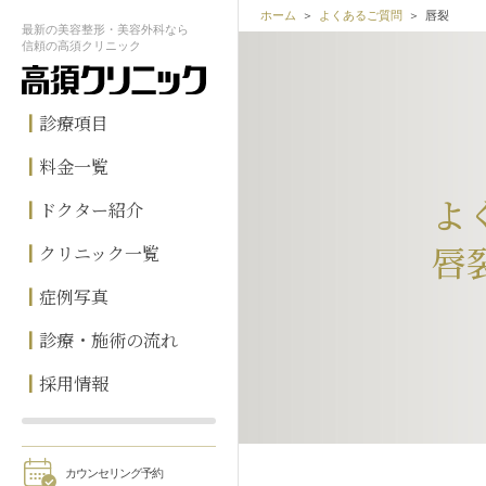
ホーム
よくあるご質問
唇裂
最新の
美容整形・美容外科なら
信頼の
高須クリニック
診療項目
料金一覧
よ
ドクター紹介
唇
クリニック一覧
症例写真
診療・施術の流れ
採用情報
カウンセリング予約