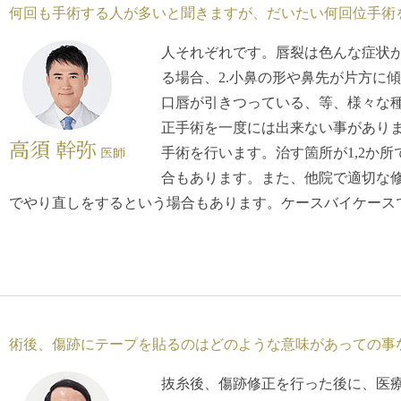
何回も手術する人が多いと聞きますが、だいたい何回位手術
人それぞれです。唇裂は色んな症状が
る場合、2.小鼻の形や鼻先が片方に傾
口唇が引きつっている、等、様々な
正手術を一度には出来ない事がありま
高須 幹弥
医師
手術を行います。治す箇所が1,2か
合もあります。また、他院で適切な
でやり直しをするという場合もあります。ケースバイケース
術後、傷跡にテープを貼るのはどのような意味があっての事
抜糸後、傷跡修正を行った後に、医