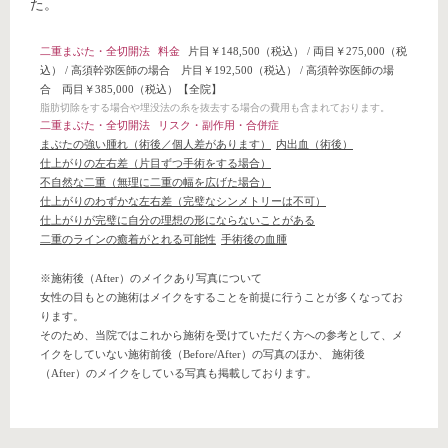
た。
二重まぶた・全切開法
料金
片目￥148,500（税込）
/
両目￥275,000（税
込）
/
高須幹弥医師の場合 片目￥192,500（税込）
/
高須幹弥医師の場
合 両目￥385,000（税込）
【全院】
脂肪切除をする場合や埋没法の糸を抜去する場合の費用も含まれております。
二重まぶた・全切開法
リスク・副作用・合併症
まぶたの強い腫れ（術後／個人差があります）
内出血（術後）
仕上がりの左右差（片目ずつ手術をする場合）
不自然な二重（無理に二重の幅を広げた場合）
仕上がりのわずかな左右差（完璧なシンメトリーは不可）
仕上がりが完璧に自分の理想の形にならないことがある
二重のラインの癒着がとれる可能性
手術後の血腫
※施術後（After）のメイクあり写真について
女性の目もとの施術はメイクをすることを前提に行うことが多くなってお
ります。
そのため、当院ではこれから施術を受けていただく方への参考として、メ
イクをしていない施術前後（Before/After）の写真のほか、 施術後
（After）のメイクをしている写真も掲載しております。