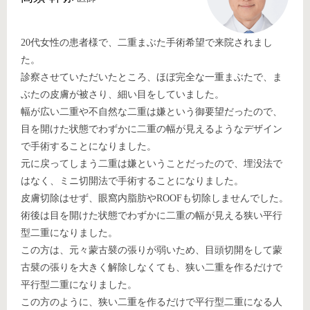
20代女性の患者様で、二重まぶた手術希望で来院されまし
た。
診察させていただいたところ、ほぼ完全な一重まぶたで、ま
ぶたの皮膚が被さり、細い目をしていました。
幅が広い二重や不自然な二重は嫌という御要望だったので、
目を開けた状態でわずかに二重の幅が見えるようなデザイン
で手術することになりました。
元に戻ってしまう二重は嫌ということだったので、埋没法で
はなく、ミニ切開法で手術することになりました。
皮膚切除はせず、眼窩内脂肪やROOFも切除しませんでした。
術後は目を開けた状態でわずかに二重の幅が見える狭い平行
型二重になりました。
この方は、元々蒙古襞の張りが弱いため、目頭切開をして蒙
古襞の張りを大きく解除しなくても、狭い二重を作るだけで
平行型二重になりました。
この方のように、狭い二重を作るだけで平行型二重になる人