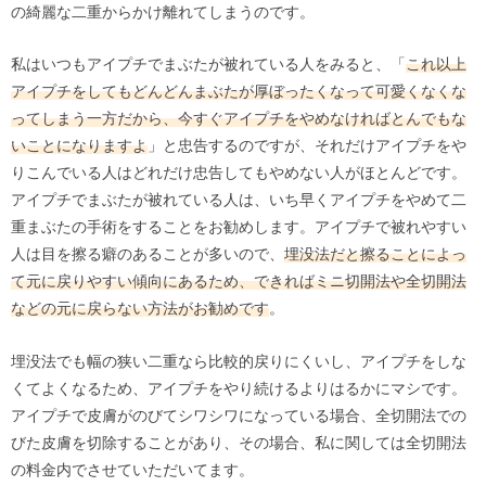
の綺麗な二重からかけ離れてしまうのです。
私はいつもアイプチでまぶたが被れている人をみると、「
これ以上
アイプチをしてもどんどんまぶたが厚ぼったくなって可愛くなくな
ってしまう一方だから、今すぐアイプチをやめなければとんでもな
いことになりますよ
」と忠告するのですが、それだけアイプチをや
りこんでいる人はどれだけ忠告してもやめない人がほとんどです。
アイプチでまぶたが被れている人は、いち早くアイプチをやめて二
重まぶたの手術をすることをお勧めします。アイプチで被れやすい
人は目を擦る癖のあることが多いので、
埋没法だと擦ることによっ
て元に戻りやすい傾向にあるため、できればミニ切開法や全切開法
などの元に戻らない方法がお勧めです
。
埋没法でも幅の狭い二重なら比較的戻りにくいし、アイプチをしな
くてよくなるため、アイプチをやり続けるよりはるかにマシです。
アイプチで皮膚がのびてシワシワになっている場合、全切開法での
びた皮膚を切除することがあり、その場合、私に関しては全切開法
の料金内でさせていただいてます。