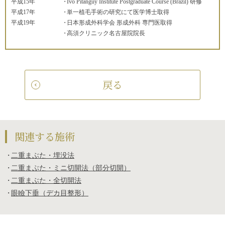
平成15年
Ivo Pitanguy Institute Postgraduate Course (Brazil) 研修
平成17年
単一植毛手術の研究にて医学博士取得
平成19年
日本形成外科学会 形成外科 専門医取得
高須クリニック名古屋院院長
戻る
関連する施術
二重まぶた・埋没法
二重まぶた・ミニ切開法（部分切開）
二重まぶた・全切開法
眼瞼下垂（デカ目整形）