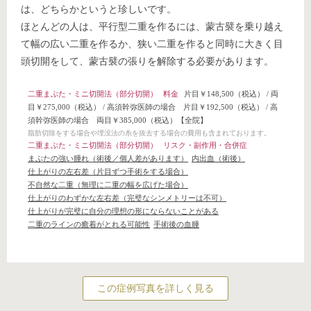
は、どちらかというと珍しいです。
ほとんどの人は、平行型二重を作るには、蒙古襞を乗り越え
て幅の広い二重を作るか、狭い二重を作ると同時に大きく目
頭切開をして、蒙古襞の張りを解除する必要があります。
二重まぶた・ミニ切開法（部分切開）
料金
片目￥148,500（税込）
/
両
目￥275,000（税込）
/
高須幹弥医師の場合 片目￥192,500（税込）
/
高
須幹弥医師の場合 両目￥385,000（税込）
【全院】
脂肪切除をする場合や埋没法の糸を抜去する場合の費用も含まれております。
二重まぶた・ミニ切開法（部分切開）
リスク・副作用・合併症
まぶたの強い腫れ（術後／個人差があります）
内出血（術後）
仕上がりの左右差（片目ずつ手術をする場合）
不自然な二重（無理に二重の幅を広げた場合）
仕上がりのわずかな左右差（完璧なシンメトリーは不可）
仕上がりが完璧に自分の理想の形にならないことがある
二重のラインの癒着がとれる可能性
手術後の血腫
この症例写真を詳しく見る