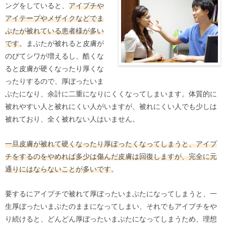
ングをしていると、
アイプチや
アイテープやメザイクなどでま
ぶたが被れている患者様が多い
です
。まぶたが被れると皮膚が
のびてシワが増えるし、酷くな
ると皮膚が硬くなったり厚くな
ったりするので、厚ぼったいま
ぶたになり、余計に二重になりにくくなってしまいます。体質的に
被れやすい人と被れにくい人がいますが、被れにくい人でも少しは
被れており、全く被れない人はいません。
一旦皮膚が被れて硬くなったり厚ぼったくなってしまうと、アイプ
チをするのをやめれば多少は傷んだ皮膚は回復しますが、完全に元
通りにはならないことが多いです
。
要するにアイプチで被れて厚ぼったいまぶたになってしまうと、一
生厚ぼったいまぶたのままになってしまい、それでもアイプチをや
り続けると、どんどん厚ぼったいまぶたになってしまうため、理想