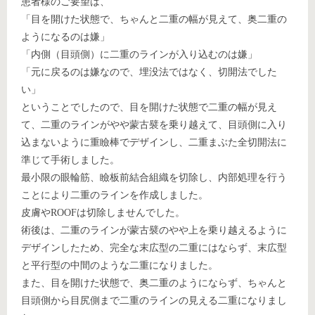
患者様のご要望は、
「目を開けた状態で、ちゃんと二重の幅が見えて、奥二重の
ようになるのは嫌」
「内側（目頭側）に二重のラインが入り込むのは嫌」
「元に戻るのは嫌なので、埋没法ではなく、切開法でした
い」
ということでしたので、目を開けた状態で二重の幅が見え
て、二重のラインがやや蒙古襞を乗り越えて、目頭側に入り
込まないように重瞼棒でデザインし、二重まぶた全切開法に
準じて手術しました。
最小限の眼輪筋、瞼板前結合組織を切除し、内部処理を行う
ことにより二重のラインを作成しました。
皮膚やROOFは切除しませんでした。
術後は、二重のラインが蒙古襞のやや上を乗り越えるように
デザインしたため、完全な末広型の二重にはならず、末広型
と平行型の中間のような二重になりました。
また、目を開けた状態で、奥二重のようにならず、ちゃんと
目頭側から目尻側まで二重のラインの見える二重になりまし