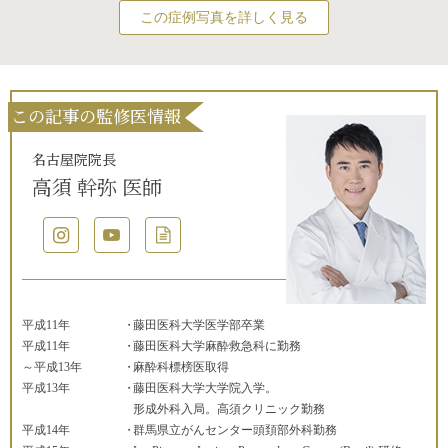
この症例写真を詳しく見る
この記事の監修医情報
名古屋院院長
高須 幹弥 医師
平成11年
藤田医科大学医学部卒業
平成11年
藤田医科大学麻酔救急科に勤務
～平成13年
麻酔科標榜医取得
平成13年
藤田医科大学大学院入学。
形成外科入局。高須クリニック勤務
平成14年
群馬県立がんセンター頭頚部外科勤務