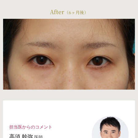
After
（6ヶ月後）
担当医からのコメント
⾼須 幹弥
医師