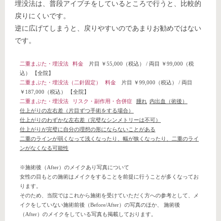
埋没法は、普段アイプチをしているところで行うと、比較的
戻りにくいです。
逆に広げてしまうと、戻りやすいのであまりお勧めではない
です。
二重まぶた・埋没法
料金
片目 ￥55,000（税込）
/
両目 ￥99,000（税
込）
【全院】
二重まぶた・埋没法（二針固定）
料金
片目 ￥99,000（税込）
/
両目
￥187,000（税込）
【全院】
二重まぶた・埋没法
リスク・副作用・合併症
腫れ
内出血（術後）
仕上がりの左右差（片目ずつ手術をする場合）
仕上がりのわずかな左右差（完璧なシンメトリーは不可）
仕上がりが完璧に自分の理想の形にならないことがある
二重のラインが弱くなって浅くなったり、幅が狭くなったり、二重のライ
ンがなくなる可能性
※施術後（After）のメイクあり写真について
女性の目もとの施術はメイクをすることを前提に行うことが多くなってお
ります。
そのため、当院ではこれから施術を受けていただく方への参考として、メ
イクをしていない施術前後（Before/After）の写真のほか、 施術後
（After）のメイクをしている写真も掲載しております。