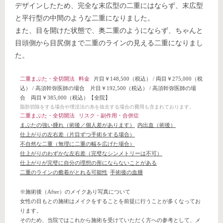
デザインしたため、完全な末広型の二重にはならず、末広型
と平行型の中間のような二重になりました。
また、目を開けた状態で、奥二重のようにならず、ちゃんと
目頭側から目尻側まで二重のラインの見える二重になりまし
た。
二重まぶた・全切開法
料金
片目￥148,500（税込）
/
両目￥275,000（税
込）
/
高須幹弥医師の場合 片目￥192,500（税込）
/
高須幹弥医師の場
合 両目￥385,000（税込）
【全院】
脂肪切除をする場合や埋没法の糸を抜去する場合の費用も含まれております。
二重まぶた・全切開法
リスク・副作用・合併症
まぶたの強い腫れ（術後／個人差があります）
内出血（術後）
仕上がりの左右差（片目ずつ手術をする場合）
不自然な二重（無理に二重の幅を広げた場合）
仕上がりのわずかな左右差（完璧なシンメトリーは不可）
仕上がりが完璧に自分の理想の形にならないことがある
二重のラインの癒着がとれる可能性
手術後の血腫
※施術後（After）のメイクあり写真について
女性の目もとの施術はメイクをすることを前提に行うことが多くなってお
ります。
そのため、当院ではこれから施術を受けていただく方への参考として、メ