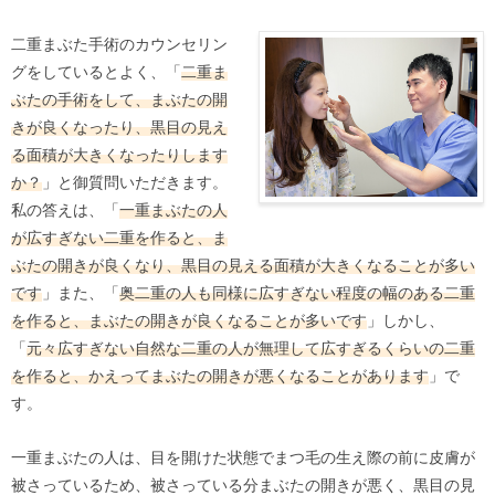
二重まぶた手術のカウンセリン
グをしているとよく、「
二重ま
ぶたの手術をして、まぶたの開
きが良くなったり、黒目の見え
る面積が大きくなったりします
か？
」と御質問いただきます。
私の答えは、「
一重まぶたの人
が広すぎない二重を作ると、ま
ぶたの開きが良くなり、黒目の見える面積が大きくなることが多い
です
」また、「
奥二重の人も同様に広すぎない程度の幅のある二重
を作ると、まぶたの開きが良くなることが多いです
」しかし、
「
元々広すぎない自然な二重の人が無理して広すぎるくらいの二重
を作ると、かえってまぶたの開きが悪くなることがあります
」で
す。
一重まぶたの人は、目を開けた状態でまつ毛の生え際の前に皮膚が
被さっているため、被さっている分まぶたの開きが悪く、黒目の見