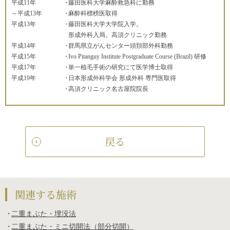
平成11年
藤田医科大学麻酔救急科に勤務
～平成13年
麻酔科標榜医取得
平成13年
藤田医科大学大学院入学。
形成外科入局。高須クリニック勤務
平成14年
群馬県立がんセンター頭頚部外科勤務
平成15年
Ivo Pitanguy Institute Postgraduate Course (Brazil) 研修
平成17年
単一植毛手術の研究にて医学博士取得
平成19年
日本形成外科学会 形成外科 専門医取得
高須クリニック名古屋院院長
戻る
関連する施術
二重まぶた・埋没法
二重まぶた・ミニ切開法（部分切開）