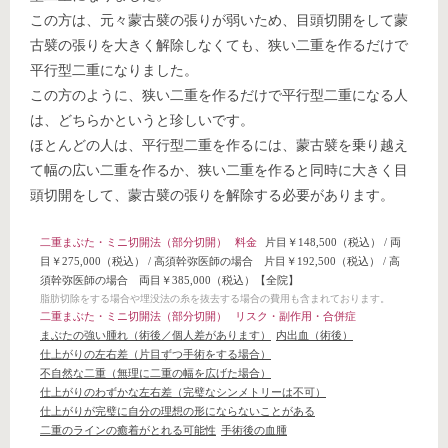
この方は、元々蒙古襞の張りが弱いため、目頭切開をして蒙
古襞の張りを大きく解除しなくても、狭い二重を作るだけで
平行型二重になりました。
この方のように、狭い二重を作るだけで平行型二重になる人
は、どちらかというと珍しいです。
ほとんどの人は、平行型二重を作るには、蒙古襞を乗り越え
て幅の広い二重を作るか、狭い二重を作ると同時に大きく目
頭切開をして、蒙古襞の張りを解除する必要があります。
二重まぶた・ミニ切開法（部分切開）
料金
片目￥148,500（税込）
/
両
目￥275,000（税込）
/
高須幹弥医師の場合 片目￥192,500（税込）
/
高
須幹弥医師の場合 両目￥385,000（税込）
【全院】
脂肪切除をする場合や埋没法の糸を抜去する場合の費用も含まれております。
二重まぶた・ミニ切開法（部分切開）
リスク・副作用・合併症
まぶたの強い腫れ（術後／個人差があります）
内出血（術後）
仕上がりの左右差（片目ずつ手術をする場合）
不自然な二重（無理に二重の幅を広げた場合）
仕上がりのわずかな左右差（完璧なシンメトリーは不可）
仕上がりが完璧に自分の理想の形にならないことがある
二重のラインの癒着がとれる可能性
手術後の血腫