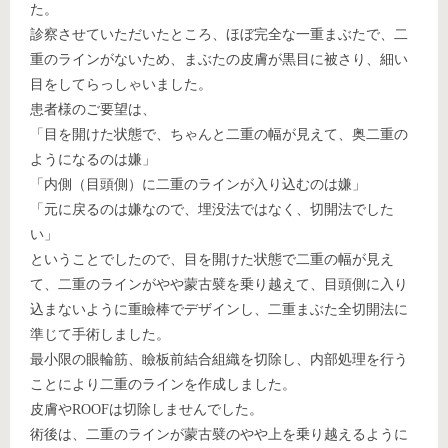
た。
診察させていただいたところ、ほぼ完全な一重まぶたで、二
重のラインがないため、まぶたの皮膚が黒目に被さり、細い
目をしてらっしゃいました。
患者様のご要望は、
「目を開けた状態で、ちゃんと二重の幅が見えて、奥二重の
ようになるのは嫌」
「内側（目頭側）に二重のラインが入り込むのは嫌」
「元に戻るのは嫌なので、埋没法ではなく、切開法でした
い」
ということでしたので、目を開けた状態で二重の幅が見え
て、二重のラインがやや蒙古襞を乗り越えて、目頭側に入り
込まないように重瞼棒でデザインし、二重まぶた全切開法に
準じて手術しました。
最小限の眼輪筋、瞼板前結合組織を切除し、内部処理を行う
ことにより二重のラインを作成しました。
皮膚やROOFは切除しませんでした。
術後は、二重のラインが蒙古襞のやや上を乗り越えるように