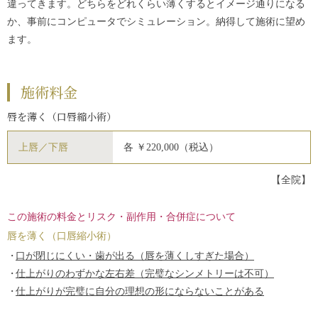
違ってきます。どちらをどれくらい薄くするとイメージ通りになる
か、事前にコンピュータでシミュレーション。納得して施術に望め
ます。
施術料金
唇を薄く（口唇縮小術）
上唇／下唇
各 ￥220,000（税込）
【全院】
この施術の料金とリスク・副作用・合併症について
唇を薄く（口唇縮小術）
口が閉じにくい・歯が出る（唇を薄くしすぎた場合）
仕上がりのわずかな左右差（完璧なシンメトリーは不可）
仕上がりが完璧に自分の理想の形にならないことがある