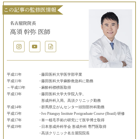
この記事の監修医情報
名古屋院院長
高須 幹弥 医師
平成11年
藤田医科大学医学部卒業
平成11年
藤田医科大学麻酔救急科に勤務
～平成13年
麻酔科標榜医取得
平成13年
藤田医科大学大学院入学。
形成外科入局。高須クリニック勤務
平成14年
群馬県立がんセンター頭頚部外科勤務
平成15年
Ivo Pitanguy Institute Postgraduate Course (Brazil) 研修
平成17年
単一植毛手術の研究にて医学博士取得
平成19年
日本形成外科学会 形成外科 専門医取得
高須クリニック名古屋院院長