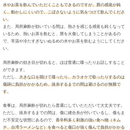
水やお茶を飲んでいただくこともできるのですが、唇の感覚が鈍
く、動かしにくいので、こぼさないように気をつけて飲んでくださ
い
。
また、局所麻酔が効いている間は、熱さを感じる感覚も鈍くなって
いるため、熱いお茶を飲むと、唇を火傷してしまうことがあるの
で、常温や冷たすぎないぬるめの水やお茶を飲むようにしてくださ
い。
局所麻酔の効き目が切れると、ほぼ普通に喋ったりお話しすること
ができます。
ただし、
大きな口を開けて喋ったり、カラオケで歌ったりするのは
傷跡に負担がかかるため、抜糸するまでの間は避けるのが無難で
す
。
食事は、局所麻酔が切れたら普通にしていたただいて大丈夫です。
ただし、抜糸するまでの間は、傷に縫合糸が付いているし、傷もま
だ不安定な状態にあるので、
香辛料多く刺激の強い食べ物（キム
チ、台湾ラーメンなど）を食べると傷口が強く傷んで負担がかかる