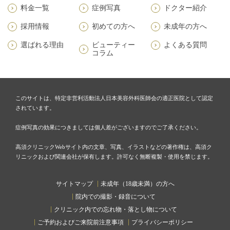
料金一覧
症例写真
ドクター紹介
採用情報
初めての方へ
未成年の方へ
選ばれる理由
ビューティー
よくある質問
コラム
このサイトは、特定非営利活動法人日本美容外科医師会の適正医院として認定
されています。
症例写真の効果につきましては個人差がございますのでご了承ください。
高須クリニックWebサイト内の文章、写真、イラストなどの著作権は、高須ク
リニックおよび関連会社が保有します。許可なく無断複製・使用を禁じます。
サイトマップ
未成年（18歳未満）の方へ
院内での撮影・録音について
クリニック内での忘れ物・落とし物について
ご予約およびご来院前注意事項
プライバシーポリシー