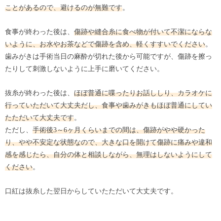
ことがあるので、避けるのが無難です
。
食事が終わった後は、
傷跡や縫合糸に食べ物が付いて不潔にならな
いように、お水やお茶などで傷跡を含め、軽くすすいでください
。
歯みがきは手術当日の麻酔が切れた後から可能ですが、傷跡を擦っ
たりして刺激しないように上手に磨いてください。
抜糸が終わった後は、
ほぼ普通に喋ったりお話ししり、カラオケに
行っていただいて大丈夫だし、食事や歯みがきもほぼ普通にしてい
たただいて大丈夫です
。
ただし、
手術後3～6ヶ月くらいまでの間は、傷跡がやや硬かった
り、やや不安定な状態なので、大きな口を開けて傷跡に痛みや違和
感を感じたら、自分の体と相談しながら、無理はしないようにして
ください
。
口紅は抜糸した翌日からしていたただいて大丈夫です。