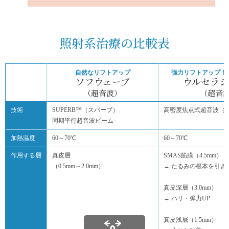
照射系治療の比較表
自然なリフトアップ
強力リフトアップ！H
ソフウェーブ
ウルセラシ
（超音波）
（超音
技術
SUPERB™（スパーブ）
高密度焦点式超音波（H
同期平行超音波ビーム
加熱温度
60～70℃
60～70℃
作用する層
真皮層
SMAS筋膜（4.5mm）
（0.5mm～2.0mm）
→ たるみの根本を引き
真皮深層（3.0mm）
→ ハリ・弾力UP
真皮浅層（1.5mm）