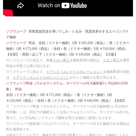
ソフウェーブ
高密度超音波を用いてしわ・たるみ・肌質改善をするエイジングケ
ア施術
ソフウェーブ
料金
全顔（ドクター施術）1回 ￥385,000（税込）
/
首（ドクター
施術）1回 ￥275,000（税込）
/
全顔＋首（ドクター施術）1回 ￥550,000（税込）
【全院】
/
両頬＋あご下（ドクター施術）1回 ￥330,000（税込）
【大阪】
※ソフウェーブに加えて、各種
イオン導入
を施術希望の場合は、
イオン導入
を通常
料金の半額でお受け頂けます。
※ソフウェーブに加えて、
ケアシス（エレクトロポレーション）
を施術希望の場合
は、
ケアシス（エレクトロポレーション）
がセット価格でお受け頂けます。
ソフウェーブ料金（
ウルセラシステム
、
サーマクールFLX
施術後3ヶ月以内の方対
象）
料金
全顔（ドクター施術）1回 ￥275,000（税込）
/
首（ドクター施術）1回
￥220,000（税込）
/
全顔＋首（ドクター施術）1回 ￥440,000（税込）
【全院】
※「ソフウェーブ料金（
ウルセラシステム
、
サーマクールFLX
施術後3ヶ月以内の
方対象）」は、同日での施術もしくは先に
ウルセラシステム
、
サーマクールFLX
を
受けて、3ヶ月以内にソフウェーブ施術を受ける場合に適用になります。
※ソフウェーブ施術後に
ウルセラシステム
、
サーマクールFLX
を施術される場合は
割引適用外です。
※高須クリニックでは、施術を受ける院が変更となった場合でも、W施術によるお