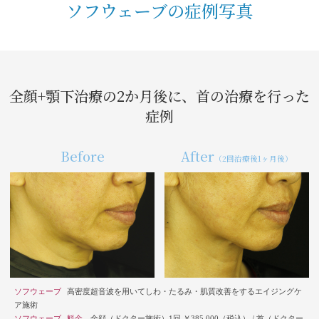
ソフウェーブの症例写真
全顔+顎下治療の2か月後に、首の治療を行った
症例
Before
After
（2回治療後1ヶ月後）
ソフウェーブ
高密度超音波を用いてしわ・たるみ・肌質改善をするエイジングケ
ア施術
ソフウェーブ
料金
全顔（ドクター施術）1回 ￥385,000（税込）
/
首（ドクター