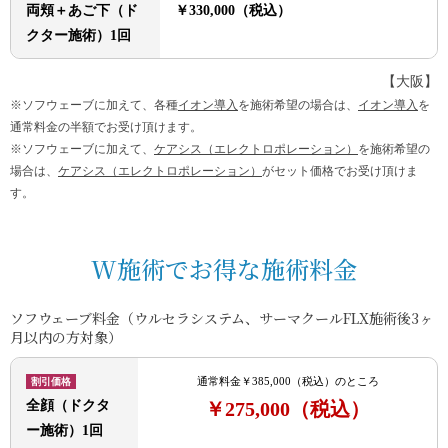
両頬＋あご下（ド
￥330,000（税込）
クター施術）1回
【大阪】
※ソフウェーブに加えて、各種
イオン導入
を施術希望の場合は、
イオン導入
を
通常料金の半額でお受け頂けます。
※ソフウェーブに加えて、
ケアシス（エレクトロポレーション）
を施術希望の
場合は、
ケアシス（エレクトロポレーション）
がセット価格でお受け頂けま
す。
W施術でお得な施術料金
ソフウェーブ料金（
ウルセラシステム
、
サーマクールFLX
施術後3ヶ
月以内の方対象）
通常料金￥385,000（税込）のところ
割引価格
全顔（ドクタ
￥275,000
（税込）
ー施術）1回