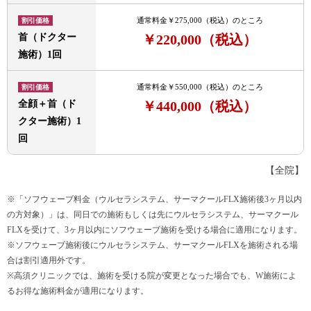
通常料金￥275,000（税込）のところ
割引価格
首（ドクター
￥220,000
（税込）
施術）1回
通常料金￥550,000（税込）のところ
割引価格
全顔＋首（ド
￥440,000
（税込）
クター施術）1
回
【全院】
※「ソフウェーブ料金（
ウルセラシステム
、
サーマクールFLX
施術後3ヶ月以内
の方対象）」は、同日での施術もしくは先に
ウルセラシステム
、
サーマクール
FLX
を受けて、3ヶ月以内にソフウェーブ施術を受ける場合に適用になります。
※ソフウェーブ施術後に
ウルセラシステム
、
サーマクールFLX
を施術される場
合は割引適用外です。
※高須クリニックでは、施術を受ける院が変更となった場合でも、W施術によ
るお得な施術料金が適用になります。