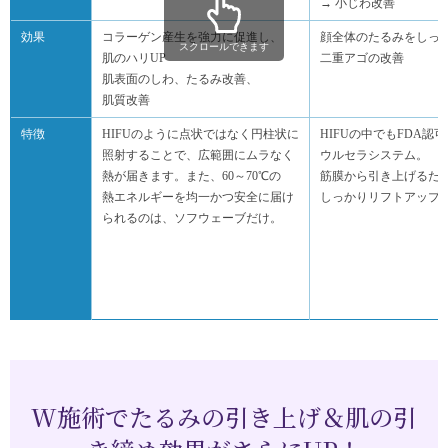
→ 小じわ改善
効果
コラーゲン産生を強力に促進し、
顔全体のたるみをしっ
スクロールできます
肌のハリUP
二重アゴの改善
肌表面のしわ、たるみ改善、
肌質改善
特徴
HIFUのように点状ではなく円柱状に
HIFUの中でもFDA認
照射することで、広範囲にムラなく
ウルセラシステム
。
熱が届きます。また、60～70℃の
筋膜から引き上げるた
熱エネルギーを均一かつ安全に届け
しっかりリフトアップ
られるのは、ソフウェーブだけ。
W施術でたるみの引き上げ＆肌の引