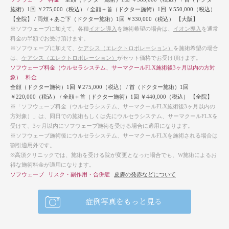
施術）1回 ￥275,000（税込）
/
全顔＋首（ドクター施術）1回 ￥550,000（税込）
【全院】
/
両頬＋あご下（ドクター施術）1回 ￥330,000（税込）
【大阪】
※ソフウェーブに加えて、各種
イオン導入
を施術希望の場合は、
イオン導入
を通常
料金の半額でお受け頂けます。
※ソフウェーブに加えて、
ケアシス（エレクトロポレーション）
を施術希望の場合
は、
ケアシス（エレクトロポレーション）
がセット価格でお受け頂けます。
ソフウェーブ料金（
ウルセラシステム
、
サーマクールFLX
施術後3ヶ月以内の方対
象）
料金
全顔（ドクター施術）1回 ￥275,000（税込）
/
首（ドクター施術）1回
￥220,000（税込）
/
全顔＋首（ドクター施術）1回 ￥440,000（税込）
【全院】
※「ソフウェーブ料金（
ウルセラシステム
、
サーマクールFLX
施術後3ヶ月以内の
方対象）」は、同日での施術もしくは先に
ウルセラシステム
、
サーマクールFLX
を
受けて、3ヶ月以内にソフウェーブ施術を受ける場合に適用になります。
※ソフウェーブ施術後に
ウルセラシステム
、
サーマクールFLX
を施術される場合は
割引適用外です。
※高須クリニックでは、施術を受ける院が変更となった場合でも、W施術によるお
得な施術料金が適用になります。
ソフウェーブ
リスク・副作用・合併症
皮膚の発赤などについて
症例写真をもっと見る