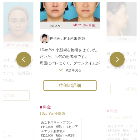
After
Before
（8ヶ月後）
Before
担当医：村上尚来 医師
After
（3ヶ月後）
1Day Yes!小顔術を施術させていた
極細針を使用して
だいた、40代の患者様です。
者様です。あご回りの
タリアンリフトを
周囲にバレにくく、ダウンタイムが
みでした。あご下と
ルミを引き上げま
短い施術がご希望でしたので「1Day
続きを見る
について、注射器に
顎のたるみ改善の
続き
Yes!小顔術」を行いました。
イタリアンリフト6
かけてのラインが
続きを見る
施術当日は腫れが見られましたが翌
症例の詳細
行いました。施術
分かります。
症例の
日にはほぼ治まりました。
もたつき感がすっき
例の詳細
顎下からフェイスラインのもたつき
になっているのがお
も改善し小顔効果がでております。
ます。
料金
料金
に、脂肪を取り除い
1Day Yes!小顔術
1Day Yes!小顔術
皮膚にイタリアンリ
あご下スマートプラン
と、たるみ改善のほ
あご下スマートプラン
¥440,000（税込）（あご下
¥440,000（税込）（
＆エラ下脂肪吸引
インが引き締まり小
ラン
＆エラ下脂肪吸引
¥220,000（税込）+糸2本
）（あご下
ます。
¥220,000（税込）+
¥220,000（税込））