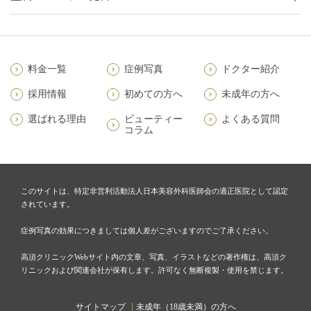
料金一覧
症例写真
ドクター紹介
採用情報
初めての方へ
未成年の方へ
選ばれる理由
ビューティー
よくある質問
コラム
このサイトは、特定非営利活動法人日本美容外科医師会の適正医院として認定
されています。
症例写真の効果につきましては個人差がございますのでご了承ください。
高須クリニックWebサイト内の文章、写真、イラストなどの著作権は、高須ク
リニックおよび関連会社が保有します。許可なく無断複製・使用を禁じます。
サイトマップ
未成年（18歳未満）の方へ