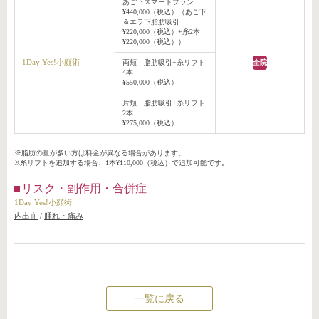
あご下スマートプラン
¥440,000（税込）（あご下
＆エラ下脂肪吸引
¥220,000（税込）+糸2本
¥220,000（税込））
1Day Yes!小顔術
両頬 脂肪吸引+糸リフト
全院
4本
¥550,000（税込）
片頬 脂肪吸引+糸リフト
2本
¥275,000（税込）
※脂肪の量が多い方は料金が異なる場合があります。
※糸リフトを追加する場合、1本¥110,000（税込）で追加可能です。
リスク・副作用・合併症
1Day Yes!小顔術
内出血
/
腫れ・痛み
一覧に戻る