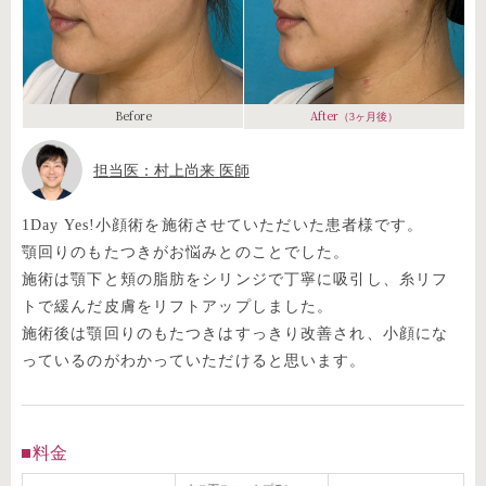
Before
After
（3ヶ月後）
担当医：村上尚来 医師
1Day Yes!小顔術を施術させていただいた患者様です。
顎回りのもたつきがお悩みとのことでした。
施術は顎下と頬の脂肪をシリンジで丁寧に吸引し、糸リフ
トで緩んだ皮膚をリフトアップしました。
施術後は顎回りのもたつきはすっきり改善され、小顔にな
っているのがわかっていただけると思います。
料金