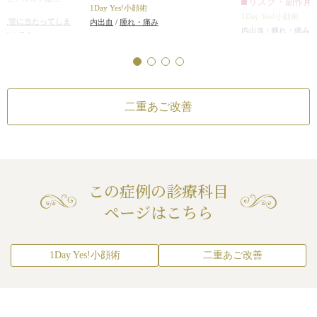
リスク・副作用
1Day Yes!小顔術
1Day Yes!小顔術
が血管に当たってしま
内出血
/
腫れ・痛み
ラインのボリューム
内出血
/
腫れ・痛み
ルギーが生じる可能
続きを見る
アルロン酸で整え、
/
血流不全、皮膚壊死
すっきりみせまし
ト
・内出血（術後）
二重あご改善
この症例の診療科目
ページはこちら
1Day Yes!小顔術
二重あご改善