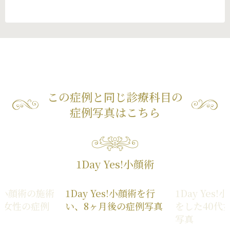
この症例と同じ診療科目の
症例写真はこちら
1Day Yes!小顔術
es!小顔術の施術
1Day Yes!小顔術を行
1Day Yes
代女性の症例
い、8ヶ月後の症例写真
をした40代
写真