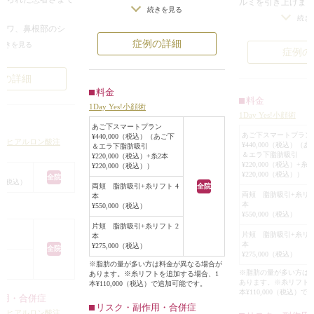
ルミを引き上げま
短い施術がご希望でしたので「1Day
続きを見る
顎のたるみ改善の
続き
Yes!小顔術」を行いました。
シワ、鼻根部のシ
かけてのラインが
施術当日は腫れが見られましたが翌
たるみ、ゴルゴ線や
症例の詳細
続きを見る
分かります。
症例の
日にはほぼ治まりました。
ミや毛穴など、気に
顎下からフェイスラインのもたつき
例の詳細
も改善し小顔効果がでております。
リオネットライン、
料金
料金
も気になりました。
1Day Yes!小顔術
1Day Yes!小顔術
Uの照射も選択肢にあ
あご下スマートプラン
ヒアルロン酸でのV
あご下スマートプラン
¥440,000（税込）（あご下
（ヒアルロン酸注
¥440,000（税込）（
をご希望され、こめ
＆エラ下脂肪吸引
＆エラ下脂肪吸引
¥220,000（税込）+糸2本
イスライン顎にかけ
¥220,000（税込）+
¥220,000（税込））
¥220,000（税込））
にリフトアップする
全院
000（税込）
両頬 脂肪吸引+糸リフト 4
全院
こととなりました。
両頬 脂肪吸引+糸リフ
本
本
をよりすっきりさせ
¥550,000（税込）
ト
¥550,000（税込）
のたるみに対し、イ
片頬 脂肪吸引+糸リフト 2
4本も併せて行いま
片頬 脂肪吸引+糸リフ
本
本
¥275,000（税込）
全院
¥275,000（税込）
ラインがふんわりな
※脂肪の量が多い方は料金が異なる場合が
※脂肪の量が多い方は
あります。※糸リフトを追加する場合、1
お顔の印象がすっき
あります。※糸リフト
本¥110,000（税込）で追加可能です。
本¥110,000（税込）
作用・合併症
リスク・副作用・合併症
たるみのボリューム
（ヒアルロン酸注