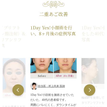
二重あご改善
イプリフト
1Day Yes!小顔術を行
1Day Yes
ロン酸注射）&
い、8ヶ月後の症例写真
をした40代
タリアンリフ
写真
写真
After
Before
（8ヶ月後）
Before
担当医：村上尚来 医師
1Day Yes!小顔術を施術させていた
After
（1ヶ月後）
極細針を使用して
だいた、40代の患者様です。
タリアンリフトを
周囲にバレにくく、ダウンタイムが
来られた患者さまで