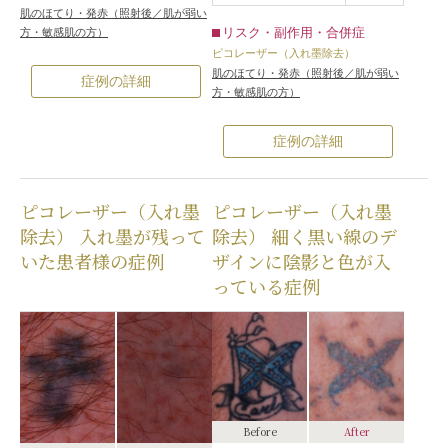
肌のほてり・発赤（照射後／肌が弱い
リスク・副作用・合併症
方・敏感肌の方）
ピコレーザー（入れ墨除去）
肌のほてり・発赤（照射後／肌が弱い
症例の詳細
方・敏感肌の方）
症例の詳細
ピコレーザー（入れ墨
ピコレーザー（入れ墨
除去） 入れ墨が残って
除去） 細く黒い線のデ
いた患者様の症例
ザインに陰影と色が入
っている症例
Before
After