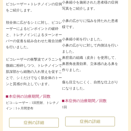
小鼻縮小を施術された患者様の症例
ピコレーザー＋トレチノインの症例
写真をご紹介します。
をご紹介します。
小鼻の広がりに悩みを持たれた患者
頬全体に広がるシミに対し、ピコレ
様です。
ーザーによるピンポイントの破砕
と、トレチノインによるターンオー
小鼻縮小術を行いました。
バーの促進を組み合わせた複合治療
小鼻の広がりに対して内側法を行い
を行いました。
ました。
鼻腔底の組織（皮弁）を使用して、
ピコレーザーの衝撃波でメラニンを
鼻唇角改善効果、立体感のある鼻を
微細に粉砕しつつ、トレチノインで
作りました。
肌深部から細胞の入れ替えを促すこ
とで、シミだけでなく肌全体のトー
傷も目立ちにくく、自然な仕上がり
ンと質感が向上しています。
になりました。
本症例の治療期間／回数
本症例の治療期間／回数
ピコ—レーザー：1回照射、トレチノ
1回
イン：1ヶ月間塗布
症例の詳細
症例の詳細