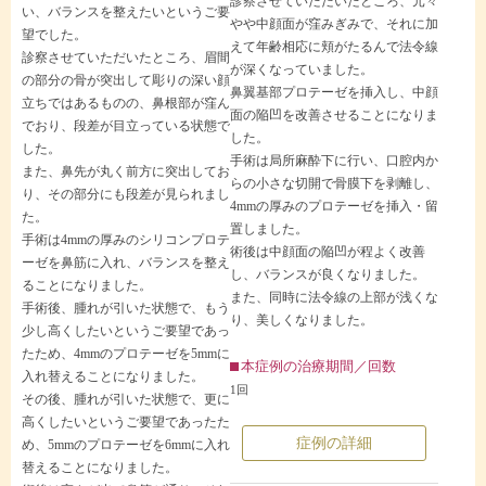
診察させていただいたところ、元々
い、バランスを整えたいというご要
やや中顔面が窪みぎみで、それに加
望でした。
えて年齢相応に頬がたるんで法令線
診察させていただいたところ、眉間
が深くなっていました。
の部分の骨が突出して彫りの深い顔
鼻翼基部プロテーゼを挿入し、中顔
立ちではあるものの、鼻根部が窪ん
面の陥凹を改善させることになりま
でおり、段差が目立っている状態で
した。
した。
手術は局所麻酔下に行い、口腔内か
また、鼻先が丸く前方に突出してお
らの小さな切開で骨膜下を剥離し、
り、その部分にも段差が見られまし
4mmの厚みのプロテーゼを挿入・留
た。
置しました。
手術は4mmの厚みのシリコンプロテ
術後は中顔面の陥凹が程よく改善
ーゼを鼻筋に入れ、バランスを整え
し、バランスが良くなりました。
ることになりました。
また、同時に法令線の上部が浅くな
手術後、腫れが引いた状態で、もう
り、美しくなりました。
少し高くしたいというご要望であっ
たため、4mmのプロテーゼを5mmに
本症例の治療期間／回数
入れ替えることになりました。
1回
その後、腫れが引いた状態で、更に
高くしたいというご要望であったた
症例の詳細
め、5mmのプロテーゼを6mmに入れ
替えることになりました。