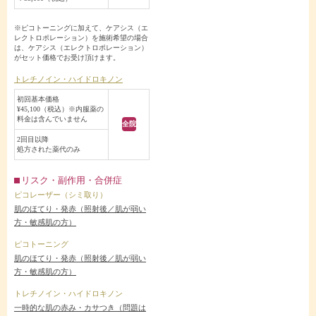
※ピコトーニングに加えて、ケアシス（エ
レクトロポレーション）を施術希望の場合
は、ケアシス（エレクトロポレーション）
がセット価格でお受け頂けます。
トレチノイン・ハイドロキノン
初回基本価格
¥45,100（税込）※内服薬の
料金は含んでいません
全院
2回目以降
処方された薬代のみ
リスク・副作用・合併症
ピコレーザー（シミ取り）
肌のほてり・発赤（照射後／肌が弱い
方・敏感肌の方）
ピコトーニング
肌のほてり・発赤（照射後／肌が弱い
方・敏感肌の方）
トレチノイン・ハイドロキノン
一時的な肌の赤み・カサつき（問題は