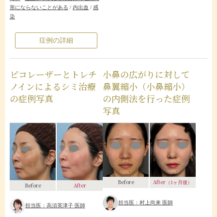
形にならないことがある
/
内出血
/
感
染
症例の詳細
ピコレーザーとトレチ
小鼻の広がりに対して
ノインによるシミ治療
鼻翼縮小（小鼻縮小）
の症例写真
の内側法を行った症例
写真
After
Before
（1ヶ月後）
Before
After
担当医：村上尚来 医師
担当医：高須英津子 医師