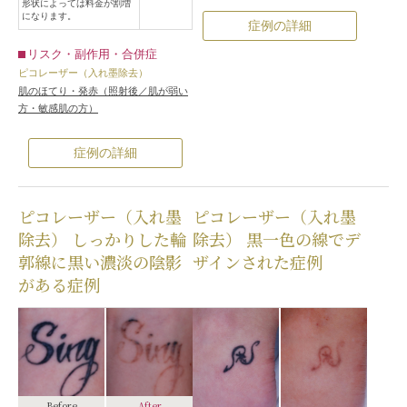
形状によっては料金が割増
になります。
症例の詳細
リスク・副作用・合併症
ピコレーザー（入れ墨除去）
肌のほてり・発赤（照射後／肌が弱い
方・敏感肌の方）
症例の詳細
ピコレーザー（入れ墨
ピコレーザー（入れ墨
除去） しっかりした輪
除去） 黒一色の線でデ
郭線に黒い濃淡の陰影
ザインされた症例
がある症例
Before
After