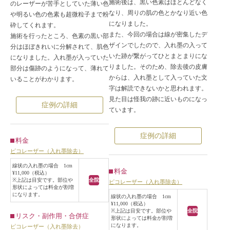
施術後は、黒い色素はほとんどなく
のレーザーが苦手としていた薄い色
なり、周りの肌の色とかなり近い色
や明るい色の色素も超微粒子まで粉
になりました。
砕してくれます。
また、今回の場合は線が密集したデ
施術を行ったところ、色素の黒い部
ザインでしたので、入れ墨の入って
分はほぼきれいに分解されて、肌色
いた跡が繋がってひとまとまりにな
になりました。入れ墨が入っていた
りました。そのため、除去後の皮膚
部分は傷跡のようになって、薄れて
からは、入れ墨として入っていた文
いることがわかります。
字は解読できないかと思われます。
見た目は怪我の跡に近いものになっ
症例の詳細
ています。
症例の詳細
料金
ピコレーザー（入れ墨除去）
線状の入れ墨の場合 1cm
料金
¥11,000（税込）
※上記は目安です。部位や
全院
ピコレーザー（入れ墨除去）
形状によっては料金が割増
になります。
線状の入れ墨の場合 1cm
¥11,000（税込）
※上記は目安です。部位や
全院
リスク・副作用・合併症
形状によっては料金が割増
になります。
ピコレーザー（入れ墨除去）