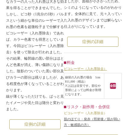
ましたが、面積が小さかったため、
なカラーの入った入れ墨は大きな効
シミのようになっているのがわかり
果を得ることができませんでした。
ます。全体的に見て、元々入ってい
しかし、ピコ秒（1兆分の1秒）パル
た入れ墨のデザインまでは解らない
スという細かな単位のレーザーで入
仕上がりになっています。
れ墨の色素を超微粒子まで分解する
ピコレーザー（入れ墨除去）であれ
ば、カラー色素でも得意としていま
症例の詳細
す。今回はピコレーザー（入れ墨除
去）を使って除去が行われました。
その結果、輪郭線の黒い部分はほと
料金
んど色素が消え、薄い傷跡になりま
ピコレーザー（入れ墨除去）
した。陰影のついていた黒い部分及
びカラーの部分は残りましたが、あ
線状の入れ墨の場合 1cm
¥11,000（税込）
る程度色が薄くなっていることがわ
※上記は目安です。部位や
全院
かります。
形状によっては料金が割増
になります。
線が薄くなっただけでも、ぱっと見
たイメージや見た目は随分と変わり
リスク・副作用・合併症
ました。
ピコレーザー（入れ墨除去）
肌のほてり・発赤（照射後／肌が弱い
症例の詳細
方・敏感肌の方）