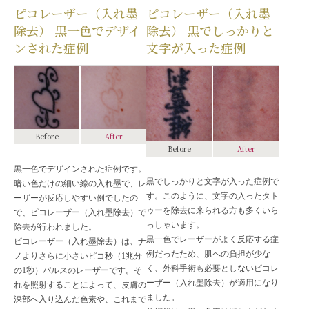
ピコレーザー（入れ墨
ピコレーザー（入れ墨
除去） 黒一色でデザイ
除去） 黒でしっかりと
ンされた症例
文字が入った症例
Before
After
Before
After
黒一色でデザインされた症例です。
黒でしっかりと文字が入った症例で
暗い色だけの細い線の入れ墨で、レ
す。このように、文字の入ったタト
ーザーが反応しやすい例でしたの
ゥーを除去に来られる方も多くいら
で、ピコレーザー（入れ墨除去）で
っしゃいます。
除去が行われました。
黒一色でレーザーがよく反応する症
ピコレーザー（入れ墨除去）は、ナ
例だったため、肌への負担が少な
ノよりさらに小さいピコ秒（1兆分
く、外科手術も必要としないピコレ
の1秒）パルスのレーザーです。そ
ーザー（入れ墨除去）が適用になり
れを照射することによって、皮膚の
ました。
深部へ入り込んだ色素や、これまで