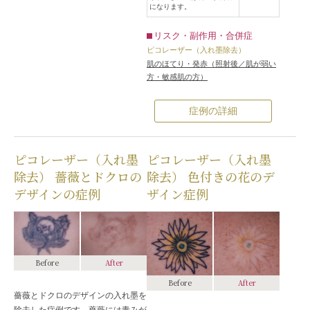
になります。
リスク・副作用・合併症
ピコレーザー（入れ墨除去）
肌のほてり・発赤（照射後／肌が弱い
方・敏感肌の方）
症例の詳細
ピコレーザー（入れ墨
ピコレーザー（入れ墨
除去） 薔薇とドクロの
除去） 色付きの花のデ
デザインの症例
ザイン症例
Before
After
Before
After
薔薇とドクロのデザインの入れ墨を