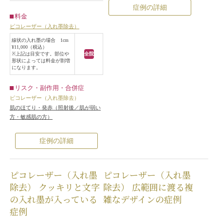
症例の詳細
料金
ピコレーザー（入れ墨除去）
線状の入れ墨の場合 1cm
¥11,000（税込）
※上記は目安です。部位や
全院
形状によっては料金が割増
になります。
リスク・副作用・合併症
ピコレーザー（入れ墨除去）
肌のほてり・発赤（照射後／肌が弱い
方・敏感肌の方）
症例の詳細
ピコレーザー（入れ墨
ピコレーザー（入れ墨
除去） クッキリと文字
除去） 広範囲に渡る複
の入れ墨が入っている
雑なデザインの症例
症例