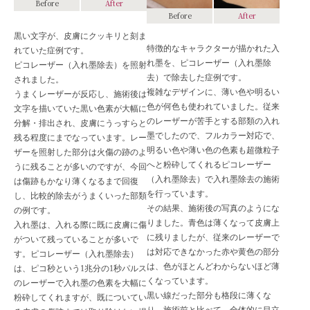
Before
After
Before
After
黒い文字が、皮膚にクッキリと刻ま
特徴的なキャラクターが描かれた入
れていた症例です。
れ墨を、ピコレーザー（入れ墨除
ピコレーザー（入れ墨除去）を照射
去）で除去した症例です。
されました。
複雑なデザインに、薄い色や明るい
うまくレーザーが反応し、施術後は
色が何色も使われていました。従来
文字を描いていた黒い色素が大幅に
のレーザーが苦手とする部類の入れ
分解・排出され、皮膚にうっすらと
墨でしたので、フルカラー対応で、
残る程度にまでなっています。レー
明るい色や薄い色の色素も超微粒子
ザーを照射した部分は火傷の跡のよ
へと粉砕してくれるピコレーザー
うに残ることが多いのですが、今回
（入れ墨除去）で入れ墨除去の施術
は傷跡もかなり薄くなるまで回復
を行っています。
し、比較的除去がうまくいった部類
その結果、施術後の写真のようにな
の例です。
りました。青色は薄くなって皮膚上
入れ墨は、入れる際に既に皮膚に傷
に残りましたが、従来のレーザーで
がついて残っていることが多いで
は対応できなかった赤や黄色の部分
す。ピコレーザー（入れ墨除去）
は、色がほとんどわからないほど薄
は、ピコ秒という1兆分の1秒パルス
くなっています。
のレーザーで入れ墨の色素を大幅に
黒い線だった部分も格段に薄くな
粉砕してくれますが、既についてい
り、施術前と比べて、全体的に目立