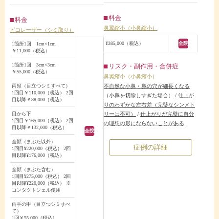
料金
料金
鼻翼縮小（小鼻縮小）
ピコレーザー（シミ取り）
¥385,000（税込）
全院
1箇所1回 1cm×1cm
￥11,000（税込）
1箇所1回 3cm×3cm
リスク・副作用・合併症
￥55,000（税込）
鼻翼縮小（小鼻縮小）
両頬（目立つシミすべて）
不自然な小鼻・鼻の穴が細長くなる
1回目￥110,000（税込） 2回
（小鼻を切除しすぎた場合）
/
仕上が
目以降￥88,000（税込）
りのわずかな左右差（完璧なシンメト
目から下
リーは不可）
/
仕上がりが完璧に自分
1回目￥165,000（税込） 2回
の理想の形にならないことがある
目以降￥132,000（税込）
全院
全顔（まぶた以外）
症例の詳細
1回目¥220,000（税込） 2回
目以降¥176,000（税込）
全顔（まぶた含む）
1回目¥275,000（税込） 2回
目以降¥220,000（税込） ※
コンタクトシェル使用
両手の甲（目立つシミすべ
て）
1回￥55,000（税込）