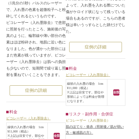
（1兆分の1秒）パルスのレーザー
よって、入れ墨を入れる際についた
で、入れ墨の色素を超微粒子へと粉
傷がケロイド状になって残っている
砕してくれるというものです。
場合もあるのですが、こちらの患者
ピコレーザー（入れ墨除去）で患部
様は幸いうっすらとした跡だけでし
に照射を行ったところ、施術後の写
た。
真のように、輪郭線や薄い部分の色
素はほぼ粉砕され、地肌に近い色に
症例の詳細
なりました。色が濃かった部分には
まだ色素が残っていますが、ピコレ
ーザー（入れ墨除去）は肌への負担
料金
も少ないので、短期間で繰り返し照
射を重ねていくこともできます。
ピコレーザー（入れ墨除去）
線状の入れ墨の場合 1cm
¥11,000（税込）
症例の詳細
※上記は目安です。部位や
全院
形状によっては料金が割増
になります。
料金
リスク・副作用・合併症
ピコレーザー（入れ墨除去）
ピコレーザー（入れ墨除去）
肌のほてり・発赤（照射後／肌が弱い
線状の入れ墨の場合 1cm
¥11,000（税込）
方・敏感肌の方）
※上記は目安です。部位や
全院