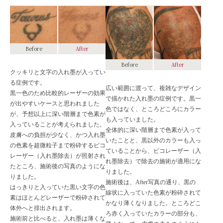
Before
After
Before
After
クッキリと文字の入れ墨が入ってい
る症例です。
広い範囲に渡って、複雑なデザイン
黒一色のため比較的レーザーの効果
で描かれた入れ墨の症例です。黒一
が出やすいケースと思われました
色ではなく、ところどころにカラー
が、予想以上に深い階層まで色素が
も入っていました。
入っていることが考えられました。
全体的に深い階層まで色素が入って
皮膚への負担が少なく、かつ入れ墨
いたことと、黒以外のカラーも入っ
の色素を超微粒子まで粉砕するピコ
ていることから、ピコレーザー（入
レーザー（入れ墨除去）が照射され
れ墨除去）で除去の施術が適用にな
たところ、施術後の写真のようにな
りました。
りました。
施術後は、After写真の通り、黒の
はっきりと入っていた黒い文字の色
線状に入っていた色素が粉砕されて
素はほとんどレーザーで粉砕されて
かなり薄くなりました。ところどこ
体外へと排出されます。
ろ赤く入っていたカラーの部分も、
施術前と比べると、入れ墨は薄くな