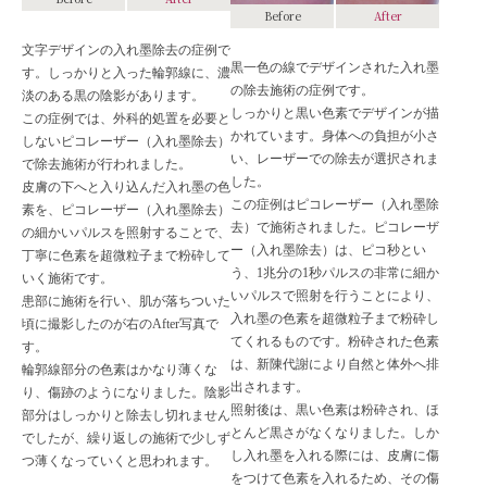
Before
After
文字デザインの入れ墨除去の症例で
黒一色の線でデザインされた入れ墨
す。しっかりと入った輪郭線に、濃
の除去施術の症例です。
淡のある黒の陰影があります。
しっかりと黒い色素でデザインが描
この症例では、外科的処置を必要と
かれています。身体への負担が小さ
しないピコレーザー（入れ墨除去）
い、レーザーでの除去が選択されま
で除去施術が行われました。
した。
皮膚の下へと入り込んだ入れ墨の色
この症例はピコレーザー（入れ墨除
素を、ピコレーザー（入れ墨除去）
去）で施術されました。ピコレーザ
の細かいパルスを照射することで、
ー（入れ墨除去）は、ピコ秒とい
丁寧に色素を超微粒子まで粉砕して
う、1兆分の1秒パルスの非常に細か
いく施術です。
いパルスで照射を行うことにより、
患部に施術を行い、肌が落ちついた
入れ墨の色素を超微粒子まで粉砕し
頃に撮影したのが右のAfter写真で
てくれるものです。粉砕された色素
す。
は、新陳代謝により自然と体外へ排
輪郭線部分の色素はかなり薄くな
出されます。
り、傷跡のようになりました。陰影
照射後は、黒い色素は粉砕され、ほ
部分はしっかりと除去し切れません
とんど黒さがなくなりました。しか
でしたが、繰り返しの施術で少しず
し入れ墨を入れる際には、皮膚に傷
つ薄くなっていくと思われます。
をつけて色素を入れるため、その傷