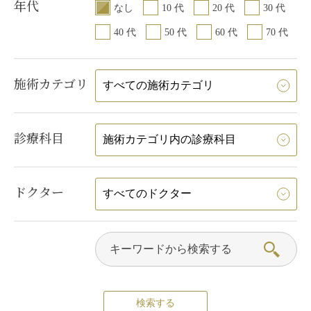
年代
なし
10 代
20 代
30 代
40 代
50 代
60 代
70 代
施術カテゴリ
診療科目
ドクター