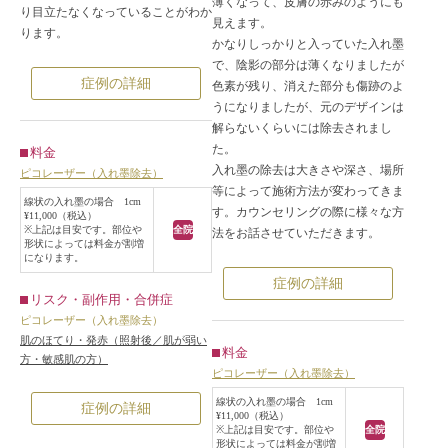
薄くなって、皮膚の赤みのようにも
り目立たなくなっていることがわか
見えます。
ります。
かなりしっかりと入っていた入れ墨
で、陰影の部分は薄くなりましたが
症例の詳細
色素が残り、消えた部分も傷跡のよ
うになりましたが、元のデザインは
解らないくらいには除去されまし
た。
料金
入れ墨の除去は大きさや深さ、場所
ピコレーザー（入れ墨除去）
等によって施術方法が変わってきま
線状の入れ墨の場合 1cm
す。カウンセリングの際に様々な方
¥11,000（税込）
※上記は目安です。部位や
全院
法をお話させていただきます。
形状によっては料金が割増
になります。
症例の詳細
リスク・副作用・合併症
ピコレーザー（入れ墨除去）
肌のほてり・発赤（照射後／肌が弱い
料金
方・敏感肌の方）
ピコレーザー（入れ墨除去）
線状の入れ墨の場合 1cm
症例の詳細
¥11,000（税込）
※上記は目安です。部位や
全院
形状によっては料金が割増