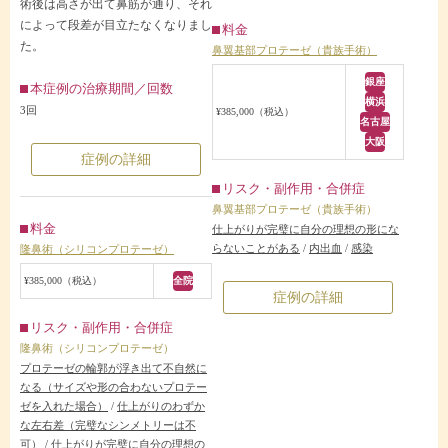
術後は高さが出て鼻筋が通り、それ
によって段差が目立たなくなりまし
料金
た。
鼻翼基部プロテーゼ（貴族手術）
銀座
本症例の治療期間／回数
横浜
3回
¥385,000（税込）
名古屋
大阪
症例の詳細
リスク・副作用・合併症
鼻翼基部プロテーゼ（貴族手術）
料金
仕上がりが完璧に自分の理想の形にな
らないことがある
/
内出血
/
感染
隆鼻術（シリコンプロテーゼ）
¥385,000（税込）
全院
症例の詳細
リスク・副作用・合併症
隆鼻術（シリコンプロテーゼ）
プロテーゼの輪郭が浮き出て不自然に
なる（サイズや形の合わないプロテー
ゼを入れた場合）
/
仕上がりのわずか
な左右差（完璧なシンメトリーは不
可）
/
仕上がりが完璧に自分の理想の