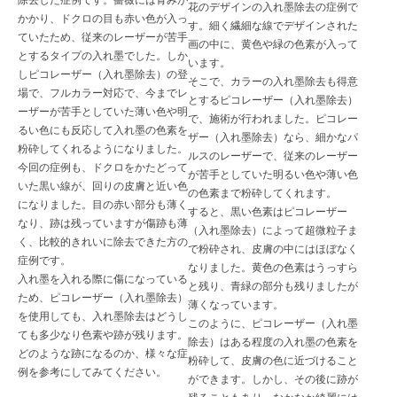
除去した症例です。薔薇には青みが
花のデザインの入れ墨除去の症例で
かかり、ドクロの目も赤い色が入っ
す。細く繊細な線でデザインされた
ていたため、従来のレーザーが苦手
画の中に、黄色や緑の色素が入って
とするタイプの入れ墨でした。しか
います。
しピコレーザー（入れ墨除去）の登
そこで、カラーの入れ墨除去も得意
場で、フルカラー対応で、今までレ
とするピコレーザー（入れ墨除去）
ーザーが苦手としていた薄い色や明
で、施術が行われました。ピコレー
るい色にも反応して入れ墨の色素を
ザー（入れ墨除去）なら、細かなパ
粉砕してくれるようになりました。
ルスのレーザーで、従来のレーザー
今回の症例も、ドクロをかたどって
が苦手としていた明るい色や薄い色
いた黒い線が、回りの皮膚と近い色
の色素まで粉砕してくれます。
になりました。目の赤い部分も薄く
すると、黒い色素はピコレーザー
なり、跡は残っていますが傷跡も薄
（入れ墨除去）によって超微粒子ま
く、比較的きれいに除去できた方の
で粉砕され、皮膚の中にはほぼなく
症例です。
なりました。黄色の色素はうっすら
入れ墨を入れる際に傷になっている
と残り、青緑の部分も残りましたが
ため、ピコレーザー（入れ墨除去）
薄くなっています。
を使用しても、入れ墨除去はどうし
このように、ピコレーザー（入れ墨
ても多少なり色素や跡が残ります。
除去）はある程度の入れ墨の色素を
どのような跡になるのか、様々な症
粉砕して、皮膚の色に近づけること
例を参考にしてみてください。
ができます。しかし、その後に跡が