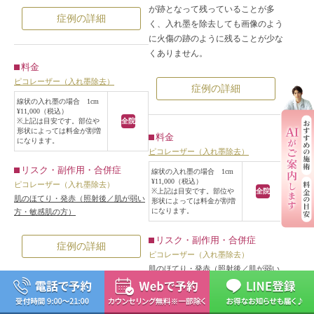
が跡となって残っていることが多
症例の詳細
く、入れ墨を除去しても画像のよう
に火傷の跡のように残ることが少な
くありません。
料金
ピコレーザー（入れ墨除去）
症例の詳細
線状の入れ墨の場合 1cm
¥11,000（税込）
※上記は目安です。部位や
全院
形状によっては料金が割増
料金
になります。
ピコレーザー（入れ墨除去）
リスク・副作用・合併症
線状の入れ墨の場合 1cm
¥11,000（税込）
ピコレーザー（入れ墨除去）
※上記は目安です。部位や
全院
肌のほてり・発赤（照射後／肌が弱い
形状によっては料金が割増
になります。
方・敏感肌の方）
リスク・副作用・合併症
症例の詳細
ピコレーザー（入れ墨除去）
肌のほてり・発赤（照射後／肌が弱い
方・敏感肌の方）