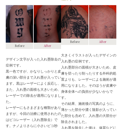
Before
After
Before
After
大きくイラストが入ったデザインの
デザイン文字が入った入れ墨除去の
入れ墨の症例です。
症例です。
入れ墨部分の面積が大きいため、皮
黒一色ですが、かなりしっかりと皮
膚を切ったり削ったりする外科的処
膚の深い部分まで入れ墨が入ってい
置よりも、レーザーによる施術が適
ます。黒はレーザーによく反応し、
用になりました。そのほうが皮膚や
また、入れ墨の面積も大きいため、
身体全体への負担が少ないからで
レーザーでの除去が適用になりまし
す。
た。
その結果、施術後の写真のように、
レーザーにもさまざまな種類があり
薄かった部分や濃く陰影が入ってい
ますが、今回の治療に使用されたの
た部分も含めて、入れ墨の大部分が
はピコレーザー（入れ墨除去）で
除去されました。
す。ナノよりさらに小さいピコ秒
入れ墨を除去した後は、体質などに