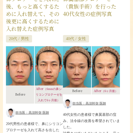
後、もっと高くするた
（貴族手術）を行った
めに入れ替えて、その
40代女性の症例写真
後更に高くするために
入れ替えた症例写真
20代 / 男性
40代 / 女性
After
（6mmの鼻シ
After
Before
（6ヶ月後）
Before
リコンプロテーゼを
入れて6ヶ月後）
担当医：高須幹弥 医師
担当医：高須幹弥 医師
40代女性の患者様で鼻翼基部の窪
み、法令線の改善を希望されていま
20代男性の患者様で、鼻にシリコン
した。
プロテーゼを入れて高さを出した