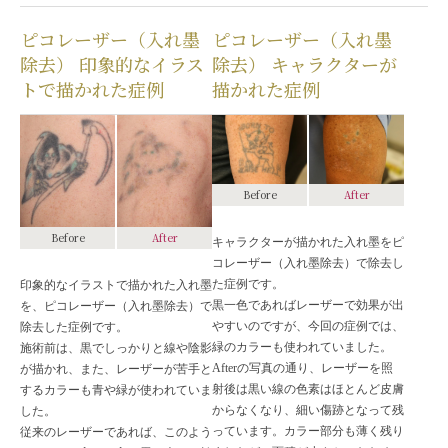
ピコレーザー（入れ墨
ピコレーザー（入れ墨
除去） 印象的なイラス
除去） キャラクターが
トで描かれた症例
描かれた症例
Before
After
Before
After
キャラクターが描かれた入れ墨をピ
コレーザー（入れ墨除去）で除去し
た症例です。
印象的なイラストで描かれた入れ墨
黒一色であればレーザーで効果が出
を、ピコレーザー（入れ墨除去）で
やすいのですが、今回の症例では、
除去した症例です。
緑のカラーも使われていました。
施術前は、黒でしっかりと線や陰影
Afterの写真の通り、レーザーを照
が描かれ、また、レーザーが苦手と
射後は黒い線の色素はほとんど皮膚
するカラーも青や緑が使われていま
からなくなり、細い傷跡となって残
した。
っています。カラー部分も薄く残り
従来のレーザーであれば、このよう