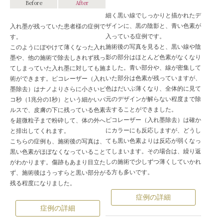
Before
After
細く黒い線でしっかりと描かれたデ
ザインに、黒の陰影と、青い色素が
入れ墨が残っていた患者様の症例で
入っている症例です。
す。
施術後の写真を見ると、黒い線や陰
このようにぼやけて薄くなった入れ
影の部分はほとんど色素がなくなり
墨や、他の施術で除去しきれず残っ
ました。青い部分や、線が密集して
てしまっていた入れ墨に対しても施
いた部分は色素が残っていますが、
術ができます。ピコレーザー（入れ
色はだいぶ薄くなり、全体的に見て
墨除去）はナノよりさらに小さいピ
元のデザインが解らない程度まで除
コ秒（1兆分の1秒）という細かいパ
去することができました。
ルスで、皮膚の下に残っている色素
ピコレーザー（入れ墨除去）は確か
を超微粒子まで粉砕して、体の外へ
にカラーにも反応しますが、どうし
と排出してくれます。
ても黒い色素よりは反応が弱くなっ
こちらの症例も、施術後の写真は、
てしまいます。その場合は、繰り返
黒い色素がほぼなくなっていること
しの施術で少しずつ薄くしていかれ
がわかります。傷跡もあまり目立た
る方も多いです。
ず、施術後はうっすらと黒い部分が
残る程度になりました。
症例の詳細
症例の詳細