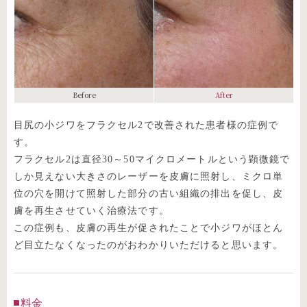
Before
After
目尻の小ジワをフラクセル2で改善された患者様の症例で
す。
フラクセル2は直径30～50マイクロメートルという顕微鏡で
しか見えない大きさのレーザーを皮膚に照射し、ミクロ単
位の穴を開けて照射した部分の古い組織の排出を促し、皮
膚を再生させていく治療法です。
この症例も、皮膚の再生が促されたことで小ジワがほとん
ど目立たなくなったのがおわかりいただけると思います。
料金