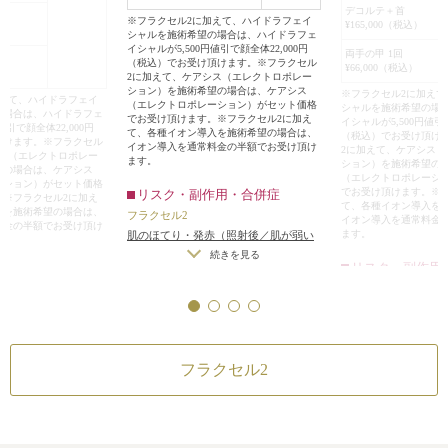
デコルテ＋首
※フラクセル2に加えて、ハイドラフェイ
¥165,000（税込）
シャルを施術希望の場合は、ハイドラフェ
イシャルが5,500円値引で顔全体22,000円
両手の甲 1回
（税込）でお受け頂けます。※フラクセル
¥66,000（税込）
2に加えて、ケアシス（エレクトロポレー
ション）を施術希望の場合は、ケアシス
※フラクセル2に加え
加えて、ハイドラフェイ
（エレクトロポレーション）がセット価格
シャルを施術希望の場
の場合は、ハイドラフェ
でお受け頂けます。※フラクセル2に加え
イシャルが5,500円値引で
値引で顔全体22,000円
て、各種イオン導入を施術希望の場合は、
（税込）でお受け頂け
頂けます。※フラクセル
イオン導入を通常料金の半額でお受け頂け
2に加えて、ケアシス
シス（エレクトロポレー
ます。
ション）を施術希望の
望の場合は、ケアシス
（エレクトロポレーシ
ーション）がセット価格
でお受け頂けます。※
リスク・副作用・合併症
。※フラクセル2に加え
て、各種イオン導入を
入を施術希望の場合は、
フラクセル2
イオン導入を通常料金
料金の半額でお受け頂け
ます。
肌のほてり・発赤（照射後／肌が弱い
方・敏感肌の方）
続きを見る
リスク・副作用
作用・合併症
フラクセル2
肌のほてり・発赤（
赤（照射後／肌が弱い
方・敏感肌の方）
続き
）
フラクセル2