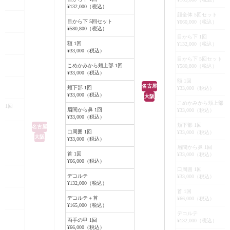
影響が少なく、施術時
、計4回行われまし
¥132,000（税込）
分程度の施術です
顔全体 5回セット
ではフラクセル2を
目から下 5回セット
¥660,000（税込）
傷跡が、未治療部位
¥580,800（税込）
目から下 1回
なくなっているのが
額 1回
¥132,000（税込）
けると思います。若
¥33,000（税込）
目から下 5回セット
立ちますが、時間の
ト
こめかみから頬上部 1回
¥580,800（税込）
に目立たなくなって
¥33,000（税込）
額 1回
名古屋
頬下部 1回
¥33,000（税込）
かりやすいように未
¥33,000（税込）
大阪
ていますが、フラク
こめかみから頬上部 1
 1回
眉間から鼻 1回
¥33,000（税込）
れば、現在未治療の
¥33,000（税込）
ん目立たなくできま
頬下部 1回
名古屋
口周囲 1回
¥33,000（税込）
大阪
¥33,000（税込）
眉間から鼻 1回
首 1回
¥33,000（税込）
¥66,000（税込）
口周囲 1回
デコルテ
¥33,000（税込）
¥132,000（税込）
首 1回
デコルテ＋首
¥66,000（税込）
¥165,000（税込）
デコルテ
両手の甲 1回
¥132,000（税込）
¥66,000（税込）