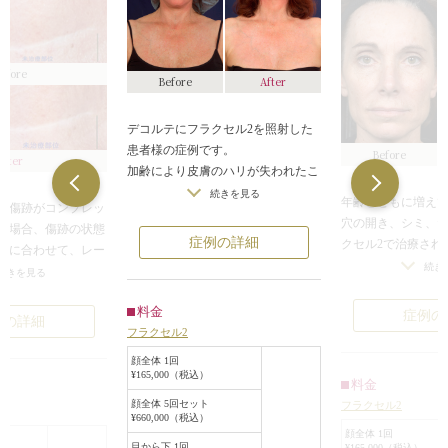
efore
Before
After
デコルテにフラクセル2を照射した
患者様の症例です。
Before
After
加齢により皮膚のハリが失われたこ
とでデコルテ全体がさみしくなった
続きを見る
年齢とともに増え
の傷跡がコンプレッ
ような印象を与えていましたが、フ
穴の開き、シミ、
る場合、傷跡の状態
ラクセル2で皮膚の再生を促すこと
症例の詳細
クセル2で治療され
望に合わせて、レー
でハリのある肌になっているのがわ
です。
続き
す、皮膚表面を削
続きを見る
かります。
フラクセル2は、レ
するなどの中から最
顕微鏡でしか見えない大きさのレー
膚表面にミクロ単
料金
します。
症例の
ザーを照射するフラクセル2は、角
例の詳細
療法で、照射した
フラクセル2
セル2を照射するこ
質層を傷つけることなく皮膚の再生
組織が排出されて
たなくする施術の効
を促すことができます。出力や照射
顔全体 1回
れ、なめらかな皮
めのものです。「治
¥165,000（税込）
密度をきめ細かく設定できるように
料金
ます。
部分にはフラクセル
もなり、患者様お一人おひとりの皮
顔全体 5回セット
フラクセル2
ダウンタイムがほ
未治療部位」には照
¥660,000（税込）
膚の状態に合わせて治療させていた
日からメイクがで
顔全体 1回
せん。照射は間隔を
だきます。
目から下 1回
¥165,000（税込）