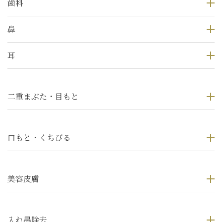
歯科
鼻
耳
二重まぶた・目もと
口もと・くちびる
美容皮膚
入れ墨除去