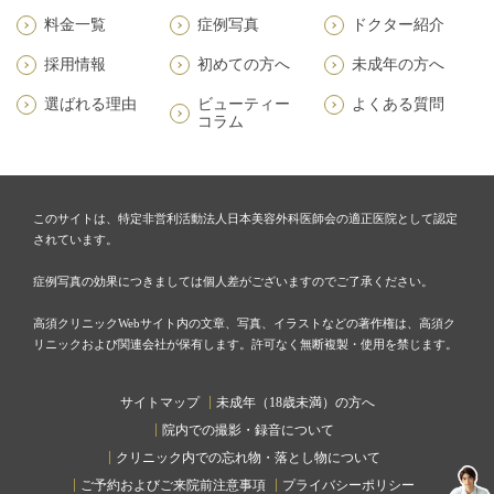
料金一覧
症例写真
ドクター紹介
採用情報
初めての方へ
未成年の方へ
選ばれる理由
ビューティー
よくある質問
コラム
このサイトは、特定非営利活動法人日本美容外科医師会の適正医院として認定
されています。
症例写真の効果につきましては個人差がございますのでご了承ください。
高須クリニックWebサイト内の文章、写真、イラストなどの著作権は、高須ク
リニックおよび関連会社が保有します。許可なく無断複製・使用を禁じます。
サイトマップ
未成年（18歳未満）の方へ
院内での撮影・録音について
クリニック内での忘れ物・落とし物について
ご予約およびご来院前注意事項
プライバシーポリシー