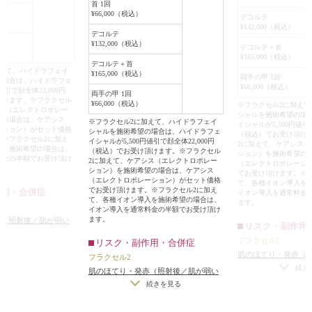
首 1回
¥66,000（税込）
デコルテ
¥132,000（税込）
デコルテ
¥132,000（税込）
デコルテ＋首
¥165,000（税込）
デコルテ＋首
加えて、ハイドラフェイ
¥165,000（税込）
両手の甲 1回
の場合は、ハイドラフェ
¥66,000（税込）
値引で顔全体22,000円
両手の甲 1回
頂けます。※フラクセル
¥66,000（税込）
※フラクセル2に加え
シス（エレクトロポレー
シャルを施術希望の場
望の場合は、ケアシス
※フラクセル2に加えて、ハイドラフェイ
イシャルが5,500円値引で
ーション）がセット価格
シャルを施術希望の場合は、ハイドラフェ
（税込）でお受け頂け
。※フラクセル2に加え
イシャルが5,500円値引で顔全体22,000円
2に加えて、ケアシス
入を施術希望の場合は、
（税込）でお受け頂けます。※フラクセル
ション）を施術希望の
料金の半額でお受け頂け
2に加えて、ケアシス（エレクトロポレー
（エレクトロポレーシ
ション）を施術希望の場合は、ケアシス
でお受け頂けます。※
（エレクトロポレーション）がセット価格
て、各種イオン導入を
でお受け頂けます。※フラクセル2に加え
作用・合併症
イオン導入を通常料金
て、各種イオン導入を施術希望の場合は、
ます。
イオン導入を通常料金の半額でお受け頂け
ます。
赤（照射後／肌が弱い
リスク・副作用
）
フラクセル2
リスク・副作用・合併症
肌のほてり・発赤（
フラクセル2
方・敏感肌の方）
続き
肌のほてり・発赤（照射後／肌が弱い
方・敏感肌の方）
続きを見る