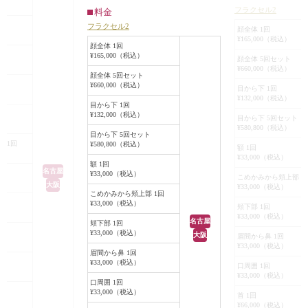
生が促されていく
れ、なめらかな皮膚に変わっていき
く設定できるように
フラクセル2
料金
す。
ます。
お一人おひとりの皮
フラクセル2
手は人目につきや
顔全体 1回
ダウンタイムがほとんどなく、その
せて治療させていた
¥165,000（税込）
やすいパーツとい
日からメイクができるほど皮膚への
顔全体 1回
¥165,000（税込）
ラクセル2はこの患
影響が少なく、施術時間も20分～30
顔全体 5回セット
¥660,000（税込）
の甲のシワを気に
分程度の施術です。
顔全体 5回セット
ト
¥660,000（税込）
選びいただく施術の
目から下 1回
¥132,000（税込）
ます。
目から下 1回
¥132,000（税込）
目から下 5回セット
¥580,800（税込）
目から下 5回セット
 1回
¥580,800（税込）
額 1回
¥33,000（税込）
額 1回
名古屋
¥33,000（税込）
こめかみから頬上部 1
大阪
¥33,000（税込）
こめかみから頬上部 1回
¥33,000（税込）
頬下部 1回
¥33,000（税込）
名古屋
頬下部 1回
¥33,000（税込）
大阪
眉間から鼻 1回
¥33,000（税込）
眉間から鼻 1回
¥33,000（税込）
口周囲 1回
¥33,000（税込）
口周囲 1回
¥33,000（税込）
首 1回
¥66,000（税込）