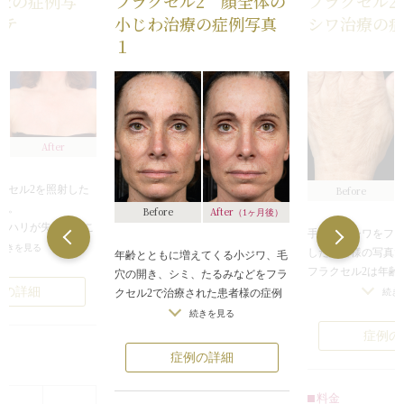
2の症例写
フラクセル2 顔全体の
フラクセル2
ルテ
小じわ治療の症例写真
シワ治療の
１
After
クセル2を照射した
Before
す。
After
Before
（1ヶ月後）
のハリが失われたこ
手の甲のシワをフラ
体がさみしくなった
続きを見る
した患者様の写真
年齢とともに増えてくる小ジワ、毛
えていましたが、フ
フラクセル2は年齢
穴の開き、シミ、たるみなどをフラ
膚の再生を促すこと
くる小ジワ、毛穴
例の詳細
クセル2で治療された患者様の症例
続き
になっているのがわ
るみなどを改善す
です。
続きを見る
膚表面に顕微鏡で
フラクセル2は、レーザー照射で皮
症例の
えない大きさのレー
さのレーザーを照
膚表面にミクロ単位の穴を開ける治
症例の詳細
フラクセル2は、角
の穴を開けます。
療法で、照射した部分から古い皮膚
ことなく皮膚の再生
分の古い組織が排
組織が排出されて皮膚の再生が促さ
きます。出力や照射
料金