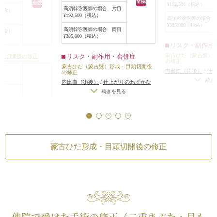
全院
全院
¥192,500（税込）
らず、キツい印象の目になった上、
高須幹弥医師の場合 片目
場合）
¥192,500（税込）
異様で不気味な顔貌になっていまし
高須幹弥医師の場合 
¥385,000（税込）
た。
高須幹弥医師の場合 両目
場合）
¥385,000（税込）
診察してカウンセリングしたとこ
リスク・副作用
ろ、蒙古襞形成で修正手術を行い、
蒙古ひだ（蒙古襞）
リスク・副作用・合併症
目頭切開後の修正
可能な限り自然な状態に戻すことに
の修正
蒙古ひだ（蒙古襞）形成・目頭切開後
なりました。
内出血（術後）
/
仕
の修正
手術は逆Z法に準じて行い、約
左右差（完璧なシン
続き
内出血（術後）
/
仕上がりのわずかな
1.5mm強ずつ目頭を戻すことになり
仕上がりが完璧に自
左右差（完璧なシンメトリーは不可）
/
続きを見る
ました。
らないことがある
仕上がりが完璧に自分の理想の形にな
全院
可能な限り目頭の丸い形が尖った感
らないことがある
合 片目
じの形になるようにしました。
手術後6ヶ月の時点では、程よく自
合 両目
然な蒙古襞ができ、キツい印象はな
蒙古ひだ形成・目頭切開後の修正
くなりました。
作用・合併症
また、丸見えだった目頭側の粘膜も
程よく隠れ、異様な顔貌ではなくな
けんかすい）
れ（術後／個人差があ
りました。
（術後）
/
仕上がりの
続きを見る
つ手術をする場合）
/
襞）形成・目頭切開後
無理に二重の幅を広げ
他院で受けた手術の修正（二重まぶた・目も
りのわずかな左右差
仕上がりのわずかな