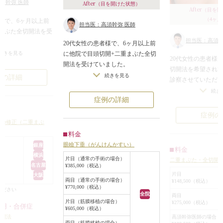
須幹弥 医師
After
（目を開けた状態）
After
（目を開
（4ヶ月
者様で、6ヶ月以上前
担当医：高須幹弥 医師
まぶた全切開法を受
担当医：高須幹
20代女性の患者様で、6ヶ月以上前
状態で約6mmの位置
に他院で目頭切開+二重まぶた全切
続きを見る
20代女性の患者様
の位置に切開線があ
開法を受けていました。
切開法を希望され
がありました。
目頭切開は、三日月型皮膚切除法の
続きを見る
例の詳細
診察させていただ
重の幅に左右差があ
ようなやり方でされており、非常に
に他院で埋没法を
続き
たより目を開けた状
傷が汚いです。
症例の詳細
られ、幅の広い二
が狭かったため、ア
二重まぶた全切開法は、かなり皮膚
糸が緩んでいるせ
と奥二重のようにな
症例の
を切除されており、二重の幅が異常
りしない弱い二重
術の修正（二重まぶ
悩みでした。
なほど広い状態でした。
いました。
料金
切開線の上で再び全
また、上まぶたの脂肪がかなりの量
手術は局所麻酔下
眼瞼下垂（がんけんかすい）
銀座
二重の幅を広げて、
切除されており、大きく目がくぼん
料金
開法を行うことに
横浜
治す修正手術をする
）
でいました。
片目（通常の手術の場合）
二重まぶた・全切開
患者様は自然な二
名古屋
¥385,000（税込）
た。
「二重の幅を狭くして、自然に見え
たため、まつ毛の
片目
大阪
線の3mm上で、左は
るようにしてほしい」という御要望
両目（通常の手術の場合）
¥148,500（税込）
6.5mmの位置で全
¥770,000（税込）
し、前回の切開線の癒
だったのですが、皮膚や脂肪をたく
ください
全院
糸を全て除去した
両目
に内部処理を行い、
さん切除されている例は、修正が非
片目（筋膜移植の場合）
¥275,000（税込）
最小限切除し、内
作用・合併症
¥605,000（税込）
インを作成しまし
常に難しいです。
のラインを作成し
切開法
高須幹弥医師の場合 
手術は、皮膚を切除しすぎて、目が
両目（筋膜移植の場合）