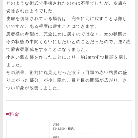
どのような術式で手術されたのかは不明でしたが、皮膚を
切除されたようでした。
皮膚を切除されている場合は、完全に元に戻すことは難し
いですが、ある程度は戻すことはできます。
患者様の希望は、完全に元に戻すのではなく、元の状態と
今の状態の中間くらいにしたいとのことだったので、逆Z法
で蒙古襞形成をすることになりました。
小さい蒙古襞を作ったことにより、約2mmずつ目頭を戻し
ました。
その結果、術前に丸見えだった涙丘（目頭の赤い粘膜の盛
り上がった部分）が少し隠れ、目と目の間隔が広がり、き
つい印象が改善しました。
料金
片目
¥148,500（税込）
両目