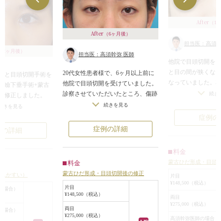
After
（1
After
（6ヶ月後）
担当医：高須幹
（2ヶ月後）
担当医：高須幹弥 医師
他院で目頭切開を
と目の間が狭くな
20代女性患者様で、6ヶ月以上前に
開と目頭切開手術を
なっていました。
他院で目頭切開を受けていました。
眼瞼下垂手術+蒙古
つなった」、「不
診察させていただいたところ、傷跡
続き
い修正しました。
れており、自分で
の形から推測すると、おそらく内田
続きを見る
悪かった方ですが、
続きを見る
で、修正してほし
法（wの字に切開する方法）で手術
重を作ったためさら
症例の
した。
を受けたのだと思われました。
になってしまったそ
症例の詳細
例の詳細
蒙古ひだを作り直
ほぼ完全に蒙古襞がなくなっている
善。やさしい印象
状態になっており、目頭の形が俗に
黒目を大きくして、
料金
いうパンチで穴を開けたような丸い
することで自然な目
蒙古ひだ形成・目頭
料金
形になっていました。
います。
蒙古ひだ形成・目頭切開後の修正
けんかすい）
また、目頭側の赤い粘膜と涙丘が丸
片目
頭の赤い部分（涙
¥148,500（税込）
見えの状態になっていました。
片目
気になっていました
の場合）
¥148,500（税込）
西洋人のような目頭の形になってお
両目
くし調節しました。
¥275,000（税込）
り、元の顔が典型的な日本人の顔立
両目
の場合）
¥275,000（税込）
ちに近い方だったので、似合ってお
高須幹弥医師の場合 