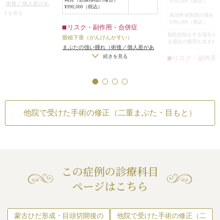
¥192,500（税込）
手術後は、はっき
れ（術後／個人差があ
ほとんどなくなり、
¥990,000（税込）
閉じれなくならない程度に、前回の
（術後）
/
仕上がりの
インになり、まぶ
続きを見る
高須幹弥医師の場合 
約2.5mm二重の幅
切開線を含めて、前回の切開線の睫
つ手術をする場合）
/
¥385,000（税込）
くなりました。
リスク・副作用・合併症
なって、アイライン
毛側約3mm皮膚を切除し、眼瞼下垂
無理に二重の幅を広げ
脂肪切除をする場合や
眼瞼下垂（がんけんかすい）
重のようにならなく
手術に準じて、挙筋腱膜を前転し、
りのわずかな左右差
る場合の費用も含まれ
まぶたの強い腫れ（術後／個人差があ
眼窩内脂肪を引き出し、固定しまし
トリーは不可）
/
仕上
ります）
/
内出血（術後）
/
仕上がりの
続きを見る
リスク・副作用
で傷が2本になって
た。
分の理想の形にならな
左右差（片目ずつ手術をする場合）
/
での切開線の癒着は
二重まぶた・全切開
重のラインの癒着が
傷はなるべく綺麗になるように、細
不自然な二重（無理に二重の幅を広げ
術後の血腫
まぶたの強い腫れ（
、それほど傷跡は目
かく丁寧に縫合しました。
た場合）
/
仕上がりのわずかな左右差
ります）
/
内出血（
続き
目頭切開の部分は、今回はノータッ
（完璧なシンメトリーは不可）
/
仕上
左右差（片目ずつ手
チです。
がりが完璧に自分の理想の形にならな
不自然な二重（無理
術後は、まだ二重の幅は広いです
他院で受けた手術の修正（二重まぶた・目もと）
いことがある
/
二重のラインの癒着が
た場合）
/
仕上がり
が、術後に比べ、だいぶましになり
とれる可能性
/
手術後の血腫
（完璧なシンメトリ
ました。
がりが完璧に自分の
前回の手術で皮膚を切除しすぎてい
いことがある
/
二重
なければ、もう少し綺麗に修正でき
とれる可能性
/
手術
たのですが、今回はこれが限界で
この症例の診療科目
す。
ページはこちら
蒙古ひだ形成・目頭切開後の
他院で受けた手術の修正（二