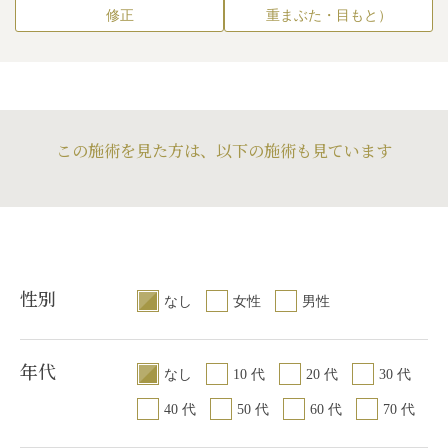
修正
重まぶた・目もと）
この施術を見た方は、以下の施術も見ています
性別
なし
女性
男性
年代
なし
10 代
20 代
30 代
40 代
50 代
60 代
70 代