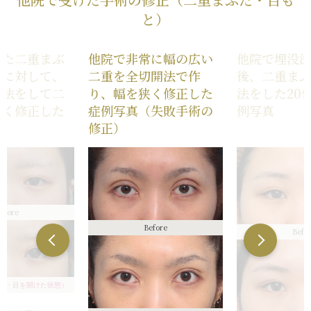
トリーは不可）
/
仕上
シンメトリーは不可）
/
と）
続きを見る
分の理想の形にならな
に自分の理想の形にな
重のラインの癒着が
る
術後の血腫
った二重まぶ
他院で非常に幅の広い
他院で埋没
法に対して、
二重を全切開法で作
後、二重ま
開法をして二
り、幅を狭く修正した
法をした20
広く修正した
症例写真（失敗手術の
例写真
修正）
efore
Before
Befo
し・目を開けた状態）