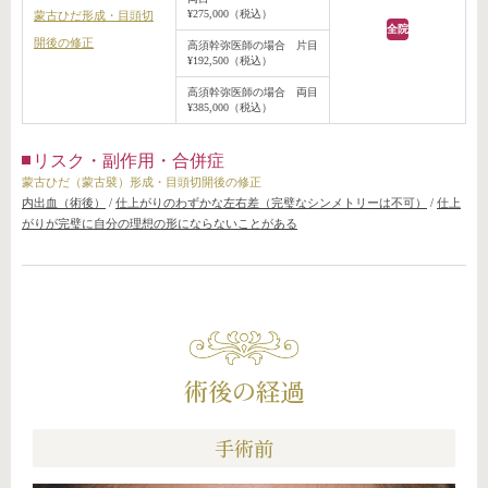
¥275,000（税込）
蒙古ひだ形成・目頭切
全院
開後の修正
高須幹弥医師の場合 片目
¥192,500（税込）
高須幹弥医師の場合 両目
¥385,000（税込）
リスク・副作用・合併症
蒙古ひだ（蒙古襞）形成・目頭切開後の修正
内出血（術後）
/
仕上がりのわずかな左右差（完璧なシンメトリーは不可）
/
仕上
がりが完璧に自分の理想の形にならないことがある
術後の経過
手術前