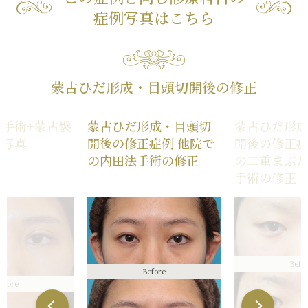
症例写真はこちら
蒙古ひだ形成・目頭切開後の修正
手術+蒙古襞
蒙古ひだ形成・目頭切
蒙古ひだ形
例写真
開後の修正症例 他院で
開後の修正症
の内田法手術の修正
の二重まぶ
手術の修正
Befo
Before
efore