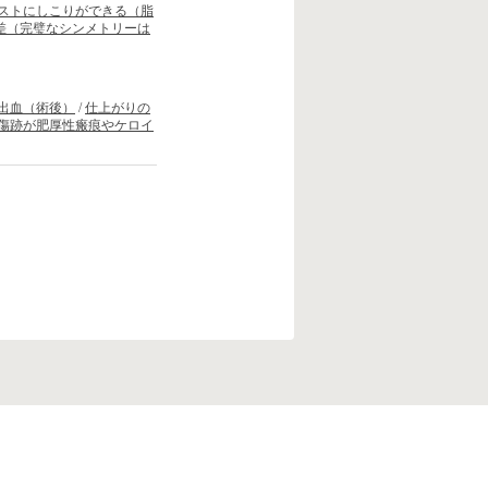
ストにしこりができる（脂
差（完璧なシンメトリーは
出血（術後）
/
仕上がりの
傷跡が肥厚性瘢痕やケロイ