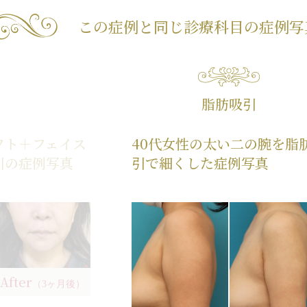
この症例と同じ診療科目の
症例写
脂肪吸引
フト＋フェイス
40代女性の太い二の腕を脂
引の症例写真
引で細くした症例写真
After
（3ヶ月後）