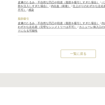
皮膚のたるみ・不自然な凹凸や段差（脂肪を吸引しすぎた場合）
/
バ
肪を注入しすぎた場合）
/
内出血（術後）
/
仕上がりのわずかな左右
不可）
/
感染
脂肪吸引
皮膚のたるみ・不自然な凹凸や段差（脂肪を吸引しすぎた場合）
/
内
わずかな左右差（完璧なシンメトリーは不可）
/
カニューレ挿入口の
ドになる可能性
一覧に戻る