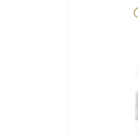
周りから脂肪吸引し、バス
ミニフェイスリ
脂肪注入した症例写真
ラインの脂肪吸
Before