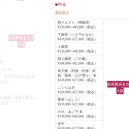
く、肩幅が広く見えていました。
料金
は、耳の前の傷と
患者様は最初から脂肪吸引を希望さ
脂肪吸引
いになおります
ており、十分に皮下脂肪がついてい
両ウエスト（側腹部）
やや目立ちやすい
¥220,000~440,000（税込）
脂肪吸引の適応があったため、脂肪
下腹部（へそ下おなか）
引をすることになりました。
銀座
横浜
名古屋
¥418,000~627,000（税込）
トだけで改善でき
大阪
手術は全身麻酔下に行い、肩~二の
上腹部
ればミニリフトの
¥220,000~440,000（税込）
ワキにかけて広範囲に皮下脂肪を吸
います。
両上腕部（二の腕）
しました。
症
¥308,000~462,000（税込）
口回りのたるみを
手術後は肩~二の腕~ワキが一回り
たるみ取り）
両大腿（内側・外側・前
様です。
面・後面・ひざ周り） 各
）
/
仕上がりのわずかな
なり、すっきりした印象になりまし
¥418,000~627,000（税込）
ーは不可）
/
傷跡が肥厚
たるみと、皮下脂
を見る
銀座
横浜
名
た。
能性
/
感覚が鈍くなる可
ふくらはぎ
トの下垂が目立ち
大阪
¥418,000~627,000（税込）
また、肩の皮下脂肪が減って腕も細
凸や段差（脂肪を吸引し
臀部（おしり）
なったため、肩幅が狭く見えるよう
後）
/
仕上がりのわずかな
を見る
¥418,000~627,000（税込）
下をすっきりさせ
ーは不可）
/
仕上がりが
もなりました。
らないことがある
ホホ、あご下 各
リオネットライン
¥330,000~660,000（税込）
を計画しました。
背中
¥418,000~627,000（税込）