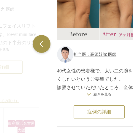
之 医師
ニフェイスリフト
Before
After
er mini face
（6ヶ月
に顔の下半分のリフ
を見る
、頬のたるみを改
担当医：高須幹弥 医師
詳細
髪の毛が生えてい
40代女性の患者様で、太い二の腕
にかけて皮膚を切
くしたいというご要望でした。
（スマス）という筋
診察させていただいたところ、全体
定し、余分な皮膚
続きを見る
にややぽっちゃり体型で、全身に皮
。
たるみ取り）
脂肪が多めについているタイプでし
というのももちろ
症例の詳細
た。
に回り込む傷を作
特に、二の腕から肩、ワキにかけて
銀座
横浜
名古屋
メリットもありま
くさん皮下脂肪がついており、腕が
大阪