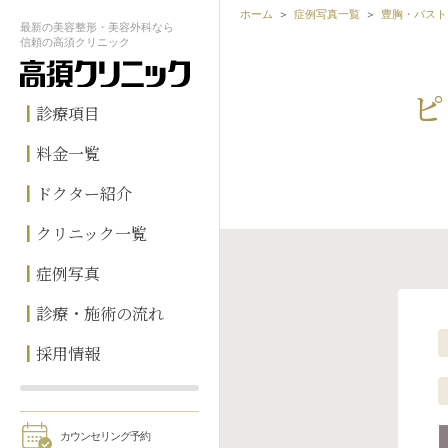
ホーム
症例写真一覧
豊胸・バスト
最新の
美容整形・美容外科なら
信頼の
高須クリニック
ピ
診療項目
料金一覧
ドクター紹介
クリニック一覧
症例写真
診療・施術の流れ
採用情報
カウンセリング予約