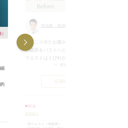
Before
After
担当医：高須幹弥 医師
後）
ぽっこり出たお腹から脂肪を吸引。そ
の脂肪をバストへと再利用しました。
ウエストはくびれが強調され、平坦だ
元
続きを見る
ったバストは豊かに。寸胴体型が、メ
を細
っ
リハリのある美しいプロポーションへ
が
症例の詳細
と大変身しました。吸引と注入を同時
的
ど
に行うことで、より理想とする体型が
下
バ
手に入ります。
バ
料金
前
脂肪吸引
た
こ
太
両ウエスト（側腹部）
肪