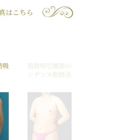
真はこちら
肪吸
脂肪吸引腹部の症例 ピュアコ
ンデンス脂肪注入豊胸も施行