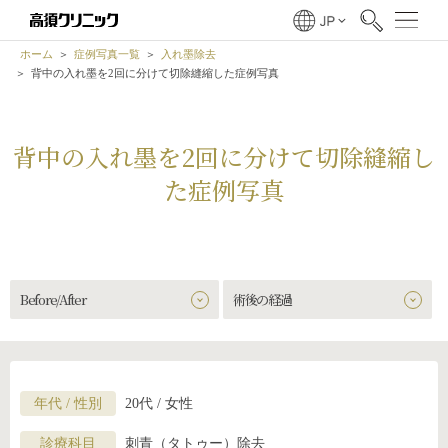
ホーム
症例写真一覧
入れ墨除去
背中の入れ墨を2回に分けて切除縫縮した症例写真
背中の入れ墨を2回に分けて切除縫縮し
た症例写真
Before/After
術後の経過
年代 / 性別
20代 / 女性
診療科目
刺青（タトゥー）除去