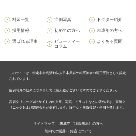
料金一覧
症例写真
ドクター紹介
採用情報
初めての方へ
未成年の方へ
選ばれる理由
ビューティー
よくある質問
コラム
このサイトは、特定非営利活動法人日本美容外科医師会の適正医院として認定
されています。
症例写真の効果につきましては個人差がございますのでご了承ください。
高須クリニックWebサイト内の文章、写真、イラストなどの著作権は、高須ク
リニックおよび関連会社が保有します。許可なく無断複製・使用を禁じます。
サイトマップ
未成年（18歳未満）の方へ
院内での撮影・録音について