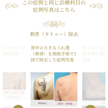
この症例と同じ診療科目の
症例写真はこちら
刺青（タトゥー）除去
回に分けて切
背中の大きな入れ墨
足の小さな
た症例写真
（刺青）を剥削手術で1
削手術で除
回で除去した症例写真
写真
After
（2回目 手術
後6ヶ月）
Before
Befo
After
（6年後）
須幹弥 医師