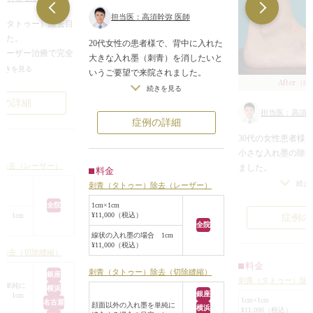
担当医：高須幹弥 医師
（タトゥー）除去目
した。
20代女性の患者様で、背中に入れた
レーザー治療で完全
大きな入れ墨（刺青）を消したいと
不可能であり、外科
続きを見る
いうご要望で来院されました。
After
なります。
（6
診察させていただくと、プロの彫り
続きを見る
で削りとってしまう
師が入れた入れ墨で、黒色や赤色な
例の詳細
て切除縫縮するかの2
担当医：高須幹
ど色々な色の濃い色素が真皮の深い
症例の詳細
りますが、この方は
層までしっかりと入っているようで
30代の女性患者様
ない切除縫縮を選択
した。
小さな入れ墨の除
このようなタイプの入れ墨は、レー
）除去（レーザー）
ました。
料金
2回目の手術の間隔は
ザー治療は奏功しないため、外科的
黒色の入れ墨なの
続き
る必要があります
刺青（タトゥー）除去（レーザー）
手術で除去しなければなりません。
応はするのですが
いほど周りの皮膚が
また、面積が広いため、切除縫縮手
1cm×1cm
全院
のなので、濃い色
しやすくなるし、最
¥11,000（税込）
 1cm
症例の
術することもできないので、剥削手
全院
かりと入っており
になります。
術で皮膚を削って除去することにな
線状の入れ墨の場合 1cm
ー照射しても完全
待ってくださいまし
¥11,000（税込）
りました。
）除去（切除縫縮）
予想されました。
術後6年の段階では、まだ一部傷跡
料金
除縫縮すると、術
刺青（タトゥー）除去（切除縫縮）
6ヶ月の時点で、傷は
銀座
の赤みや盛り上がりがありますが、
刺青（タトゥー）除
が開いてしまう可
を単純に
、年月をかけて白く
横浜
入れ墨は完全に除去されており、だ
銀座
 1cm
剥削手術で削るこ
1cm×1cm
たなくなっていきま
名古屋
顔面以外の入れ墨を単純に
んだん周りの皮膚ともなじんできて
横浜
¥11,000（税込）