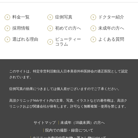
料金一覧
症例写真
ドクター紹介
採用情報
初めての方へ
未成年の方へ
選ばれる理由
ビューティー
よくある質問
コラム
このサイトは、特定非営利活動法人日本美容外科医師会の適正医院として認定
されています。
症例写真の効果につきましては個人差がございますのでご了承ください。
高須クリニックWebサイト内の文章、写真、イラストなどの著作権は、高須ク
リニックおよび関連会社が保有します。許可なく無断複製・使用を禁じます。
サイトマップ
未成年（18歳未満）の方へ
院内での撮影・録音について