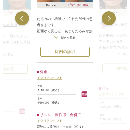
After
Before
（6ヶ月後）
Before
After
（6ヶ月後）
たるみのご相談でこられた60代の患
担当医：高須幹
者さまです。
須幹弥 医師
正面から見ると、あまりたるみが無
顔の中央から頬の
者様で、頬のたるみ、
さそうな輪郭にみえます。
続きを見る
立っていた女性。
どを気にされて来院
横から見ると、まぶたや口元や頬な
の糸を左右で3本ず
どのたるみも気になりますが、首と
症例の詳細
ました。顔の中央
は、それなりに変わ
続き
続きを見る
の境目が無いかんじでたるんでいる
けてのたるみが少
変するような変化を
のが1番気になります。
じわや毛穴の開き
したことが家族や友
以前たるみ治療でレーザー照射をし
症例の
例の詳細
料金
なってきました。
嫌で、なおかつ、効
た既往がありますが、レーザーでは
術後6ヶ月後。顔の
イタリアンリフト
ダウンタイムがあま
あまり効果実感がなかったそうで、
部にかけてのたる
療が良いということ
今回、溶ける糸でリフトアップをす
1本
料金
り、小じわや毛穴
¥110,000（税込）
タリアンリフトとイ
るイタリアンリフトを希望されまし
イタリアンリフト
全院
ト
たなくなってきま
ファインをすること
た。
6本
イタリアンリフトは
1本
¥660,000（税込）
治療後は、頬からフェイスラインに
¥110,000（税込）
くらいでリフトア
、イタリアンリフト
かけて、すっきり引き締まって、頬
全院
りが出てくるのが
リスク・副作用・合併症
るみが程よく上が
6本
の一番高い位置が上方にあがりまし
¥660,000（税込）
タリアンリフトの糸
イタリアンリフト
リフトファインの効
た。
で溶けて自己のコ
麻酔による腫れ・内出血（術後）
出てきました。
ほうれい線が浅く短くなっていま