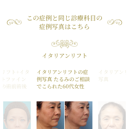
この症例と同じ診療科目の
症例写真はこちら
イタリアンリフト
リフト+イタ
イタリアンリフトの症
イタリアン
フトファイン
例写真 たるみのご相談
写真
真の術前術後
でこられた60代女性