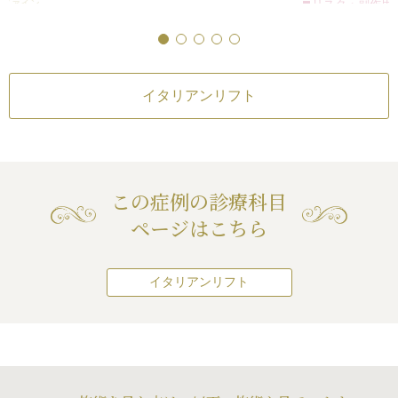
トファイン
リスク・副作用
き換わり、コラー
トとイタリアンリフ
す。
イタリアンリフト
ック状に頬のたる
方を行うことによ
カミ、目
あご裏から耳下にかけて、フェイス
麻酔による腫れ・内
糸が溶けて吸収さ
異なるエイジングケ
ラインがすっきりしました。
残ります。この手
れ、相乗効果が期待
フェイスラインがすっきりしたこと
らい見た目を大幅
で、アゴが細く見えるようになり、
イタリアンリフト
なく、他人に美容
口横のシワも目立たなくなりまし
付かれない程度に
た。
きる治療です。
全院
他人に何か言われ
近、お肌の張りが
この症例の診療科目
化粧品変えたの?」
かサロンに通ってる
ページはこちら
て聞かれるくらい
「美容整形したんで
ばれることはまず
イタリアンリフト
は「他人にばれな
少なく、傷をつけ
作用・合併症
アで、効果の続く
ト
いう患者様が多い
・内出血（術後）
ぴったりの治療だ
トファイン
この治療はイタリ