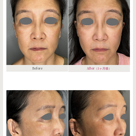
Before
After
（1ヶ月後）