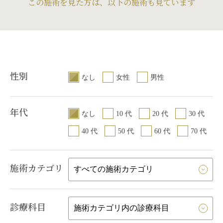
この施術を見た方は、以下の施術も見ています
・内出血（術後）
入れた時点から老
れるので、早い段
より効果がありま
老化が始まる18歳
良いのですが、実
老化を気にするよう
いでする方が多い
性別
と、30~60代でさ
なし
女性
男性
のですが、70代、8
いらっしゃいます
年代
なし
10 代
20 代
30 代
40 代
50 代
60 代
70 代
施術カテゴリ
診療科目