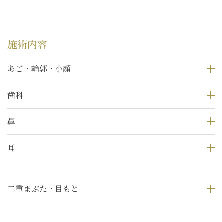
施術内容
あご・輪郭・小顔
歯科
鼻
耳
二重まぶた・目もと