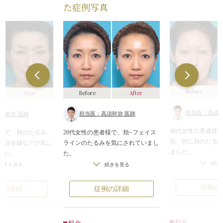
た症例写真
Before
Before
After
After
担当医：高須幹
担当医：高須幹弥 医師
須幹弥 医師
40代女性の患者様
20代女性の患者様で、頬~フェイス
者様で、頬のたるみ、
化、特に頬のたる
ラインのたるみを気にされていまし
、法令線などが気に
ました。
た。
した。
診察させていただ
診察させていただいたところ、年齢
続き
イスリフトなどの切
続きを見る
続きを見る
相応に顔全体がた
相応に顔が老化してたるんでおり、
めたのですが、切り
線が目立ち、フェ
特に頬の締まりがありませんでし
ると困る、変わりす
症例の
症例の詳細
例の詳細
ていました。
た。
に美容整形したこと
患者様は、ダウン
また、エラが横に張っているため、
などの理由で、イタ
ため、腫れない治
頬~フェイスラインのたるみを強調
することになりまし
料金