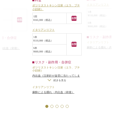
料金
治療がしたいとい
させ、余計に老けてみえる上に、顔
イタリアンリフト
ボツリヌストキシン注射（エラ、プチ
ト
で、イタリアンリ
が大きくみえました。
ずつ計6本入れまし
小顔術）
3本ずつ（計6本）
1本
治療は、イタリアンリフトを左右の
¥110,000（税込）
1回
をリフトアップさ
頬に3本ずつ（計6本）入れ、頬~フ
麻酔の影響で少し浮
全院
全院
¥165,000（税込）
した。
ェイスラインのたるみを引き締め
6本
日でほとんどの腫れ
¥660,000（税込）
局所麻酔下にこめ
て、ボツリヌストキシン注射で横に
ます。
イタリアンリフト
ら、イタリアンリ
張ったエラを縮小することになりま
みが上がり、肌の張
リスク・副作用
1本
作用・合併症
を用いて、頬のた
した。
線が少し目立たなく
¥110,000（税込）
イタリアンリフト
ト
向けてイタリアン
イタリアンリフトで頬のたるみが上
全院
麻酔による腫れ・内
6本
・内出血（術後）
入れ、頬のたるみ
がり、締まりのある顔つきになりま
0ヶ月で組織に吸収さ
¥660,000（税込）
に固定しました。
した。
過程でコラーゲン線
術後は自然な範囲
また、ボツリヌストキシン注射で横
。
リスク・副作用・合併症
るみが上がって、
に張り出したエラの筋肉（咬筋）が
えることにより肌の
ボツリヌストキシン注射（エラ、プチ
なって目立たなく
小顔術）
萎縮し、小顔になり、フェイスライ
生されたコラーゲン
内出血（注射針が血管に当たってしま
イタリアンリフト
ンがよりシャープになりました。
ク状に頬のたるみを
った場合）
/
妊活・妊娠・授乳中の方
続きを見る
トファインなどの
この患者様のように、イタリアンリ
後のたるみを予防し
への施術不可
/
仕上がりのわずかな左
治療希望の患者様
フトなどのたるみを引き締める治療
イタリアンリフト
右差（完璧なシンメトリーは不可）
/
をしていると、時
麻酔による腫れ・内出血（術後）
と、ボツリヌストキシン注射などの
トはエイジングケア
一時的に噛む力が弱く感じる
ったり、不自然に
ボリュームを減らす小顔治療を併用
が、老化予防の効果
はありますか？」
すると、それぞれの治療の相乗効果
なるべく早い内に受
ます。
が出て、よりいっそうの効果が現れ
す。
糸のリフトアップ
ます。