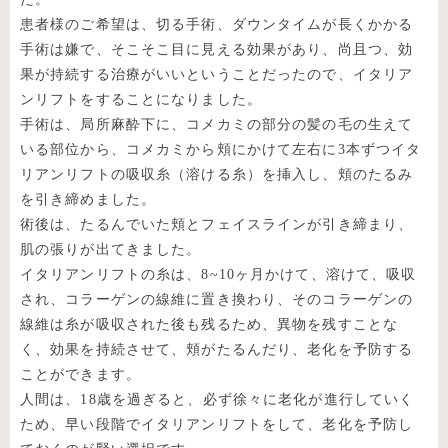
患者様のご希望は、切る手術、ダウンタイムが長くかかる
手術は嫌で、そこそこ目に見える効果があり、尚且つ、効
果が持続する治療がいいということだったので、イタリア
ンリフトをすることになりました。
手術は、局所麻酔下に、コメカミの部分の髪の毛の生えて
いる部位から、コメカミから頬にかけて左右に3本ずつイタ
リアンリフトの吸収糸（溶ける糸）を挿入し、頬のたるみ
を引き締めました。
術後は、たるんでいた頬とフェイスラインが引き締まり、
肌の張りが出てきました。
イタリアンリフトの糸は、8~10ヶ月かけて、溶けて、吸収
され、コラーゲンの線維に置き換わり、そのコラーゲンの
線維は糸が吸収された後も残るため、異物を残すことな
く、効果を持続させて、頬がたるんだり、老化を予防する
ことができます。
人間は、18歳を過ぎると、必ず徐々に老化が進行していく
ため、早い段階でイタリアンリフトをして、老化を予防し