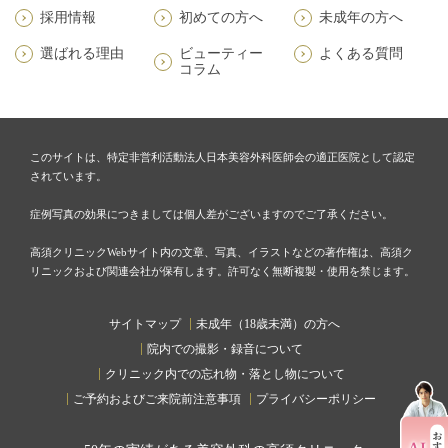
採用情報
初めての方へ
未成年の方へ
選ばれる理由
ビューティー
よくある質問
コラム
このサイトは、特定非営利活動法人日本美容外科医師会の適正医院として認定
されています。
症例写真の効果につきましては個人差がございますのでご了承ください。
高須クリニックWebサイト内の文章、写真、イラストなどの著作権は、高須ク
リニックおよび関連会社が保有します。許可なく無断複製・使用を禁じます。
サイトマップ
未成年（18歳未満）の方へ
院内での撮影・録音について
クリニック内での忘れ物・落とし物について
ご予約およびご来院前注意事項
プライバシーポリシー