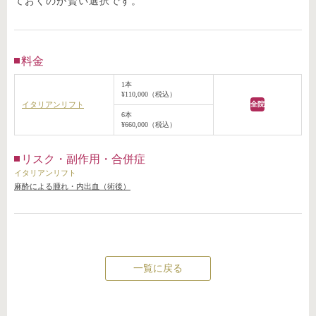
ておくのが賢い選択です。
料金
1本
¥110,000（税込）
イタリアンリフト
全院
6本
¥660,000（税込）
リスク・副作用・合併症
イタリアンリフト
麻酔による腫れ・内出血（術後）
一覧に戻る