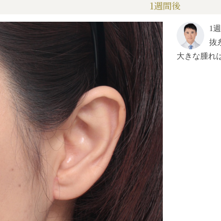
1週間後
1
抜
大きな腫れ