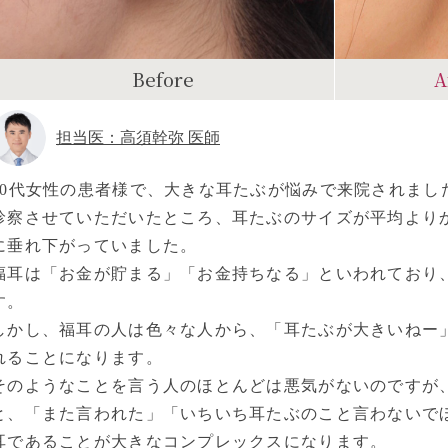
Before
A
担当医：高須幹弥 医師
30代女性の患者様で、大きな耳たぶが悩みで来院されまし
診察させていただいたところ、耳たぶのサイズが平均より
に垂れ下がっていました。
福耳は「お金が貯まる」「お金持ちなる」といわれており
す。
しかし、福耳の人は色々な人から、「耳たぶが大きいねー
れることになります。
そのようなことを言う人のほとんどは悪気がないのですが
と、「また言われた」「いちいち耳たぶのこと言わないで
耳であることが大きなコンプレックスになります。