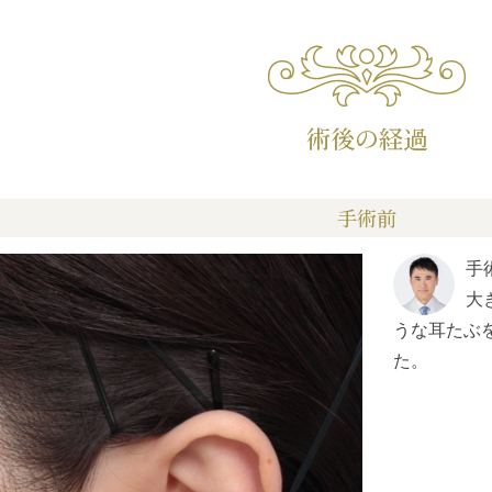
術後の経過
手術前
手
大
うな耳たぶ
た。