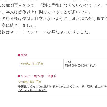
この症例写真をみて、「別に手術しなくていいのでは？」
が、本人は想像以上に悩んでいることが多いです。
この患者様は傷跡が目立たないように、耳たぶの付け根で
丁寧に縫合しました。
術後はスマートでシャープな耳たぶになりました。
料金
片側
その他の耳の手術
¥165,000~550,000（税込）
リスク・副作用・合併症
その他の耳の手術
手術後に処方する抗生剤や痛みどめによるアレルギー症状
/
仕上がり
シンメトリーは不可）