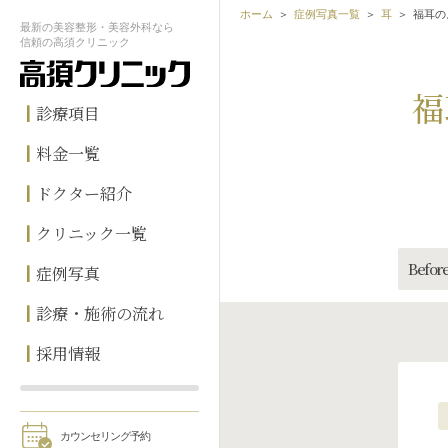
ホーム
症例写真一覧
耳
福耳の
最新の
美容整形・美容外科なら
信頼の
高須クリニック
福
診療項目
料金一覧
ドクター紹介
クリニック一覧
Before
症例写真
診療・施術の流れ
採用情報
カウンセリング予約