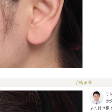
手術直後
手
余
ぶの付け根