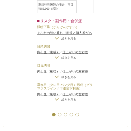
高須幹弥医師の場合 両目
¥385,000（税込）
リスク・副作用・合併症
眼瞼下垂（がんけんかすい）
まぶたの強い腫れ（術後／個人差があ
ります）
/
内出血（術後）
/
仕上がりの
続きを見る
左右差（片目ずつ手術をする場合）
/
目頭切開
不自然な二重（無理に二重の幅を広げ
内出血（術後）
/
仕上がりの左右差
た場合）
/
仕上がりのわずかな左右差
（片目ずつ手術をする場合）
/
仕上が
続きを見る
（完璧なシンメトリーは不可）
/
仕上
りのわずかな左右差（完璧なシンメト
目尻切開
がりが完璧に自分の理想の形にならな
リーは不可）
/
仕上がりが完璧に自分
内出血（術後）
/
仕上がりの左右差
いことがある
/
二重のラインの癒着が
の理想の形にならないことがある
（片目ずつ手術をする場合）
/
仕上が
続きを見る
とれる可能性
/
手術後の血腫
りのわずかな左右差（完璧なシンメト
垂れ目（タレ目,パンダ目）形成（グラ
リーは不可）
/
仕上がりが完璧に自分
マラスライン／下眼瞼下制術）
の理想の形にならないことがある
/
ア
内出血（術後）
/
仕上がりの左右差
ートメイクが取れる可能性
（片目ずつ手術をする場合）
/
仕上が
続きを見る
りのわずかな左右差（完璧なシンメト
リーは不可）
/
仕上がりが完璧に自分
の理想の形にならないことがある
/
手
術時に下まぶたのまつ毛がカットされ
る
/
ヒアルロン酸がわずかに出る
/
アー