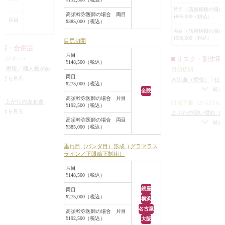
作る目的で、目頭
片目（筋膜移植の場合
高須幹弥医師の場合 両目
¥605,000（税込）
なりました。
合 両目
¥385,000（税込）
眼瞼下垂手術をす
両目（筋膜移植の場合
¥990,000（税込）
内脂肪を切除しま
目尻切開
作用・合併症
皮膚切除、ROOF
片目
リスク・副作用
けんかすい）
せん。
¥148,500（税込）
れ（術後／個人差があ
目頭切開
目頭切開はZ法に準
両目
（術後）
/
仕上がりの
続きを見る
内出血（術後）
/
仕
1.5mmずつ内側に
¥275,000（税込）
つ手術をする場合）
/
（片目ずつ手術をす
続き
全院
法）のようにパン
無理に二重の幅を広げ
りのわずかな左右差
高須幹弥医師の場合 片目
仕上がりの左右差
眼瞼下垂（がんけん
うな丸い目頭では
¥192,500（税込）
りのわずかな左右差
リーは不可）
/
仕上
をする場合）
/
仕上が
続きを見る
まぶたの強い腫れ（
下気味に尖った感
トリーは不可）
/
仕上
の理想の形にならな
高須幹弥医師の場合 両目
右差（完璧なシンメト
ります）
/
内出血（
続き
うにしました。
分の理想の形にならな
¥385,000（税込）
上がりが完璧に自分
左右差（片目ずつ手
術後は、患者様の
重のラインの癒着が
らないことがある
不自然な二重（無理
イラインを引いて
術後の血腫
垂れ目（パンダ目）形成（グラマラス
た場合）
/
仕上がり
ライン／下眼瞼下制術）
ならず、ちゃんと
（完璧なシンメトリ
て、二重だとわか
片目
がりが完璧に自分の
¥148,500（税込）
た。
いことがある
/
二重
とれる可能性
/
手術
銀座
両目
¥275,000（税込）
横浜
名古屋
高須幹弥医師の場合 片目
¥192,500（税込）
大阪