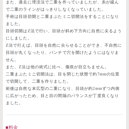
また、過去に埋没法で二重を作っていましたが、糸が緩ん
で二重のラインがはっきりしなくなっていました。
手術は目頭切開と二重まぶたミニ切開法をすることになり
ました。
目頭切開はZ法で行い、目頭が斜め下方向に自然に尖るよう
にしました。
Z法で行えば、目頭を自然に尖らせることができ、不自然に
目頭が丸くなったり、パンチで穴を開けたようにはなりま
せん。
また、Z法は他の術式に比べ、傷痕が目立ちません。
二重まぶたミニ切開法は、目を閉じた状態で約7mmの位置
で切開して、二重を作りました。
術後は自然な末広型の二重になり、目頭が約2mmずつ内側
に広がったため、目と目の間隔のバランスが丁度良くなり
ました。
料金