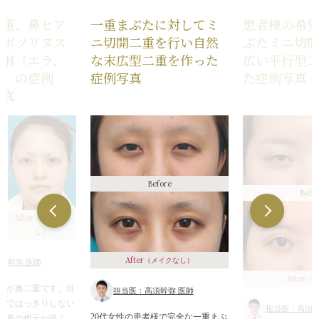
二重、鼻ヒア
一重まぶたに対してミ
患者様の希
、ボツリヌス
ニ切開二重を行い自然
ぶたミニ切
注射（エラ、
な末広型二重を作った
広い平行型
術）の症例
症例写真
た症例写真
写真
Before
Befo
After
（メイクな
し）
After
（メイクなし）
須幹弥 医師
After
（2
左が奥二重です。目
担当医：高須幹弥 医師
うではっきりしない
担当医：高須幹
20代女性の患者様で完全な一重まぶ
。鼻の根元が低く、