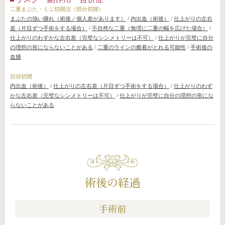
二重まぶた・ミニ切開法（部分切開）
まぶたの強い腫れ（術後／個人差があります）
/
内出血（術後）
/
仕上がりの左右
差（片目ずつ手術をする場合）
/
不自然な二重（無理に二重の幅を広げた場合）
/
仕上がりのわずかな左右差（完璧なシンメトリーは不可）
/
仕上がりが完璧に自分
の理想の形にならないことがある
/
二重のラインの癒着がとれる可能性
/
手術後の
血腫
目頭切開
内出血（術後）
/
仕上がりの左右差（片目ずつ手術をする場合）
/
仕上がりのわず
かな左右差（完璧なシンメトリーは不可）
/
仕上がりが完璧に自分の理想の形にな
らないことがある
術後の経過
手術前