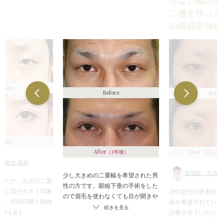
らない幅の
が弱く感じる
二重を作っ
の術前術後
efore
Before
Befo
After
After
After
（1年後）
（目を開
須幹弥 医師
担当医：高須幹
少し大きめの二重幅を希望された男
したが、左右の二重
性の方です。眼瞼下垂の手術をした
らに目が大きく印象
20代女性の患者様
ので眉毛を使わなくても目が開きや
に、目頭切開と眼瞼
術を希望されてい
すくなり、額のシワがなくなってい
続きを見る
て、目の横幅を広
診察させていただ
続きを見る
ます。その他目頭切開、目尻切開、