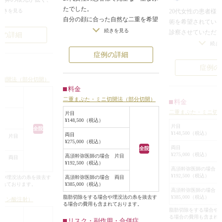
たでした。
きりしません。斜め
20代女性の患者様
続きを見る
自分の顔に合った自然な二重を希望
の根元がくぼんでい
術を希望されてい
されていました。
ります。エラの筋肉
続きを見る
診察させていただ
例の詳細
この方は、まぶたの皮膚がやや厚め
、正面から見ると、
アイプチやアイテ
続き
で、目の開きがそれほど良くないた
く見えます。
めか、弱い二重の
症例の詳細
め、幅の広い二重や平行型二重にす
目はミニ切開二重手
ができていました
症例の
ると眠たそうな厚ぼったい二重にな
の広くない平行型の
しかし、そのライ
ニ切開法（部分切開）
ったり、少し整形っぽさがでるた
。左右の目が均等に
みの浅いラインで
料金
め、狭い末広型の二重を作ることに
るくはっきりとした
称の幅になってい
二重まぶた・ミニ切開法（部分切開）
料金
しました。
た。鼻は低かった鼻
患者様は、「ageh
二重まぶた・ミニ切
目を閉じた状態で7mmの位置で切開
ロン酸を1本弱注入
片目
◯◯◯◯ちゃんの
¥148,500（税込）
し、目を開けた状態で2mmくらい二
ました。斜めから見
型になりたい」と
片目
全院
¥148,500（税込）
重の幅が見えるようにしました。
てて、上品に見えま
両目
り、「埋没法だと
合 片目
¥275,000（税込）
術後は誰が見ても自然で可愛い二重
ツリヌストキシン注
で、切開法でやり
両目
全院
になったと思います。
¥275,000（税込）
小顔術）をして、顔
高須幹弥医師の場合 片目
でした。
合 両目
¥192,500（税込）
普段、派手なギャルメイクをせず、
を小さくしました。
二重まぶたミニ切
高須幹弥医師の場合 
ナチュラルメイクやすっぴんが多い
¥192,500（税込）
るとよく分かると思
法、小切開法）に
合や埋没法の糸を抜去す
高須幹弥医師の場合 両目
まれております。
¥385,000（税込）
人は、このような狭い末広型二重を
さくなると、顔の表
る二重のラインに沿
高須幹弥医師の場合 
ご提案しています。
った分、相対的に目
¥385,000（税込）
脂肪切除をする場合や埋没法の糸を抜去す
切開し、幅広い平
ルロン酸注射）
る場合の費用も含まれております。
で、ボツリヌストキ
した。
脂肪切除をする場合や
る場合の費用も含まれ
、プチ小顔術）をす
眼窩内脂肪は適量
リスク・副作用・合併症