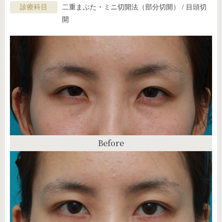
診療科目
二重まぶた・ミニ切開法（部分切開） / 目頭切
開
Before