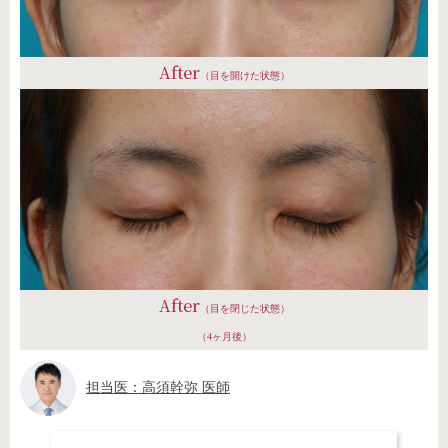
After
（目を開けた状態）
After
（目を閉じた状態）
（4ヶ月後）
担当医：高須幹弥 医師