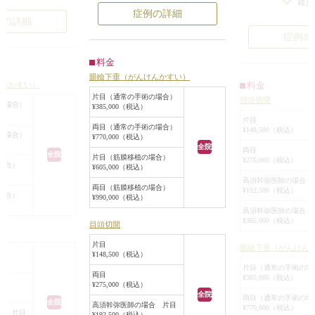
大きく開けられるよ
側にわずかに幅が
続き
垂れ目形成により少し目を大きく見
症例の詳細
重でした。
例の詳細
せています。
た目もとが、手術に
また、目の横幅が
症例の
し、黒目も強調され
古襞があり、目と
メイクもバッチリき
した。
料金
ました。黒目も引き
患者様は、「アイ
眼瞼下垂（がんけんかすい）
料金
けんかすい）
した目もとに。
奥二重のようにな
片目（通常の手術の場合）
目頭切開
重の幅が見えるく
の場合）
¥385,000（税込）
にしたい」という
片目
両目（通常の手術の場合）
¥148,500（税込）
この患者様のまぶ
の場合）
¥770,000（税込）
全院
ラインを引いても
両目
全院
片目（筋膜移植の場合）
¥275,000（税込）
らないくらいの幅
場合）
¥605,000（税込）
二重のラインの下
高須幹弥医師の場合 
両目（筋膜移植の場合）
¥192,500（税込）
え際に被さり、そ
場合）
¥990,000（税込）
割合が少なくなっ
高須幹弥医師の場合 
¥385,000（税込）
そのため、二重ま
目頭切開
じて幅広の平行型
片目
眼瞼下垂（がんけん
に眼瞼下垂手術を
¥148,500（税込）
の挙筋腱膜の前転
片目（通常の手術の場
両目
¥385,000（税込）
ました。
¥275,000（税込）
全院
また、目を内側に
両目（通常の手術の場
全院
高須幹弥医師の場合 片目
¥770,000（税込）
広げるためと、綺
合 片目
¥192,500（税込）