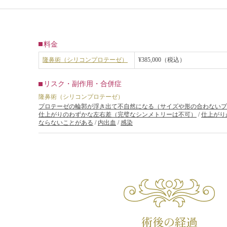
料金
隆鼻術（シリコンプロテーゼ）
¥385,000（税込）
リスク・副作用・合併症
隆鼻術（シリコンプロテーゼ）
プロテーゼの輪郭が浮き出て不自然になる（サイズや形の合わないプ
仕上がりのわずかな左右差（完璧なシンメトリーは不可）
/
仕上がり
ならないことがある
/
内出血
/
感染
術後の経過