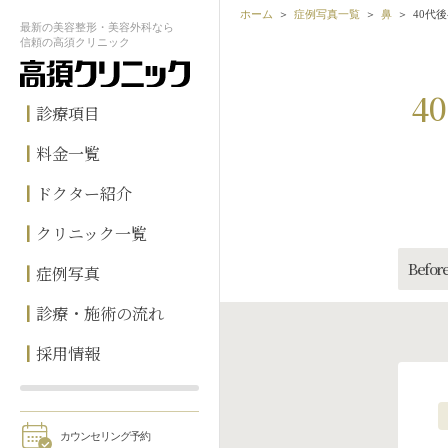
ホーム
症例写真一覧
鼻
40代
最新の
美容整形・美容外科なら
信頼の
高須クリニック
4
診療項目
料金一覧
ドクター紹介
クリニック一覧
Before
症例写真
診療・施術の流れ
採用情報
カウンセリング予約