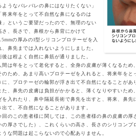
るようなバレバレの鼻にはなりたくない」
「将来年をとって不自然な鼻になるのは
嫌」というご要望だったので、無理のない
高さ、長さで、鼻根から鼻背にかけて
3.5mmの厚みのI型シリコンプロテーゼを入
れ、鼻先までは入れないようにしました。
術後は程よく自然に鼻筋が通りました。
人間は年をとって老化すると、全身の皮膚が薄くなるため
そのため、あまり高いプロテーゼを入れると、将来年をと
きに、プロテーゼの輪郭が浮き出て不自然になることがあ
また、鼻先の皮膚は負担がかかると、薄くなりやすいため
ゼを入れたり、鼻中隔延長術で鼻先を出すと、将来、鼻先
き出て、不自然になることがあります。
今回のこの患者様に関しては、この患者様の鼻の皮膚の厚
いの厚さでした）、これくらいの高さ、長さのシリコンプ
ような問題は起こらないので心配ありません。