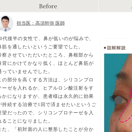
Before
担当医：高須幹弥 医師
40代後半の女性で、鼻が低いのが悩みで、
鼻筋を通したいというご要望でした。
診察させていただいたところ、鼻根部から
鼻背にかけてかなり低く、ほとんど鼻筋が
通っていませんでした。
この部分を高くする方法は、シリコンプロ
テーゼを入れるか、ヒアルロン酸注射をす
るかになりますが、患者様は永久的に効果
が持続する治療で1回で済ませたいというご
要望だったので、シリコンプロテーゼを入
れることになりました。
また、「初対面の人に整形したことが分か