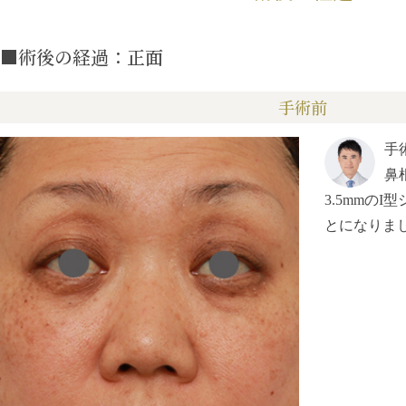
■術後の経過：正面
手術前
手
鼻
3.5mmの
とになりま