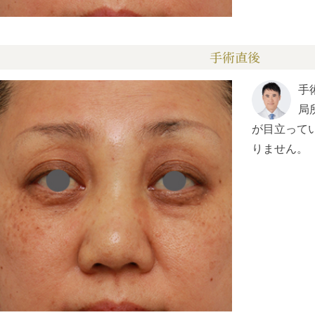
手術直後
手
局
が目立って
りません。