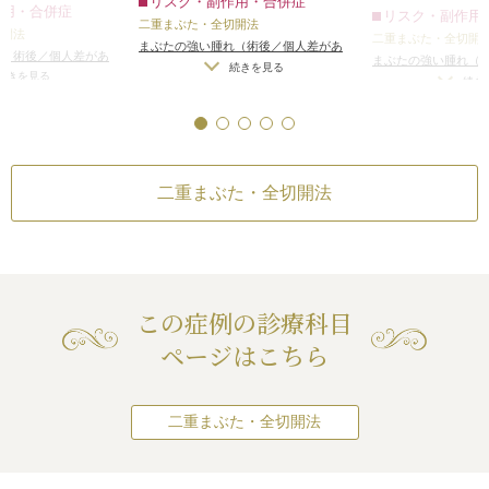
リスク・副作用・合併症
手術する場合、カ
作用・合併症
リスク・副作用
二重まぶた・全切開法
左側のほうが蒙古襞
とを参考に手術す
切開法
二重まぶた・全切開
まぶたの強い腫れ（術後／個人差があ
め、右側より左側の
大きな左右差を生
れ（術後／個人差があ
まぶたの強い腫れ（
ります）
/
内出血（術後）
/
仕上がりの
続きを見る
二重の幅が狭くなっ
せん。
（術後）
/
仕上がりの
続きを見る
ります）
/
内出血（
続き
左右差（片目ずつ手術をする場合）
/
つ手術をする場合）
/
手術をするサイド
左右差（片目ずつ手
不自然な二重（無理に二重の幅を広げ
頭側の二重の幅の左
無理に二重の幅を広げ
二度手間になるた
不自然な二重（無理
た場合）
/
仕上がりのわずかな左右差
りのわずかな左右差
場合は、左側のみZ
た場合）
/
仕上がり
同時に手術させて
（完璧なシンメトリーは不可）
/
仕上
トリーは不可）
/
仕上
頭切開をする必要が
（完璧なシンメトリ
りがたいのですが
がりが完璧に自分の理想の形にならな
分の理想の形にならな
がりが完璧に自分の
があれば、このよ
二重まぶた・全切開法
いことがある
/
二重のラインの癒着が
重のラインの癒着が
いことがある
/
二重
側から目尻側まで同
とれる可能性
/
手術後の血腫
術をさせていただ
術後の血腫
とれる可能性
/
手術
重にする場合は、大
1回目と2回目の手
切開を行い、内側の
は、私の場合は、1
フトを追加で行う必
どれだけ間隔が開
、それをするとかな
せん。
この症例の診療科目
、不自然になるの
しかし、片目ずつ
ページはこちら
のままにしたほうが
きな左右差はでな
、似合っていると思
の目というのは、
左右差はあるし、
ときと夜ではむく
二重まぶた・全切開法
くぼみや腫れ方に
や1~2kgの体重の
の形は変わってく