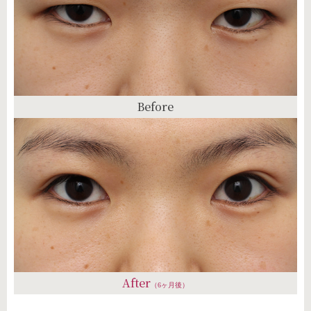
Before
After
（6ヶ月後）