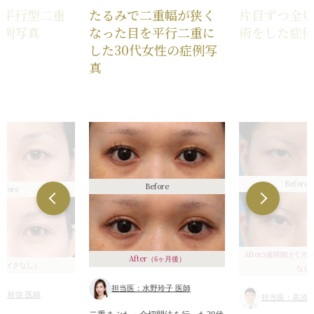
で平行型二重
たるみで二重幅が狭く
片目ずつ全
症例写真
なった目を平行二重に
術をした症
した30代女性の症例写
真
Before
Before
efore
After
3週間開けて片
After
（6ヶ月後）
メイクなし）
なし
担当医：水野玲子 医師
須幹弥 医師
担当医：高須幹