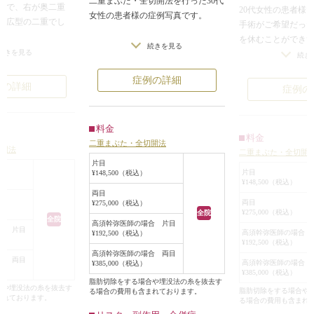
二重まぶた・全切開法を行った30代
者様で、右が奥二重
20代女性の患者様
女性の患者様の症例写真です。
末広型の二重でし
手術がご希望だっ
を休むことができ
元々二重の方です。たるみによって
続きを見る
希望されていたの
続きを見る
がとれないため、
続き
二重幅が狭くなってきていました。
二重の幅を広げるこ
ることになりまし
幅を広げたい、よりしっかりとした
症例の詳細
この場合、まず片
例の詳細
症例の
平行二重にしたいとのご希望でし
で10mmの位置で切
帯をして出勤して
た。
りました。
引いたらもう片方
それほどなかったの
帯をして出勤しま
料金
二重まぶた・全切開法で施術し、幅
料金
やROOFは切除しま
そうすれば、1日も
二重まぶた・全切開法
のある平行二重になりました。
切開法
二重まぶた・全切開
手術を受けること
片目
ていなかったので、
私の場合、最初に
片目
¥148,500（税込）
二重まぶた・全切開法は、上まぶた
¥148,500（税込）
んでした。
は、カルテにどう
の皮膚を切開し、組織を縫合するこ
両目
状態で約2.5mmの
か詳しく書いてお
両目
¥275,000（税込）
とで安定した二重瞼を形成する施術
ました。
¥275,000（税込）
全院
全切開二重手術だ
全院
です。
高須幹弥医師の場合 片目
みが少ない方だった
合 片目
ている状態で何mm
高須幹弥医師の場合 
¥192,500（税込）
の平行型二重にして
¥192,500（税込）
したか、どこからど
高須幹弥医師の場合 両目
自然さはありませ
開したか、どれだ
合 両目
高須幹弥医師の場合 
¥385,000（税込）
¥385,000（税込）
を切除したか、平
脂肪切除をする場合や埋没法の糸を抜去す
るので、目尻側より
合や埋没法の糸を抜去す
なのかということ
脂肪切除をする場合や
る場合の費用も含まれております。
まれております。
が二重の幅が狭くな
る場合の費用も含まれ
そうすれば、後日