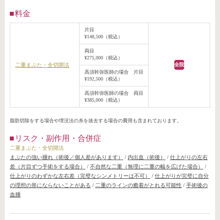
料金
片目
¥148,500（税込）
両目
¥275,000（税込）
二重まぶた・全切開法
全院
高須幹弥医師の場合 片目
¥192,500（税込）
高須幹弥医師の場合 両目
¥385,000（税込）
脂肪切除をする場合や埋没法の糸を抜去する場合の費用も含まれております。
リスク・副作用・合併症
二重まぶた・全切開法
まぶたの強い腫れ（術後／個人差があります）
/
内出血（術後）
/
仕上がりの左右
差（片目ずつ手術をする場合）
/
不自然な二重（無理に二重の幅を広げた場合）
/
仕上がりのわずかな左右差（完璧なシンメトリーは不可）
/
仕上がりが完璧に自分
の理想の形にならないことがある
/
二重のラインの癒着がとれる可能性
/
手術後の
血腫