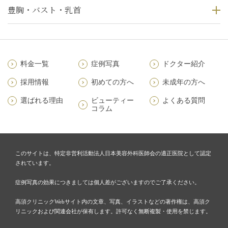
豊胸・バスト・乳首
料金一覧
症例写真
ドクター紹介
採用情報
初めての方へ
未成年の方へ
選ばれる理由
ビューティー
よくある質問
コラム
このサイトは、特定非営利活動法人日本美容外科医師会の適正医院として認定
されています。
症例写真の効果につきましては個人差がございますのでご了承ください。
高須クリニックWebサイト内の文章、写真、イラストなどの著作権は、高須ク
リニックおよび関連会社が保有します。許可なく無断複製・使用を禁じます。