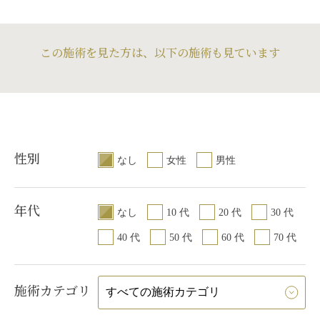
のコンディション
目ずつ手術をする
術すれば生じなか
この施術を見た方は、以下の施術も見ています
左右差が生じる可
りません。
ほとんどの方（100
の方）は、そのよ
は全く気にならな
な限り左右対称に
はり、左右同時に
性別
なし
女性
男性
検討ください。
年代
なし
10 代
20 代
30 代
40 代
50 代
60 代
70 代
施術カテゴリ