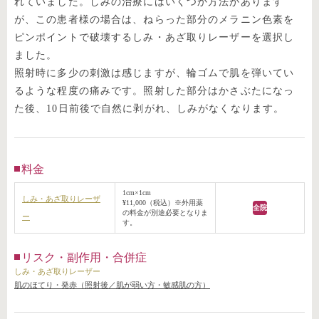
れていました。しみの治療にはいくつか方法があります
が、この患者様の場合は、ねらった部分のメラニン色素を
ピンポイントで破壊するしみ・あざ取りレーザーを選択し
ました。
照射時に多少の刺激は感じますが、輪ゴムで肌を弾いてい
るような程度の痛みです。照射した部分はかさぶたになっ
た後、10日前後で自然に剥がれ、しみがなくなります。
料金
1cm×1cm
しみ・あざ取りレーザ
¥11,000（税込）※外用薬
全院
の料金が別途必要となりま
ー
す。
リスク・副作用・合併症
しみ・あざ取りレーザー
肌のほてり・発赤（照射後／肌が弱い方・敏感肌の方）