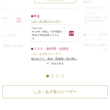
料金
このタイプのシミには、シミ取り専
その結果、胸元に
です。しみ・あざ取
しみ・あざ取りレー
用のしみ・あざ取りレーザーが効果
レーザー
ミがわかりにくく
除去したい色素の状
があります。
かります。
1cm×1cm
整することができ、
料金
レーザー照射後、シミのあったとこ
¥11,000（税込）※外
）※外用薬の
織にダメージを与え
全院
料金が別途必要となり
しみ・あざ取りレーザー
なりま
ろはすっかりきれいになりました。
す。
みやあざを確実に取
レーザーでシミがきれいになった後
1cm×1cm
きます。照射した部
¥11,000（税込）※外用薬の
はケアが大事です。
全院
リスク・副作用
料金が別途必要となりま
なった後、10日前後
作用・合併症
シミというのは、皮膚の老化現象に
す。
しみ・あざ取りレー
、最終的には写真の
レーザー
よってできるものなので、せっかく
肌のほてり・発赤（
肌になります。
赤（照射後／肌が弱い
レーザーできれいになっても、毎日
リスク・副作用・合併症
方・敏感肌の方）
続き
）
紫外線を浴びていたら、またシミが
しみ・あざ取りレーザー
できてしまいます。
肌のほてり・発赤（照射後／肌が弱い
方・敏感肌の方）
続きを見る
特にこのシミのような頬骨の上の出
っ張っているところは紫外線が当た
りやすいので注意が必要です。
しみ・あざ取りレーザー