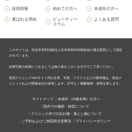
採用情報
初めての方へ
未成年の方へ
選ばれる理由
ビューティー
よくある質問
コラム
このサイトは、特定非営利活動法人日本美容外科医師会の適正医院として認定
されています。
症例写真の効果につきましては個人差がございますのでご了承ください。
高須クリニックWebサイト内の文章、写真、イラストなどの著作権は、高須ク
リニックおよび関連会社が保有します。許可なく無断複製・使用を禁じます。
サイトマップ
未成年（18歳未満）の方へ
院内での撮影・録音について
クリニック内での忘れ物・落とし物について
ご予約およびご来院前注意事項
プライバシーポリシー