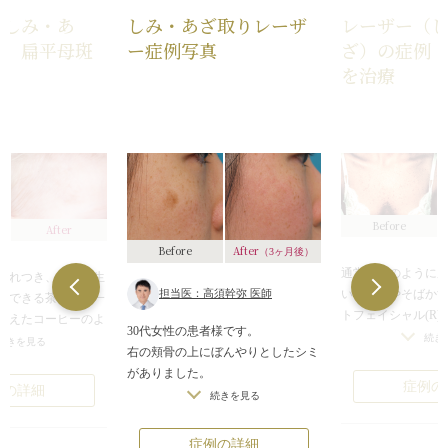
（しみ・あ
しみ・あざ取りレーザ
レーザー（
例 扁平母斑
ー症例写真
ざ）の症例
を治療
Before
After
After
Before
（3ヶ月後）
通常、このように
まれつき、または生
担当医：高須幹弥 医師
いるしみやそばかす
にできる茶アザの一
トフェイシャル(R
加えたコーヒーのよ
30代女性の患者様です。
ですが、この患者
続き
ることからカフェオ
続きを見る
右の頬骨の上にぼんやりとしたシミ
複雑に絡み合い、
こともあります。扁
がありました。
色合いがまちまち
にあっても支障のな
症例の
例の詳細
このシミは老人性色素斑というシミ
続きを見る
み・あざ取りレー
目立つ位置にあると
で、肝斑などの特殊なシミとは違
除去していく方法
も多いです。
い、いわゆる普通のシミです。
た。
症例の詳細
にはしみ・あざ取り