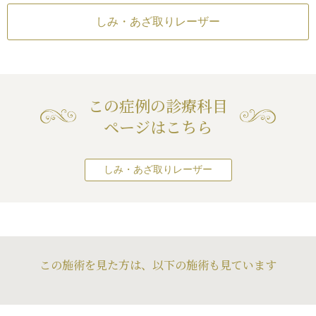
シミ）
、他の部位に新たな
しみ・あざ取りレーザー
ともあるので、今後
全院
しっかりしようと思
レーザー
）※外用薬の
全院
この症例の診療科目
なりま
ページはこちら
作用・合併症
取り残しが生じてしま
しみ・あざ取りレーザー
が肥厚性瘢痕やケロ
続きを見る
性
/
窪みが残る可能性
シミ）
素沈着
レーザー
赤（照射後／肌が弱い
この施術を見た方は、以下の施術も見ています
）