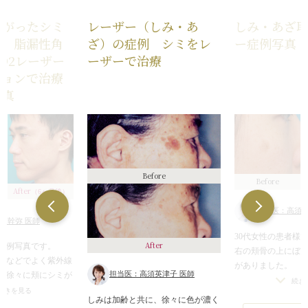
上がったシミ
レーザー（しみ・あ
しみ・あざ
ラ、脂漏性角
ざ）の症例 シミをレ
ー症例写真
O2レーザー
ーザーで治療
ジョンで治療
写真
Before
Before
After
（6ヶ月後）
担当医：高須幹
須幹弥 医師
30代女性の患者様
After
症例写真です。
右の頬骨の上にぼ
フなどでよく紫外線
がありました。
担当医：高須英津子 医師
、徐々に頬にシミが
このシミは老人性
続き
した。
続きを見る
で、肝斑などの特
しみは加齢と共に、徐々に色が濃く
ミだったのですが、