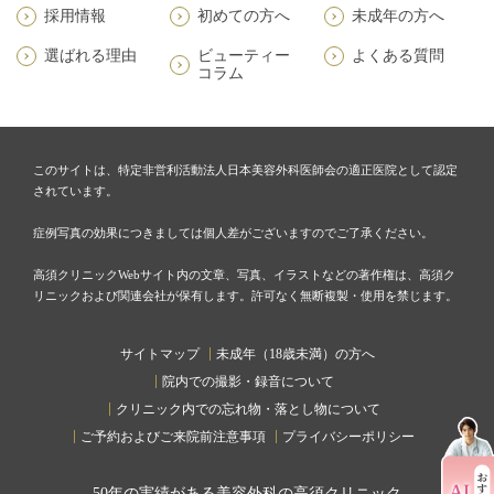
採用情報
初めての方へ
未成年の方へ
選ばれる理由
ビューティー
よくある質問
コラム
このサイトは、特定非営利活動法人日本美容外科医師会の適正医院として認定
されています。
症例写真の効果につきましては個人差がございますのでご了承ください。
高須クリニックWebサイト内の文章、写真、イラストなどの著作権は、高須ク
リニックおよび関連会社が保有します。許可なく無断複製・使用を禁じます。
サイトマップ
未成年（18歳未満）の方へ
院内での撮影・録音について
クリニック内での忘れ物・落とし物について
ご予約およびご来院前注意事項
プライバシーポリシー
50
年の実績がある美容外科の高須クリニック