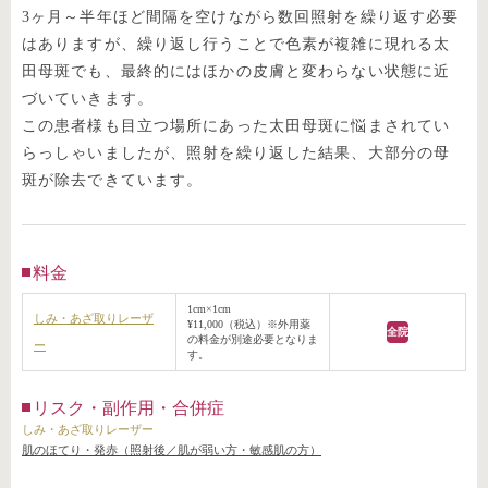
3ヶ月～半年ほど間隔を空けながら数回照射を繰り返す必要
はありますが、繰り返し行うことで色素が複雑に現れる太
田母斑でも、最終的にはほかの皮膚と変わらない状態に近
づいていきます。
この患者様も目立つ場所にあった太田母斑に悩まされてい
らっしゃいましたが、照射を繰り返した結果、大部分の母
斑が除去できています。
料金
1cm×1cm
しみ・あざ取りレーザ
¥11,000（税込）※外用薬
全院
の料金が別途必要となりま
ー
す。
リスク・副作用・合併症
しみ・あざ取りレーザー
肌のほてり・発赤（照射後／肌が弱い方・敏感肌の方）