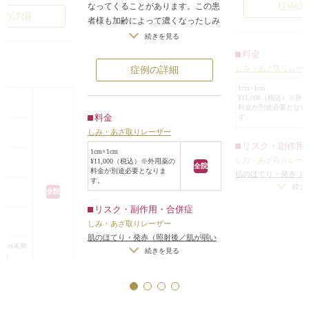
い、いわゆる普通
症例の
なってくることがあります。この患
がって大きくなって
このタイプのシミ
例の詳細
者様も加齢によって濃くなったしみ
用のしみ・あざ取
に悩まされていました。しみの治療
続きを見る
常のしみ・あざ取り
があります。
にはいくつか方法がありますが、こ
料金
できるのですが、こ
レーザー照射後、
の患者様の場合は、ねらった部分の
がったシミは、通常
しみ・あざ取りレー
症例の詳細
ろはすっかりきれ
メラニン色素をピンポイントで破壊
ザーでは効果はあり
レーザーでシミが
1cm×1cm
するしみ・あざ取りレーザーを選択
¥11,000（税込）※外
満
はケアが大事です
しました。
料金が別途必要となり
税込）
麻酔の注射をし、
シミというのは、
料金
す。
照射時に多少の刺激は感じますが、
で削る（アブレージョ
よってできるもの
しみ・あざ取りレーザー
輪ゴムで肌を弾いているような程度
ます。
レーザーできれい
リスク・副作用
の痛みです。照射した部分はかさぶ
1cm×1cm
自分の顔を自分では
紫外線を浴びてい
しみ・あざ取りレー
¥11,000（税込）※外用薬の
たになった後、10日前後で自然に剥
全院
高須英津子先生にや
料金が別途必要となりま
できてしまいます
肌のほてり・発赤（
がれ、しみがなくなります。
す。
た。
方・敏感肌の方）
続き
特にこのシミのよ
全院
リームを塗ってから
っ張っているとこ
リスク・副作用・合併症
注射をするため、そ
りやすいので注意
しみ・あざ取りレーザー
税込）
ませんでした。
肌のほてり・発赤（照射後／肌が弱い
くらいで終わりまし
2mm未満
方・敏感肌の方）
続きを見る
（税込）
はほとんど赤みが引
×1cm
ました。
たが、紫外線に当た