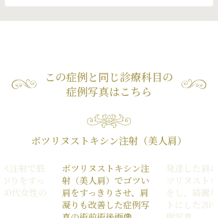
この症例と同じ診療科目の
症例写真はこちら
ボツリヌストキシン注射（美人肩）
クス注射で筋
ボツリヌストキシン注
発達した肩
上がりをすっ
射（美人肩）でゴツい
ツリヌスト
30代女性の
肩をすっきりさせ、肩
をし、綺麗
凝りも改善した症例写
トにした20
真の術前術後画像
例写真