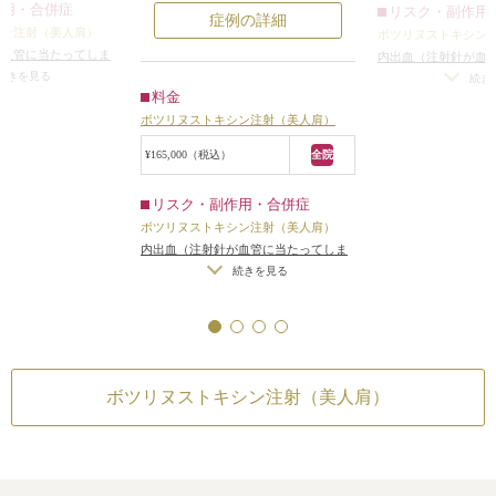
、なで肩が改善し、
した。
作用・合併症
僧帽筋の発達して盛り上がっている
リスク・副作用
症例の詳細
シルエットになりま
治療は、注射部位
シン注射（美人肩）
部分にボツリヌストキシン注射を
ボツリヌストキシン
ームを塗ったあと
が血管に当たってしま
し、すっきりさせることになりまし
内出血（注射針が血
発達して厚みのあ
・妊娠・授乳中の方
続きを見る
った場合）
/
妊活・
続き
た。
料金
細かくボツリヌス
への施術不可
合わせて、肩凝りのトリガーポイン
ボツリヌストキシン注射（美人肩）
ました。
トになっている部位にもボツリヌス
注射後1ヶ月半の時
トキシン注射をしました。
¥165,000（税込）
全院
ていた筋肉は程よ
注射後1週間くらいで、徐々に肩凝
こして小さくなり
りが楽になり、1ヶ月後にはゴツく
リスク・副作用・合併症
エットラインにな
ていかつい感じだったなで肩が、女
ボツリヌストキシン注射（美人肩）
性らしいすっきりした肩になりまし
内出血（注射針が血管に当たってしま
た。
った場合）
/
妊活・妊娠・授乳中の方
続きを見る
への施術不可
ボツリヌストキシン注射（美人肩）