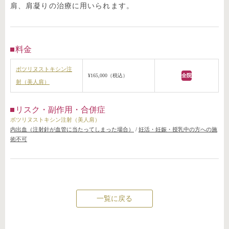
肩、肩凝りの治療に用いられます。
料金
ボツリヌストキシン注
¥165,000（税込）
全院
射（美人肩）
リスク・副作用・合併症
ボツリヌストキシン注射（美人肩）
内出血（注射針が血管に当たってしまった場合）
/
妊活・妊娠・授乳中の方への施
術不可
一覧に戻る