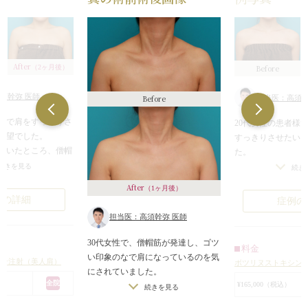
After
A
Before
（2ヶ月後）
須幹弥 医師
Before
担当医：高須幹
者様で肩をすっきりさ
20代女性の患者様
要望でした。
すっきりさせたい
だいたところ、僧帽
た。
上がっていることに
診察させていただ
続きを見る
続き
肩で、厳つさがあり
筋の上部がやや発
After
（1ヶ月後）
がっていました。
例の詳細
症例の
達している部位にボ
そのことにより、
担当医：高須幹弥 医師
し、すっきりさせる
としては、ややイ
た。
いった印象を与え
30代女性で、僧帽筋が発達し、ゴツ
料金
皮膚に麻酔クリーム
ました。
い印象のなで肩になっているのを気
シン注射（美人肩）
ボツリヌストキシン
細注射針で注射しま
そのため、美人肩
にされていました。
ン注射を行い、僧
全院
¥165,000（税込）
また、慢性的な肩凝りにも悩まされ
続きを見る
り上がっていた部位
させ、すっきりさ
ていました。