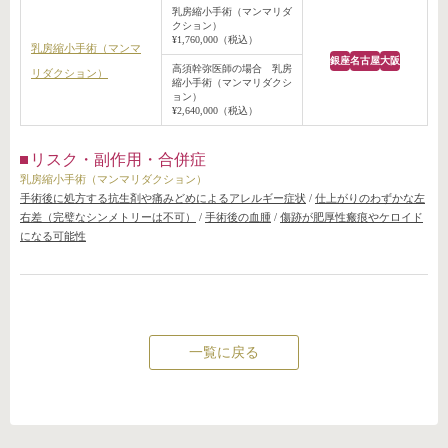
乳房縮小手術（マンマリダ
クション）
¥1,760,000（税込）
乳房縮小手術（マンマ
銀座
名古屋
大阪
高須幹弥医師の場合 乳房
リダクション）
縮小手術（マンマリダクシ
ョン）
¥2,640,000（税込）
リスク・副作用・合併症
乳房縮小手術（マンマリダクション）
手術後に処方する抗生剤や痛みどめによるアレルギー症状
/
仕上がりのわずかな左
右差（完璧なシンメトリーは不可）
/
手術後の血腫
/
傷跡が肥厚性瘢痕やケロイド
になる可能性
一覧に戻る