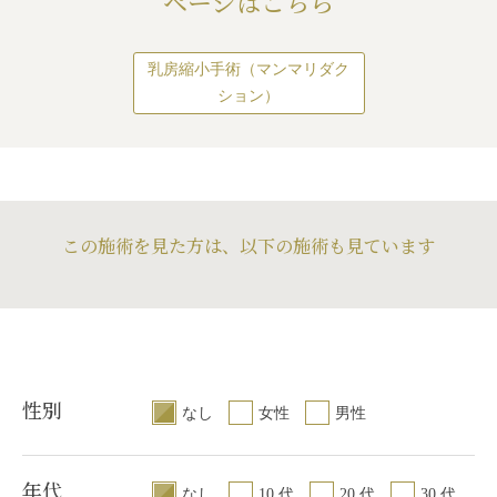
ページはこちら
くなって、平均的な大きさになりま
した。
乳房縮小手術（マンマリダク
ション）
この施術を見た方は、以下の施術も見ています
性別
なし
女性
男性
年代
なし
10 代
20 代
30 代