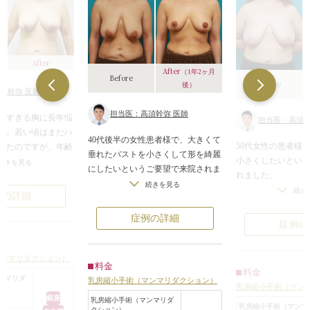
After
After
（1年2ヶ月
A
Before
Before
後）
須幹弥 医師
担当医：高須幹弥 医師
大きすぎる胸に長年悩
担当医：高須幹
た。若い頃はまだハ
40代後半の女性患者様で、大きくて
50代女性の患者様
ったのですが、年齢
垂れたバストを小さくして形を綺麗
小さくしたいとい
きてさらに悩みは深
続きを見る
にしたいというご要望で来院されま
れました。
や温泉に行けるよ
した。
続きを見る
診察させていただ
の改善にもなれば
続き
例の詳細
元々若いときから大きいバストだっ
さはIカップあり、
術（マンマリダクシ
たそうですが、妊娠、出産、授乳を
症例の詳細
ため、非常に肩が
決断をされました。
症例の
繰り返したことと、加齢によって垂
した。
さ過ぎない、適度な
れ下がってしまったとのことでし
また、バストが非
乳輪の形も同時に美
た。
マンマリダクション）
め、バストの下の
。胸が軽くなったこ
料金
診察させていただいたところ、ブラ
料金
悩みでした。
なり、洋服も自由に
ンマリダ
乳房縮小手術（マンマリダクション）
ジャーのサイズでいうと、Gカップ
乳房縮小手術（マン
乳房縮小手術（マ
これで、胸を張って
）
銀座
くらいのボリュームがあり、乳輪も
乳房縮小手術（マンマリダ
ン）でバストのボ
ますね。
乳房縮小手術（マンマ
クション）