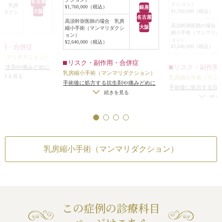
名古屋
大きく広がって、バスト全体が垂れ
クション）
合 乳房
¥1,760,000（税込）
し、形を綺麗に整
マンマリダクショ
銀座
大阪
¥1,760,000（税込）
リダクシ
下がっていました。
名古屋
した。
などをある程度温存
高須幹弥医師の場合 乳房
患者様は、「Dカップくらいの大き
高須幹弥医師の場合 
）
大阪
かなりのサイズダ
能です。これから出
縮小手術（マンマリダクシ
縮小手術（マンマリダ
さにして、垂れているバストをバス
ョン）
り、侵襲が大きくな
方にも受けていただ
ョン）
¥2,640,000（税込）
トアップし、できれば乳輪も小さく
作用・合併症
¥2,640,000（税込）
空けて、片方ずつ
したい」というご要望でしたので、
マンマリダクション）
手術で行うことに
リスク・副作用・合併症
乳房縮小手術（マンマリダクショ
リスク・副作用
る抗生剤や痛みどめに
手術は、片側につき、
乳房縮小手術（マンマリダクション）
ン）をすることになりました。
症状
/
仕上がりのわず
続きを見る
乳房縮小手術（マン
引を行い、余分な
手術後に処方する抗生剤や痛みどめに
璧なシンメトリーは不
全身麻酔下に両側同時に行うことに
手術後に処方する抗
縫合しました。
よるアレルギー症状
/
仕上がりのわず
続きを見る
腫
/
傷跡が肥厚性瘢痕
なりました。
よるアレルギー症状
続き
術後は、Iカップだ
かな左右差（完璧なシンメトリーは不
る可能性
かな左右差（完璧な
逆T字法に準じていかり型に余分な
可）
/
手術後の血腫
/
傷跡が肥厚性瘢痕
ズがDカップになり
可）
/
手術後の血腫
/
皮膚を切除し、脂肪吸引と乳腺切除
やケロイドになる可能性
肩凝りが楽になっ
やケロイドになる可
で、片側につき約300gのボリューム
た。
を除去しました。
また、大きく垂れ
乳房縮小手術（マンマリダクション）
乳輪周囲の余分な皮膚も切除し、乳
がり、形が綺麗に
輪の直径が約4cmになるように縫縮
トの下の皮膚が被
しました。
ました。
術後は、Dカップ程度の程よい大き
さのバストになり、垂れていたのも
だいぶ改善され、形の良いバストに
この症例の診療科目
なりました。
また、大きかった乳輪も一回り小さ