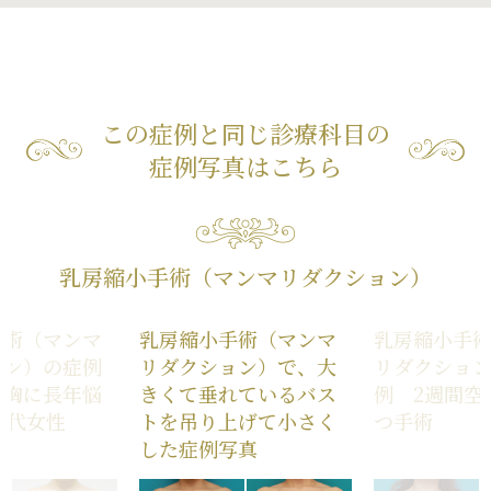
この症例と同じ診療科目の
症例写真はこちら
乳房縮小手術（マンマリダクション）
手術（マンマ
乳房縮小手術（マンマ
乳房縮小手
ョン）の症例
リダクション）で、大
リダクショ
る胸に長年悩
きくて垂れているバス
例 2週間空
0代女性
トを吊り上げて小さく
つ手術
した症例写真