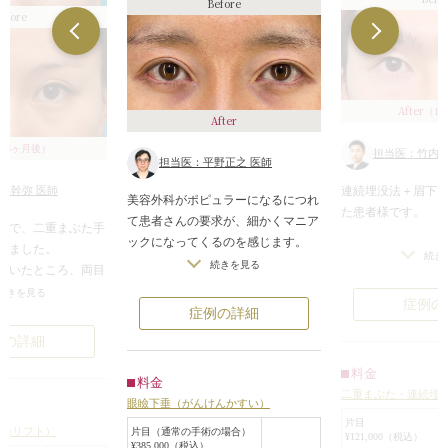
Before
efore
After
（1
After
（6ヶ月後）
担当医：竹内一
担当医：平野正之 医師
連続埋没法＋眉下
須幹弥 医師
美容外科がポピュラーになるにつれ
た患者様です。
て患者さんの要求が、細かくマニア
者様で、二重まぶた手
ックになってくるのを感じます。
れました。
重い一重まぶたの
続き
このようなご要望をいただくことが
続きを見る
だいたところ、両目
た、20代の患者様
多くありました。
ンはあるのですが、
続きを見る
眉下切開で分厚い
症例の
っきりせず、目尻側
症例の詳細
続埋没法で奥二重
①睫毛のキワを見せてほしい
なって途切れている
例の詳細
②ハム目にならないようにしてほし
い
料金
にまぶたの皮膚が被
料金
③目尻側または目頭側もしっかり食
二重まぶた・連続埋
に外側の二重のライ
眼瞼下垂（がんけんかすい）
い込むようにしてほしい
さっているような状
片目
眼瞼リフト）
片目（通常の手術の場合）
¥121,000（税込）
した。
¥385,000（税込）