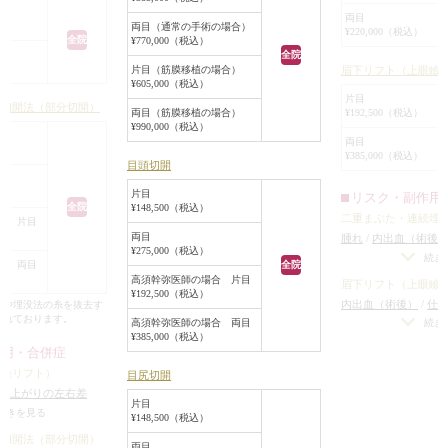
この患者様も、目を丸く見えるよう
のラインをはっきり
両目
にしてほしい、眉毛と目の間を狭く
両目（通常の手術の場合）
幅も今より少し広げ
¥220,000（税込）
全院
¥770,000（税込）
してほしい。自然に目を大きくして
重のラインの上に被
全院
ほしいと言った要望がありました。
眉下リフト（上眼瞼
片目（筋膜移植の場合）
と脂肪のボリューム
¥605,000（税込）
というご希望でし
片目
ニ切開法（部分切開）
対して行った施術は「眼瞼下垂手術
¥192,500（税込）
両目（筋膜移植の場合）
¥990,000（税込）
で目力を上げることで丸い目にする
ぶたミニ切開法で二
両目
＋目頭、目尻切開で横幅を広げる＋
¥385,000（税込）
っきりさせ、眉下リ
目頭切開
眉下切開で目と眉毛の間を近づけ
フト）で、二重のラ
る」です。
片目
リスク・副作用
る皮膚と脂肪を除去
全院
¥148,500（税込）
二重まぶた・連続埋
ました。
合 片目
Before/After写真を見ていただくと分
両目
腫れ
/
内出血（術後
切開法は、元々ある
¥275,000（税込）
かるように、良い変化が出ました。
差（片目ずつ手術を
続き
ほぼ同じ位置で切開
全院
合 両目
がりのわずかな左右
黒目の左右差が整い、目が丸く大き
高須幹弥医師の場合 片目
ンをはっきりさせる
眉下リフト（上眼瞼
¥192,500（税込）
トリーは不可）
/
仕
くなりました。
内出血（術後）
/
仕
。
合や埋没法の糸を抜去す
分の理想の形になら
まれております。
（片目ずつ手術をす
高須幹弥医師の場合 両目
続き
、最大幅約13mmで
二重のラインが弱く
¥385,000（税込）
右目はやや睫毛のかぶりがあるので
りのわずかな左右差
わずかに眼輪筋とそ
作用・合併症
り、幅が狭くなった
今後睫毛上皮膚切除で修正をするか
リーは不可）
/
仕上
も切除しました。
がなくなる可能性
眼瞼リフト）
目尻切開
の理想の形にならな
もしれません。
れほど余分に余って
仕上がりの左右差
片目
かったため、除去し
をする場合）
/
仕上が
続きを見る
¥148,500（税込）
右差（完璧なシンメト
ニ切開法（部分切開）
両目