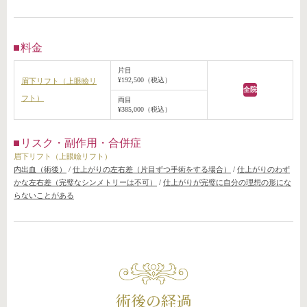
料金
片目
¥192,500（税込）
眉下リフト（上眼瞼リ
全院
フト）
両目
¥385,000（税込）
リスク・副作用・合併症
眉下リフト（上眼瞼リフト）
内出血（術後）
/
仕上がりの左右差（片目ずつ手術をする場合）
/
仕上がりのわず
かな左右差（完璧なシンメトリーは不可）
/
仕上がりが完璧に自分の理想の形にな
らないことがある
術後の経過