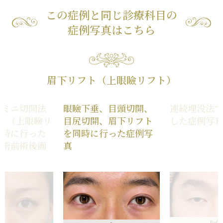
この症例と同じ診療科目の
症例写真はこちら
眉下リフト（上眼瞼リフト）
たミニ切開法
眼瞼下垂、目頭切開、
連続埋没法
ト（上眼瞼リ
目尻切開、眉下リフト
した症例写
同時に行った
を同時に行った症例写
の術前術後画
真
Befo