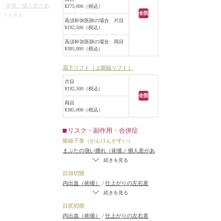
上がりが完璧に自分
ラインがほぼ左右対
れ（術後／個人差があ
¥275,000（税込）
らないことがある
、また、まぶたの被
全院
（術後）
/
仕上がりの
続きを見る
高須幹弥医師の場合 片目
ッキリしてました。
つ手術をする場合）
/
¥192,500（税込）
上に被さる皮膚のた
無理に二重の幅を広げ
高須幹弥医師の場合 両目
りのわずかな左右差
ラインで切除する
¥385,000（税込）
トリーは不可）
/
仕上
はなく薄い皮膚を切
分の理想の形にならな
るため、厚ぼったさ
眉下リフト（上眼瞼リフト）
重のラインの癒着が
す。
術後の血腫
片目
ような患者様に対し
¥192,500（税込）
トを行い、眉毛の下
全院
両目
皮膚の切除をご提案
¥385,000（税込）
ぶた全切開法のとき
リスク・副作用・合併症
ンで余分な皮膚を切
眼瞼下垂（がんけんかすい）
、まぶたの下の方の
まぶたの強い腫れ（術後／個人差があ
することになるた
ります）
/
内出血（術後）
/
仕上がりの
続きを見る
不自然な目になって
左右差（片目ずつ手術をする場合）
/
目頭切開
不自然な二重（無理に二重の幅を広げ
内出血（術後）
/
仕上がりの左右差
た場合）
/
仕上がりのわずかな左右差
（片目ずつ手術をする場合）
/
仕上が
続きを見る
（完璧なシンメトリーは不可）
/
仕上
りのわずかな左右差（完璧なシンメト
目尻切開
がりが完璧に自分の理想の形にならな
リーは不可）
/
仕上がりが完璧に自分
内出血（術後）
/
仕上がりの左右差
いことがある
/
二重のラインの癒着が
の理想の形にならないことがある