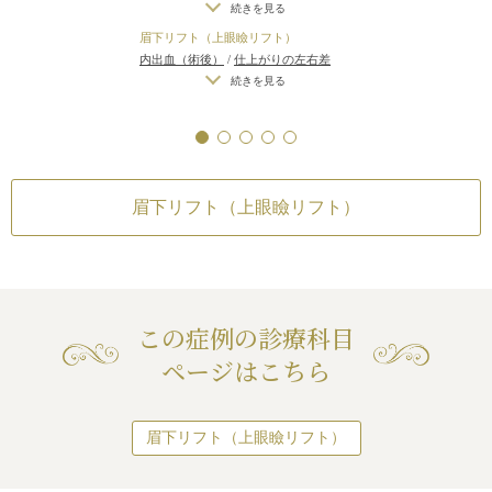
（片目ずつ手術をする場合）
/
仕上が
続きを見る
とれる可能性
/
手術後の血腫
りのわずかな左右差（完璧なシンメト
眉下リフト（上眼瞼リフト）
リーは不可）
/
仕上がりが完璧に自分
内出血（術後）
/
仕上がりの左右差
の理想の形にならないことがある
/
ア
（片目ずつ手術をする場合）
/
仕上が
続きを見る
ートメイクが取れる可能性
りのわずかな左右差（完璧なシンメト
リーは不可）
/
仕上がりが完璧に自分
の理想の形にならないことがある
眉下リフト（上眼瞼リフト）
この症例の診療科目
ページはこちら
眉下リフト（上眼瞼リフト）