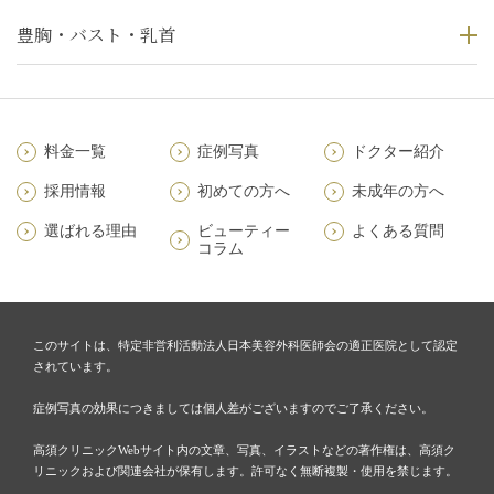
豊胸・バスト・乳首
料金一覧
症例写真
ドクター紹介
採用情報
初めての方へ
未成年の方へ
選ばれる理由
ビューティー
よくある質問
コラム
このサイトは、特定非営利活動法人日本美容外科医師会の適正医院として認定
されています。
症例写真の効果につきましては個人差がございますのでご了承ください。
高須クリニックWebサイト内の文章、写真、イラストなどの著作権は、高須ク
リニックおよび関連会社が保有します。許可なく無断複製・使用を禁じます。