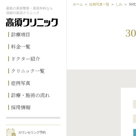
ホーム
症例写真一覧
しわ
30
最新の
美容整形・美容外科なら
信頼の
高須クリニック
3
診療項目
料金一覧
ドクター紹介
クリニック一覧
症例写真
診療・施術の流れ
採用情報
カウンセリング予約