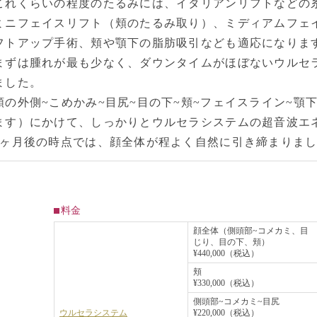
これくらいの程度のたるみには、イタリアンリフトなどの
ミニフェイスリフト（頬のたるみ取り）、ミディアムフェ
フトアップ手術、頬や顎下の脂肪吸引なども適応になりま
まずは腫れが最も少なく、ダウンタイムがほぼないウルセ
ました。
額の外側~こめかみ~目尻~目の下~頬~フェイスライン~顎
ます）にかけて、しっかりとウルセラシステムの超音波エ
3ヶ月後の時点では、顔全体が程よく自然に引き締まりま
料金
顔全体（側頭部~コメカミ、目
じり、目の下、頬）
¥440,000（税込）
頬
¥330,000（税込）
側頭部~コメカミ~目尻
ウルセラシステム
¥220,000（税込）