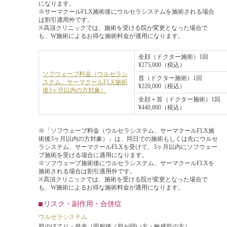
になります。
※サーマクールFLX施術後にウルセラシステムを施術される場合
は割引適用外です。
※高須クリニックでは、施術を受ける院が変更となった場合で
も、W施術によるお得な施術料金が適用になります。
全顔（ドクター施術）1回
¥275,000（税込）
ソフウェーブ料金（ウルセラシ
首（ドクター施術）1回
ステム、サーマクールFLX施術
¥220,000（税込）
後3ヶ月以内の方対象）
全顔＋首（ドクター施術）1回
¥440,000（税込）
※「ソフウェーブ料金（ウルセラシステム、サーマクールFLX施
術後3ヶ月以内の方対象）」は、同日での施術もしくは先にウルセ
ラシステム、サーマクールFLXを受けて、3ヶ月以内にソフウェー
ブ施術を受ける場合に適用になります。
※ソフウェーブ施術後にウルセラシステム、サーマクールFLXを
施術される場合は割引適用外です。
※高須クリニックでは、施術を受ける院が変更となった場合で
も、W施術によるお得な施術料金が適用になります。
リスク・副作用・合併症
ウルセラシステム
肌のほてり・発赤（照射後／肌が弱い方・敏感肌の方）