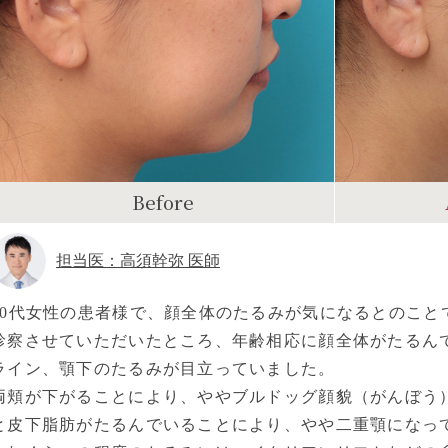
Before
担当医：高須幹弥 医師
30代女性の患者様で、顔全体のたるみが気になるとのこと
診察させていただいたところ、年齢相応に顔全体がたるん
ライン、顎下のたるみが目立っていました。
両頬が下がることにより、ややブルドッグ顔貌（がんぼう
と皮下脂肪がたるんでいることにより、やや二重顎になっ