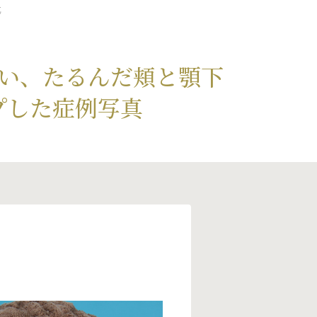
真
行い、たるんだ頬と顎下
プした症例写真