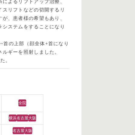
糸によるリフトアップ治療、
イスリフトなどの切開するリ
すが、患者様の希望もあり、
ラシステムをすることになり
下~首の上部（顔全体+首になり
ネルギーを照射しました。
した。
全院
横浜
名古屋
大阪
名古屋
大阪