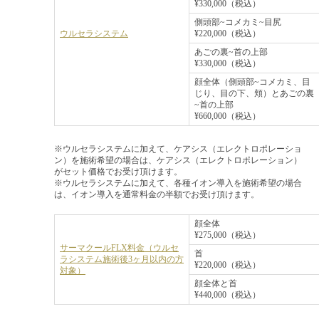
¥330,000（税込）
側頭部~コメカミ~目尻
ウルセラシステム
¥220,000（税込）
あごの裏~首の上部
¥330,000（税込）
顔全体（側頭部~コメカミ、目
じり、目の下、頬）とあごの裏
~首の上部
¥660,000（税込）
※ウルセラシステムに加えて、ケアシス（エレクトロポレーショ
ン）を施術希望の場合は、ケアシス（エレクトロポレーション）
がセット価格でお受け頂けます。
※ウルセラシステムに加えて、各種イオン導入を施術希望の場合
は、イオン導入を通常料金の半額でお受け頂けます。
顔全体
¥275,000（税込）
サーマクールFLX料金（ウルセ
首
ラシステム施術後3ヶ月以内の方
¥220,000（税込）
対象）
顔全体と首
¥440,000（税込）