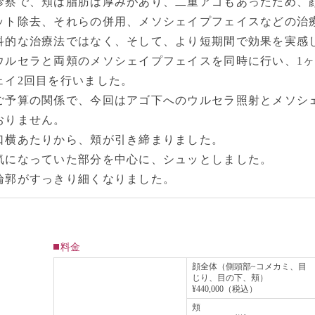
診察で、頬は脂肪は厚みがあり、二重アゴもあったため、
ット除去、それらの併用、メソシェイプフェイスなどの治
科的な治療法ではなく、そして、より短期間で効果を実感
ウルセラと両頬のメソシェイプフェイスを同時に行い、1
ェイ2回目を行いました。
ご予算の関係で、今回はアゴ下へのウルセラ照射とメソシ
おりません。
口横あたりから、頬が引き締まりました。
気になっていた部分を中心に、シュッとしました。
輪郭がすっきり細くなりました。
料金
顔全体（側頭部~コメカミ、目
じり、目の下、頬）
¥440,000（税込）
頬