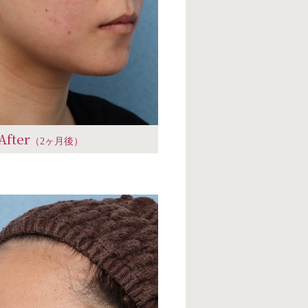
After
（2ヶ月後）