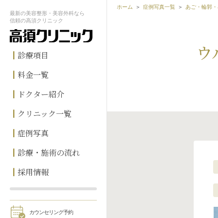
ホーム
症例写真一覧
あご・輪郭・
最新の
美容整形・美容外科なら
信頼の
高須クリニック
ウ
診療項目
料金一覧
ドクター紹介
クリニック一覧
症例写真
診療・施術の流れ
採用情報
カウンセリング予約