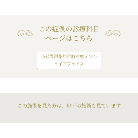
顔の脂肪の量や輪郭の形は人によっ
て好みが異なり、ちょっとふっくら
しているくらいがいいという人がい
れば、ちょっと頬が痩けているくら
いがいいという人もいます。
この症例の診療科目
なるべく患者様のご要望に応えられ
ページはこちら
るように治療させていただいてま
す。
小顔専用脂肪溶解注射メソシ
ェイプフェイス
この施術を見た方は、以下の施術も見ています