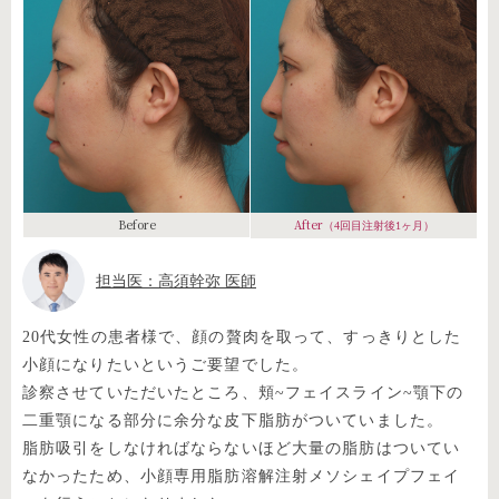
Before
After
（4回目注射後1ヶ月）
担当医：高須幹弥 医師
20代女性の患者様で、顔の贅肉を取って、すっきりとした
小顔になりたいというご要望でした。
診察させていただいたところ、頬~フェイスライン~顎下の
二重顎になる部分に余分な皮下脂肪がついていました。
脂肪吸引をしなければならないほど大量の脂肪はついてい
なかったため、小顔専用脂肪溶解注射メソシェイプフェイ