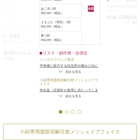
リスク・副作用
することができるのですが、元の顔
1回
小顔専用脂肪溶解注
の脂肪がそれほど多くないこともあ
あご先 1回
全院
ェイス
¥66,000（税込）
り、しばらく状態をみていました。
内出血（注射針が血
3ヶ月後、もう一度小顔専用脂肪溶
上まぶた（両目）1回
った場合）
/
アレル
続き
¥66,000（税込）
解注射メソシェイプフェイスをした
ップルアレルギーの
いというご要望もあり、再び頬、フ
作用・合併症
鼻 1回
¥66,000（税込）
ェイスライン、顎下に小顔専用脂肪
解注射メソシェイプフ
溶解注射メソシェイプフェイスを行
が血管に当たってしま
リスク・副作用・合併症
いました。
ルギー症状（パイナ
続きを見る
バッカルファット除去
それから3ヶ月後、かなり顔がほっ
ーの方）
手術後に処方する抗生剤や痛みどめに
そりしていましたが、もう一度小顔
よるアレルギー症状
続きを見る
専用脂肪溶解注射メソシェイプフェ
小顔専用脂肪溶解注射メソシェイプフ
イスをしたいというご要望であり、
ェイス
3回目の頬、フェイスライン、顎下
内出血（注射針が血管に当たってしま
の小顔専用脂肪溶解注射メソシェイ
った場合）
/
アレルギー症状（パイナ
続きを見る
プフェイスを行いました。
ップルアレルギーの方）
それから3ヶ月後に来院されたと
き、かなり顔の脂肪が落ちており、
少し頬が痩けているような状態でし
たが、この患者様の治療はここで終
小顔専用脂肪溶解注射メソシェイプフェイス
了となりました。