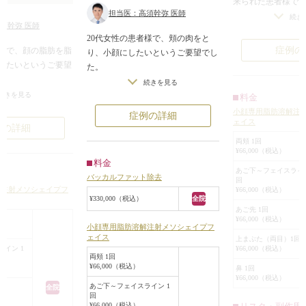
来られた患者様で
担当医：高須幹弥 医師
太っているわけで
続き
須幹弥 医師
頬やフェイスライ
20代女性の患者様で、頬の肉をと
感じをすっきりし
症例の
者様で、顔の脂肪を脂
り、小顔にしたいというご要望でし
た。
りたいというご要望
た。
翌日には腫れたり
診察させていただいたところ、顔は
続きを見る
るダウンタイムの
だいたところ、顔に
小さいほうで、頬骨、エラ、顎先の
続きを見る
料金
希望でした。
肪がついており、脂
骨も突出して出ておらず、適度に皮
小顔専用脂肪溶解注
症例の詳細
気になる部位にメ
ェイス
応はありました。
下脂肪がついている程度でした。
例の詳細
スを行う事になり
イン～顎下に顔専用
ついている皮下脂肪の量もそれほど
両頬 1回
2週間ごとに3回治
ソシェイプフェイス
¥66,000（税込）
多くなく、脂肪吸引の適応はないた
頬の下の方~口横あ
料金
になりました。
め、バッカルファットを適量除去
あご下～フェイスライン
ました。
バッカルファット除去
を空けて2回注射を行
回
し、小顔専用脂肪溶解注射メソシェ
フェイスラインが
解注射メソシェイプフ
¥66,000（税込）
体的に顔がほっそり
イプフェイスをやっていくことにな
¥330,000（税込）
全院
た。
あご先 1回
りました。
あご下がすっきり
¥66,000（税込）
まずはバッカルファット除去と1回
小顔専用脂肪溶解注射メソシェイプフ
ンがはっきりしま
ェイス
目の小顔専用脂肪溶解注射メソシェ
上まぶた（両目）1回
¥66,000（税込）
イン 1
イプフェイスを頬、フェイスライ
両頬 1回
¥66,000（税込）
ン、顎下に同日に行いました。
鼻 1回
¥66,000（税込）
小顔専用脂肪溶解注射メソシェイプ
あご下～フェイスライン 1
全院
フェイスは2週間空ければまた注射
回
¥66,000（税込）