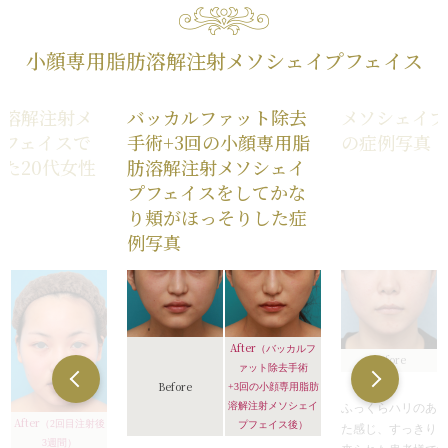
小顔専用脂肪溶解注射メソシェイプフェイス
肪溶解注射メ
バッカルファット除去
メソシェイプ
プフェイスで
手術+3回の小顔専用脂
の症例写真
た20代女性
肪溶解注射メソシェイ
真
プフェイスをしてかな
り頬がほっそりした症
例写真
After
（バッカルフ
Before
ァット除去手術
Before
+3回の小顔専用脂肪
溶解注射メソシェイ
ふっくらハリのあ
After
（2回目注射後
プフェイス後）
た感じ、すっきり
3週間）