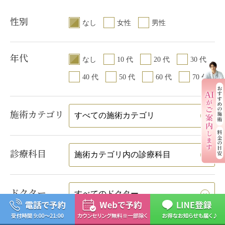
性別
なし
女性
男性
年代
なし
10 代
20 代
30 代
40 代
50 代
60 代
70 代
施術カテゴリ
診療科目
ドクター