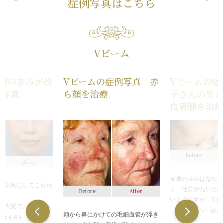
症例写真はこちら
Vビーム
で顔の赤みが改
Vビームの症例写真 赤
Vビームの症
例写真
ら顔を治療
子さんの生
血管腫を治
Before
After
皮膚の赤みはなか
みを気にしてこられ
く、仕方がないと
Before
After
。
いようですが、Vビ
が大変で、すっぴん
だけに反応するた
続き
頬から鼻にかけての毛細血管が浮き
目立つため、温泉な
続きを見る
なっている余分な