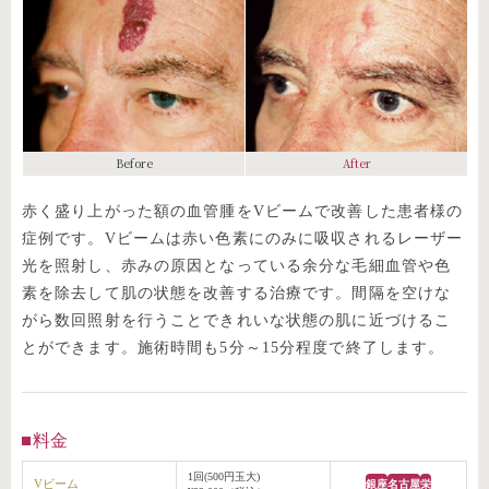
Before
After
赤く盛り上がった額の血管腫をVビームで改善した患者様の
症例です。Vビームは赤い色素にのみに吸収されるレーザー
光を照射し、赤みの原因となっている余分な毛細血管や色
素を除去して肌の状態を改善する治療です。間隔を空けな
がら数回照射を行うことできれいな状態の肌に近づけるこ
とができます。施術時間も5分～15分程度で終了します。
料金
1回(500円玉大)
Vビーム
銀座
名古屋
栄