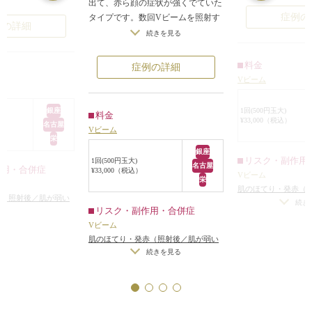
出て、赤ら顔の症状が強くでていた
人前ですっぴんにな
除去し、肌の色を
症例の
タイプです。数回Vビームを照射す
でした。
例の詳細
です。
ることによって、ほとんど赤みが目
続きを見る
赤みを薄くしていく
この患者様の症例
立たなくなっています。
月おきに2回照射しま
血管腫があり、それ
毛細血管は年齢とともに拡張して赤
料金
症例の詳細
って改善していま
みが強くなっていきます。特に肌の
みがすっきり、薄く
Vビーム
んの場合、血管腫
白い方は、ちょっとした赤みでも目
はごくまれですが
立ってしまうもの。赤ら顔の治療は
る毎に、徐々に赤み
銀座
1回(500円玉大)
のもあります。そ
料金
難しいといわれますが、Vビームが
¥33,000（税込）
くので、
名古屋
光を照射すること
Vビーム
強い味方になってくれますよ。
るかは残った赤みの
栄
おそれがあるので
相談して決めていく
銀座
性かどうかの検査
リスク・副作用
1回(500円玉大)
名古屋
。
作用・合併症
¥33,000（税込）
をします。
Vビーム
栄
肌のほてり・発赤（
赤（照射後／肌が弱い
方・敏感肌の方）
続き
リスク・副作用・合併症
）
Vビーム
肌のほてり・発赤（照射後／肌が弱い
方・敏感肌の方）
続きを見る