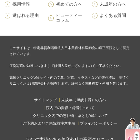
採用情報
初めての方へ
未成年の方へ
選ばれる理由
ビューティー
よくある質問
コラム
このサイトは、特定非営利活動法人日本美容外科医師会の適正医院として認定
されています。
症例写真の効果につきましては個人差がございますのでご了承ください。
高須クリニックWebサイト内の文章、写真、イラストなどの著作権は、高須ク
リニックおよび関連会社が保有します。許可なく無断複製・使用を禁じます。
サイトマップ
未成年（18歳未満）の方へ
院内での撮影・録音について
クリニック内での忘れ物・落とし物について
ご予約およびご来院前注意事項
プライバシーポリシー
50
年の実績がある美容外科の高須クリニック