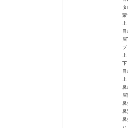
タ
蒙
上
目
眉
ブ
上
下
目
上
鼻
眉
鼻
鼻
鼻
ハ