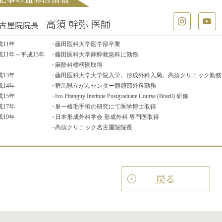
高須 幹弥 医師
古屋院院長
成11年
藤田医科大学医学部卒業
成11年
～平成13年
藤田医科大学麻酔救急科に勤務
麻酔科標榜医取得
成13年
藤田医科大学大学院入学。
形成外科入局。高須クリニック勤務
成14年
群馬県立がんセンター頭頚部外科勤務
成15年
Ivo Pitanguy Institute Postgraduate Course (Brazil) 研修
成17年
単一植毛手術の研究にて医学博士取得
成19年
日本形成外科学会 形成外科 専門医取得
高須クリニック名古屋院院長
戻る