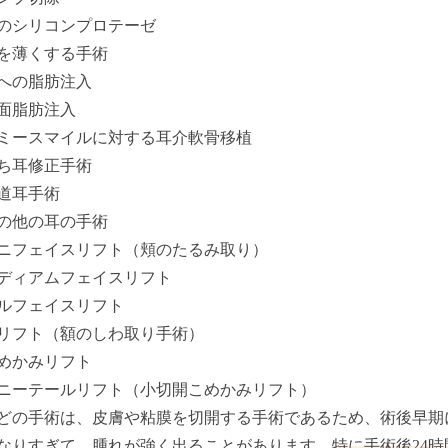
のシリコンプロテーゼ
を薄くする手術
への脂肪注入
面脂肪注入
ミースマイルに対する耳介軟骨移植
ち耳修正手術
道耳手術
の他の耳の手術
ニフェイスリフト（頬のたるみ取り）
ディアムフェイスリフト
ルフェイスリフト
リフト（額のしわ取り手術）
めかみリフト
ニーテールリフト（小切開こめかみリフト）
どの手術は、皮膚や粘膜を切開する手術であるため、術後早期
なりすぎて、腫れが強く出ることがあります。
特に手術後24