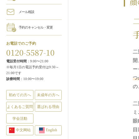
顔
メール相談
予約のキャンセル・変更
お電話でのご予約
0120-5587-10
二
開
電話受付時間
：9:00〜21:00
※毎月1日の電話予約受付は9:30～
ー
21:00です
つ
診療時間
：10:00〜19:00
の
初めての方へ
未成年の方へ
二
よくあるご質問
選ばれる理由
ミ
学会活動
眼
目
中文网站
English
目