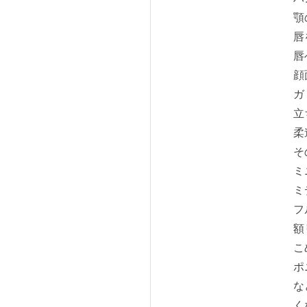
顎
唇
唇
顔
ガ
立
柔
そ
ミ
ミ
フ
額
こ
ポ
な
く