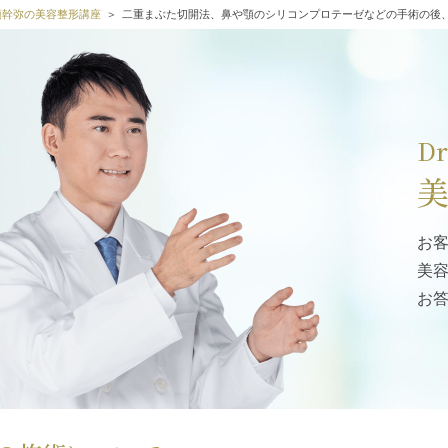
高須幹弥の美容整形講座
二重まぶた切開法、鼻や顎のシリコンプロテーゼなどの手術の後
D
お
美
お