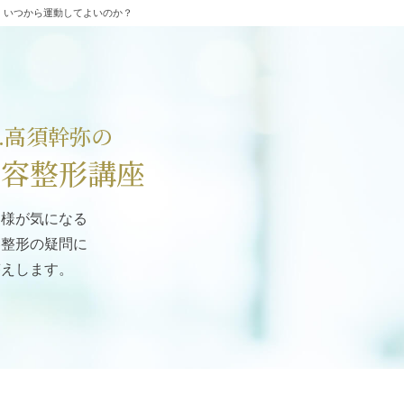
、いつから運動してよいのか？
r.高須幹弥の
美容整形講座
客様が気になる
容整形の疑問に
答えします。