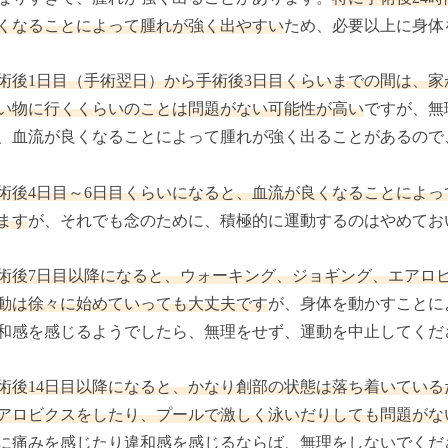
くなることによって腫れが強く出やすい
ため、必要以上に身体
術後1日目（手術翌日）から手術後3日目くらいまでの間は、
い物に行くくらいのことは問題がない可能性が高い
ですが、無
、血流が良くなることによって腫れが強く出ることがあるので
術後4日目～6日目くらいになると、血流が良くなることによ
ます
が、それでも念のために、積極的に運動するのはやめてお
術後7日目以降になると、ウォーキング、ジョギング、エアロ
動は徐々に始めていっても大丈夫です
が、身体を動かすことに
和感を感じるようでしたら、無理をせず、運動を中止してくだ
術後14日目以降になると、かなり創部の状態は落ち着いてい
アロビクスをしたり、プールで激しく泳いだりしても問題がな
に痛みを感じたり違和感を感じるならば、無理をしないでくだ