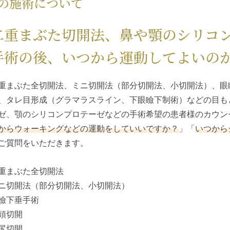
の施術について
二重まぶた切開法、鼻や顎のシリコ
手術の後、いつから運動してよいの
重まぶた全切開法、ミニ切開法（部分切開法、小切開法）、眼
、タレ目形成（グラマラスライン、下眼瞼下制術）などの目も
ゼ、顎のシリコンプロテーゼなどの手術希望の患者様のカウン
からウォーキングなどの運動をしていいですか？
」「
いつから
ご質問をいただきます。
重まぶた全切開法
ニ切開法（部分切開法、小切開法）
瞼下垂手術
頭切開
尻切開