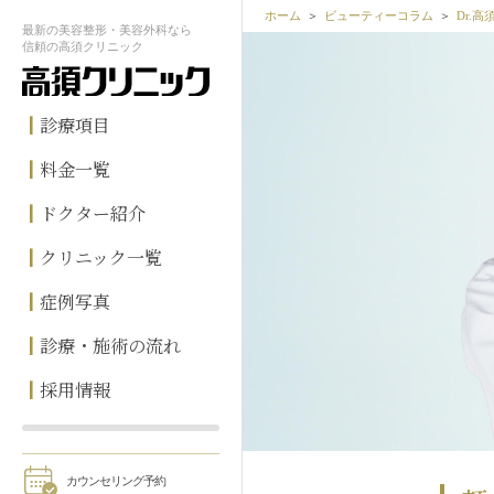
ホーム
ビューティーコラム
Dr.
最新の
美容整形・美容外科なら
信頼の
高須クリニック
診療項目
料金一覧
ドクター紹介
クリニック一覧
症例写真
診療・施術の流れ
採用情報
カウンセリング予約