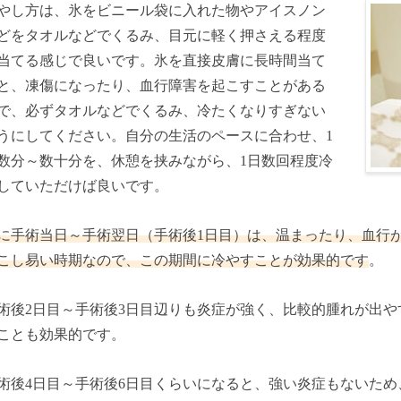
やし方は、氷をビニール袋に入れた物やアイスノン
どをタオルなどでくるみ、目元に軽く押さえる程度
当てる感じで良いです。氷を直接皮膚に長時間当て
と、凍傷になったり、血行障害を起こすことがある
で、必ずタオルなどでくるみ、冷たくなりすぎない
うにしてください。自分の生活のペースに合わせ、1
数分～数十分を、休憩を挟みながら、1日数回程度冷
していただけば良いです。
に手術当日～手術翌日（手術後1日目）は、温まったり、血行
こし易い時期なので、この期間に冷やすことが効果的です
。
術後2日目～手術後3日目辺りも炎症が強く、比較的腫れが出
ことも効果的です。
術後4日目～手術後6日目くらいになると、強い炎症もないた