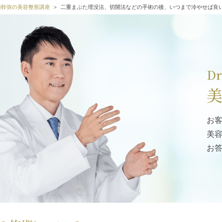
高須幹弥の美容整形講座
二重まぶた埋没法、切開法などの手術の後、いつまで冷やせば良
D
お
美
お