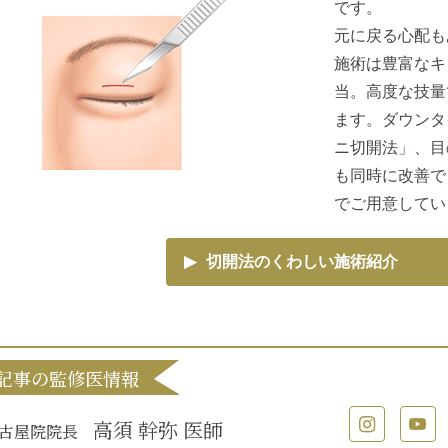
です。
元に戻る心配も
施術は豊富なキ
当。高度な技量
ます。ダウンタ
ニ切開法」、目
も同時に改善で
でご用意してい
▶
切開法のくわしい施術紹介
記事の監修医情報
高須 幹弥 医師
古屋院院長