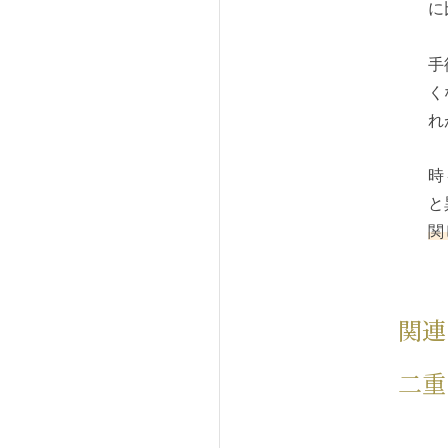
に
手
く
れ
時
と
関
関連
二重