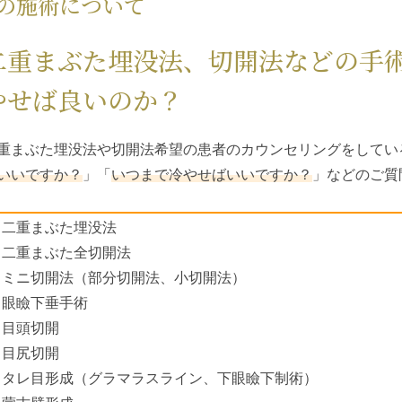
の施術について
二重まぶた埋没法、切開法などの手
やせば良いのか？
重まぶた埋没法や切開法希望の患者のカウンセリングをしてい
いいですか？
」「
いつまで冷やせばいいですか？
」などのご質
二重まぶた埋没法
二重まぶた全切開法
ミニ切開法（部分切開法、小切開法）
眼瞼下垂手術
目頭切開
目尻切開
タレ目形成（グラマラスライン、下眼瞼下制術）