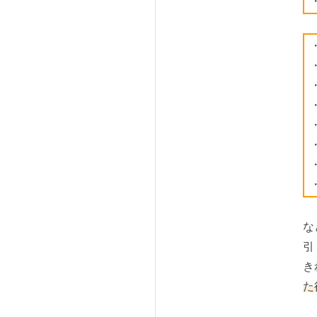
な
引
き
た