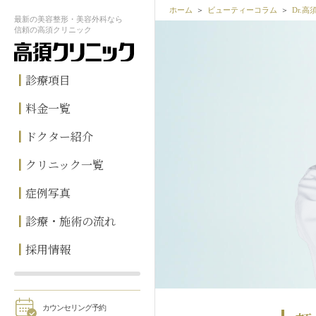
ホーム
ビューティーコラム
Dr.
最新の
美容整形・美容外科なら
信頼の
高須クリニック
診療項目
料金一覧
ドクター紹介
クリニック一覧
症例写真
診療・施術の流れ
採用情報
カウンセリング予約