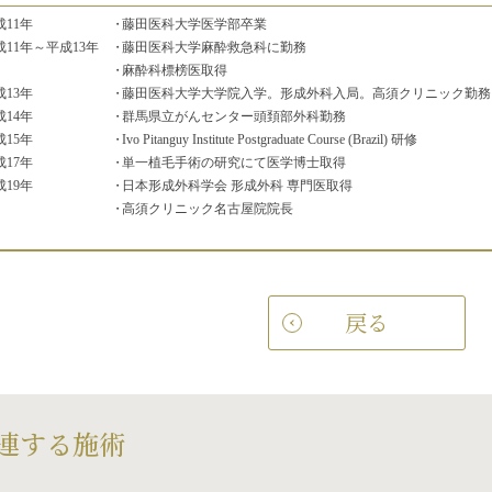
成11年
藤田医科大学医学部卒業
成11年
～平成13年
藤田医科大学麻酔救急科に勤務
麻酔科標榜医取得
成13年
藤田医科大学大学院入学。
形成外科入局。高須クリニック勤務
成14年
群馬県立がんセンター頭頚部外科勤務
成15年
Ivo Pitanguy Institute Postgraduate Course (Brazil) 研修
成17年
単一植毛手術の研究にて医学博士取得
成19年
日本形成外科学会 形成外科 専門医取得
高須クリニック名古屋院院長
戻る
連する施術