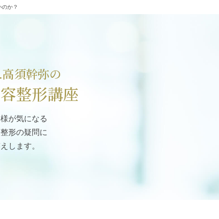
いのか？
r.高須幹弥の
美容整形講座
客様が気になる
容整形の疑問に
答えします。