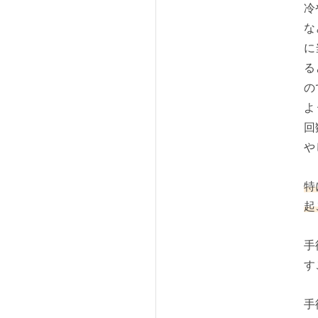
冷
な
に
る
の
よ
回
や
特
起
手
す
手