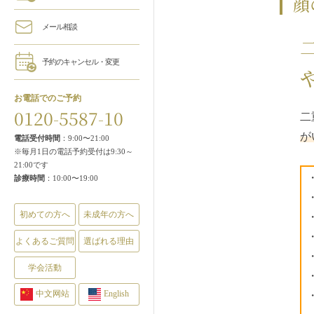
顔
メール相談
予約のキャンセル・変更
お電話でのご予約
0120-5587-10
二
が
電話受付時間
：9:00〜21:00
※毎月1日の電話予約受付は9:30～
21:00です
診療時間
：10:00〜19:00
初めての方へ
未成年の方へ
よくあるご質問
選ばれる理由
学会活動
中文网站
English