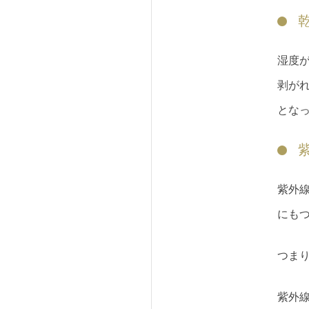
湿度
剥が
とな
紫外
にも
つま
紫外線