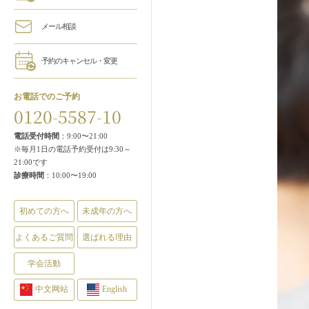
メール相談
予約のキャンセル・変更
お電話でのご予約
0120-5587-10
電話受付時間
：9:00〜21:00
※毎月1日の電話予約受付は9:30～
21:00です
診療時間
：10:00〜19:00
初めての方へ
未成年の方へ
よくあるご質問
選ばれる理由
学会活動
中文网站
English