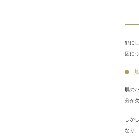
顔に
因に
肌の
分が
しか
なり