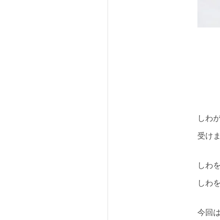
しわ
受け
しわ
しわ
今回