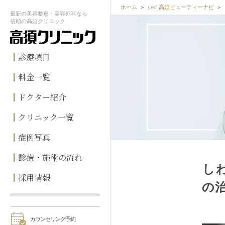
ホーム
yes! 高須ビューティーナビ
最新の
美容整形・美容外科なら
信頼の
高須クリニック
診療項目
料金一覧
ドクター紹介
クリニック一覧
症例写真
診療・施術の流れ
し
採用情報
の
カウンセリング予約