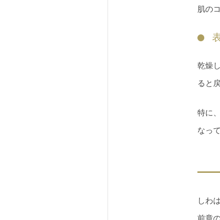
肌の
乾燥
ると
特に
なっ
しわ
前章