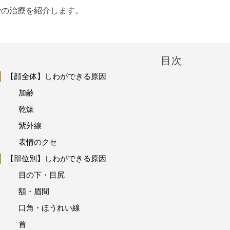
での治療を紹介します。
目次
【顔全体】しわができる原因
加齢
乾燥
紫外線
表情のクセ
【部位別】しわができる原因
目の下・目尻
額・眉間
口角・ほうれい線
首