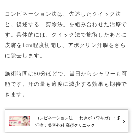
コンビネーション法
は、先述した
クイック法
と、後述する「剪除法」を組み合わせた治療で
す。具体的には、
クイック法
で施術したあとに
皮膚を1cm程度切開し、アポクリン汗腺をさら
に除去します。
施術時間は50分ほどで、当日からシャワーも可
能です。汗の量も適度に減少する効果も期待で
きます。
コンビネーション法
： わきが（ワキガ）・多
汗症：美容外科 高須クリニック