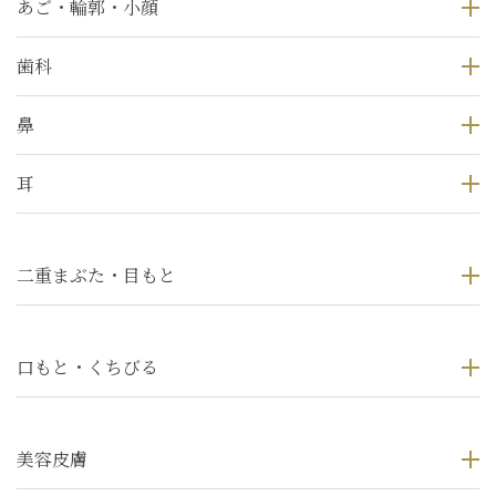
あご・輪郭・小顔
歯科
鼻
耳
二重まぶた・目もと
口もと・くちびる
美容皮膚