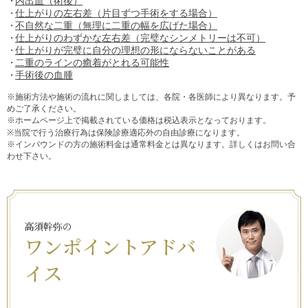
内出血（術後）
仕上がりの左右差（片目ずつ手術をする場合）
不自然な二重（無理に二重の幅を広げた場合）
仕上がりのわずかな左右差（完璧なシンメトリーは不可）
仕上がりが完璧に自分の理想の形にならないことがある
二重のラインの癒着がとれる可能性
手術後の血腫
※施術方法や施術の流れに関しましては、各院・各医師により異なります。予
めご了承ください。
※ホームページ上で掲載されている価格は税込表示となっております。
※当院で行う治療行為は保険診療適応外の自由診療になります。
※インバウンドの方の施術料金は通常料金とは異なります。詳しくはお問い合
わせ下さい。
高須幹弥の
ワンポイントアドバ
イス