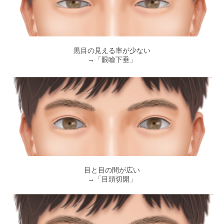
黒目の見える率が少ない
→「眼瞼下垂」
目と目の間が広い
→「目頭切開」