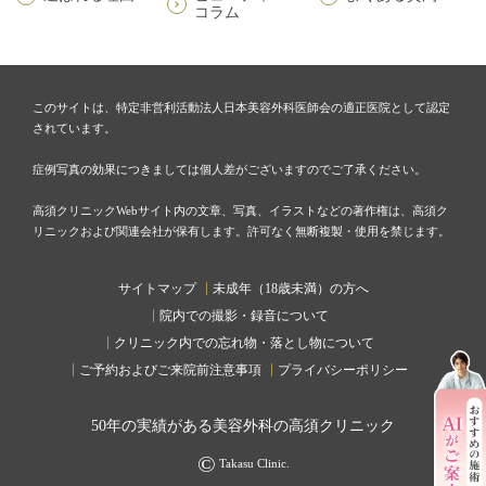
コラム
このサイトは、特定非営利活動法人日本美容外科医師会の適正医院として認定
されています。
症例写真の効果につきましては個人差がございますのでご了承ください。
高須クリニックWebサイト内の文章、写真、イラストなどの著作権は、高須ク
リニックおよび関連会社が保有します。許可なく無断複製・使用を禁じます。
サイトマップ
未成年（18歳未満）の方へ
院内での撮影・録音について
クリニック内での忘れ物・落とし物について
ご予約およびご来院前注意事項
プライバシーポリシー
50
年の実績がある美容外科の高須クリニック
©
Takasu Clinic.