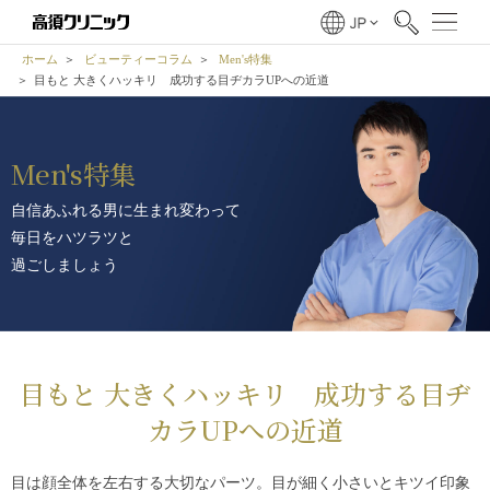
ホーム
ビューティーコラム
Men's特集
目もと 大きくハッキリ 成功する目ヂカラUPへの近道
Men's特集
自信あふれる男に生まれ変わって
毎日をハツラツと
過ごしましょう
目もと 大きくハッキリ 成功する目ヂ
カラUPへの近道
目は顔全体を左右する大切なパーツ。目が細く小さいとキツイ印象