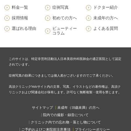
料金一覧
症例写真
ドクター紹介
採用情報
初めての方へ
未成年の方へ
選ばれる理由
ビューティー
よくある質問
コラム
このサイトは、特定非営利活動法人日本美容外科医師会の適正医院として認定
されています。
症例写真の効果につきましては個人差がございますのでご了承ください。
高須クリニックWebサイト内の文章、写真、イラストなどの著作権は、高須ク
リニックおよび関連会社が保有します。許可なく無断複製・使用を禁じます。
サイトマップ
未成年（18歳未満）の方へ
院内での撮影・録音について
クリニック内での忘れ物・落とし物について
ご予約およびご来院前注意事項
プライバシーポリシー