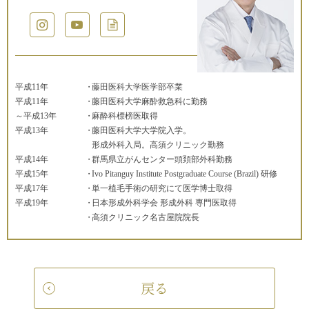
平成11年
藤田医科大学医学部卒業
平成11年
藤田医科大学麻酔救急科に勤務
～平成13年
麻酔科標榜医取得
平成13年
藤田医科大学大学院入学。
形成外科入局。高須クリニック勤務
平成14年
群馬県立がんセンター頭頚部外科勤務
平成15年
Ivo Pitanguy Institute Postgraduate Course (Brazil) 研修
平成17年
単一植毛手術の研究にて医学博士取得
平成19年
日本形成外科学会 形成外科 専門医取得
高須クリニック名古屋院院長
戻る