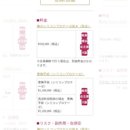
症例の詳細
り、触り心地もやや硬めでした。
ました。
手術はワキから生理食塩水バッグを
されていたプロテー
左右のバストが共
料金
取り出し、入っていたバッグとほぼ
れ替えることで、自
セル拘縮）を起こ
料金
ロテーゼ抜き（除去）
胸のシリコンプロテ
同じ大きさ（150cc）のコヒーシブ
と修正させていただ
ーゼの入っている
胸のシリコンプロテーゼ抜き（除去）
シリコンジェルバッグを乳腺下に入
い、左右差も激し
銀座
れ直しました。
横浜
銀座
被膜拘縮を起こし
¥550,000（税込）
術後は自然な形のバストになって左
名古屋
横浜
っているプロテー
¥550,000（税込）
右差もほとんどなくなり、触り心地
大阪
名古屋
めなのか、手術を
も柔らかくなりました。
大阪
が低いためなのか
場合は、別途料金がかか
※全身麻酔で行う場合
因なのかは、診察
ります。
※全身麻酔で行う場合は、別途料金がかか
ります。
きりわかりません
コンプロテーゼ）
リスク・副作用
このような症例の
豊胸手術（シリコンプロテーゼ）
胸のシリコンプロテ
ンプロテ
・単にプロテーゼ
手術後に処方する抗
豊胸手術（シリコンプロテ
か
）
銀座
ーゼ）
よるアレルギー症状
続き
・プロテーゼを抜
¥1,100,000（税込）
名古屋
銀座
合 豊胸
痕やケロイドになる
ルロン酸注射をす
大阪
名古屋
ロテー
水が溜まる可能性
/
高須幹弥医師の場合 豊胸
大阪
・プロテーゼを抜
手術（シリコンプロテー
）
ゼ）
吸引して脂肪注入
¥1,320,000（税込）
・乳房下溝を切開
作用・合併症
ーして、新しいシ
リスク・副作用・合併症
ロテーゼ抜き（除去）
グプロテーゼに入
る抗生剤や痛みどめに
胸のシリコンプロテーゼ抜き（除去）