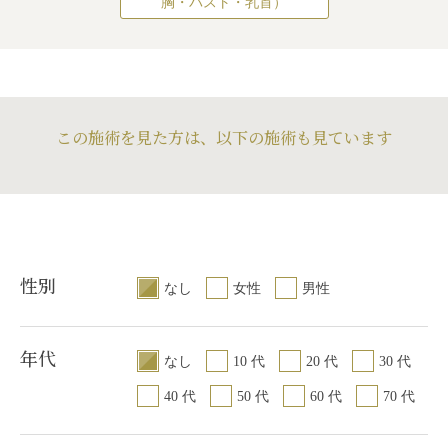
胸・バスト・乳首）
は、この患者様の
ては、術後1ヶ月以
ヒアルロン酸注入
ことができます。
この施術を見た方は、以下の施術も見ています
性別
なし
女性
男性
年代
なし
10 代
20 代
30 代
40 代
50 代
60 代
70 代