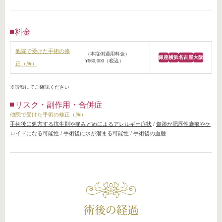
料金
他院で受けた手術の修
（本症例適用料金）
銀座
横浜
名古屋
大阪
¥660,000（税込）
正（胸）
※診察にてご確認ください
リスク・副作用・合併症
他院で受けた手術の修正（胸）
手術後に処方する抗生剤や痛みどめによるアレルギー症状
/
傷跡が肥厚性瘢痕やケ
ロイドになる可能性
/
手術後に水が溜まる可能性
/
手術後の血腫
術後の経過