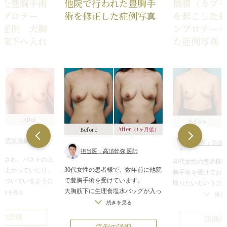
けた豊胸手術
他院で行われた豊胸手
被膜（カプ
ンプロテー
術を修正した症例写真
を起こした
正症例 大胸
ンプロテー
乳腺下へ入れ
た症例写真
After
Before
After
Before
（1ヶ月後）
須克弥 医師
担当医：高須幹
担当医：高須幹弥 医師
をされ、バストの上
40代女性の患者様で
30代女性の患者様で、数年前に他院
り上がっていたり、
胸手術を受けてお
で豊胸手術を受けています。
についているように
取りたいというご
大胸筋下に生理食塩水バッグが入っ
横から見ると施術前
続きを見る
した。
続き
ていたのですが、手術の際の剥離操
ープになっているの
続きを見る
診察させていただ
作が悪かったためか、プロテーゼが
また本来は柔らかな
ているプロテーゼ
例の詳細
症例の
やや上の方に入っていて左右差もあ
うに見えていまし
たが、乳腺下に入