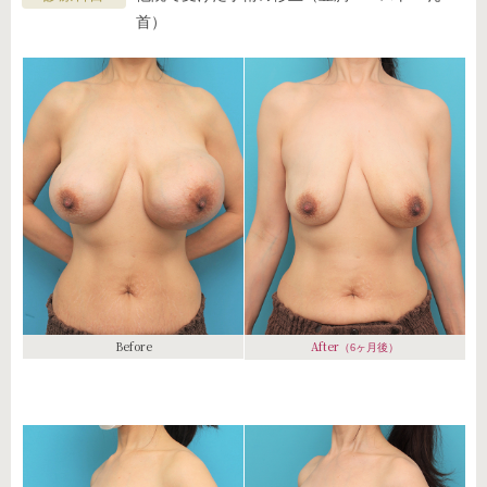
首）
Before
After
（6ヶ月後）