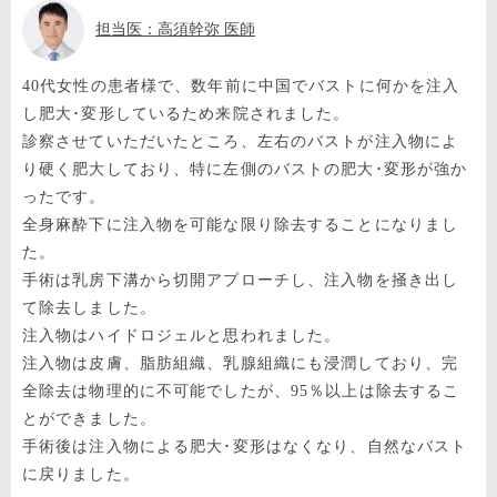
担当医：高須幹弥 医師
40代女性の患者様で、数年前に中国でバストに何かを注入
し肥大･変形しているため来院されました。
診察させていただいたところ、左右のバストが注入物によ
り硬く肥大しており、特に左側のバストの肥大･変形が強か
ったです。
全身麻酔下に注入物を可能な限り除去することになりまし
た。
手術は乳房下溝から切開アプローチし、注入物を掻き出し
て除去しました。
注入物はハイドロジェルと思われました。
注入物は皮膚、脂肪組織、乳腺組織にも浸潤しており、完
全除去は物理的に不可能でしたが、95％以上は除去するこ
とができました。
手術後は注入物による肥大･変形はなくなり、自然なバスト
に戻りました。