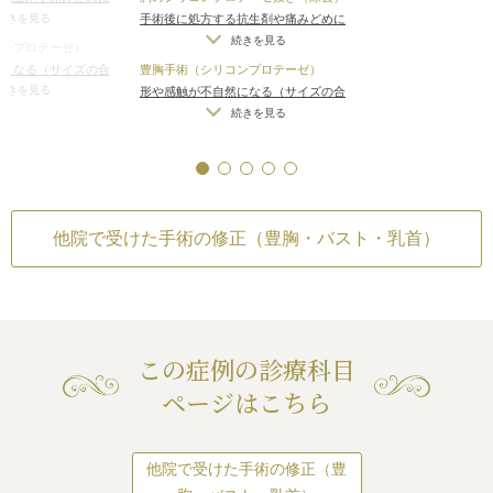
などの選択肢があ
症状
/
傷跡が肥厚性瘢
続きを見る
手術後に処方する抗生剤や痛みどめに
患者様にそのこと
なる可能性
/
手術後に
よるアレルギー症状
/
傷跡が肥厚性瘢
続きを見る
コンプロテーゼ）
ろ、「まずはプロ
性
/
手術後の血腫
痕やケロイドになる可能性
/
手術後に
然になる（サイズの合
豊胸手術（シリコンプロテーゼ）
でいい」というこ
水が溜まる可能性
/
手術後の血腫
入れた場合）
/
仕上が
続きを見る
形や感触が不自然になる（サイズの合
ロテーゼ除去手術
右差（完璧なシンメト
わないバッグを入れた場合）
/
仕上が
続きを見る
なりました。
上がりが完璧に自分
りのわずかな左右差（完璧なシンメト
手術は全身麻酔下
らないことがある
/
感
リーは不可）
/
仕上がりが完璧に自分
ました。
肥厚性瘢痕やケロイ
の理想の形にならないことがある
/
感
手術後しばらくの
染
/
ワキの傷跡が肥厚性瘢痕やケロイ
前回の手術はワキ
が突っ張る
/
手術後の
ドになる可能性
/
手術後しばらくの
テーゼを挿入して
他院で受けた手術の修正（豊胸・バスト・乳首）
セル拘縮）
/
手術後の
間、ワキの傷跡が突っ張る
/
手術後の
手術もワキの同じ
被膜拘縮（カプセル拘縮）
/
手術後の
ロテーゼを除去し
血腫
手術は問題なくスム
分程度で終了しま
プロテーゼはテク
のシリコンジェル
この症例の診療科目
損等はなく、内容
ページはこちら
ともありませんで
術後は本来の自分
ため、萎んで垂れ
他院で受けた手術の修正（豊
が、またバストを