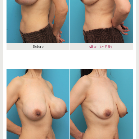
Before
After
（6ヶ月後）