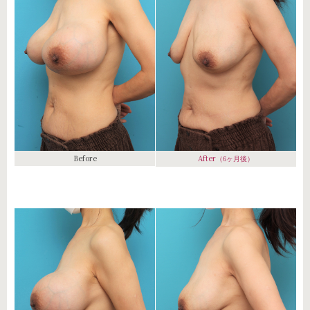
Before
After
（6ヶ月後）