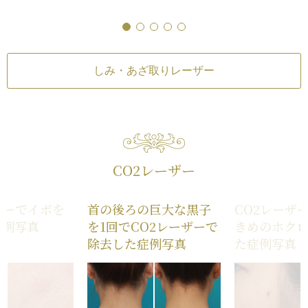
いたら、またシミが
レーザー
¥11,000（税込）※外
たになった後、10
料金が別途必要となり
す。
赤（照射後／肌が弱い
がれ、しみがなく
す。
）
ような頬骨の上の出
ころは紫外線が当た
リスク・副作用
意が必要です。
しみ・あざ取りレー
しみ・あざ取りレーザー
肌のほてり・発赤（
方・敏感肌の方）
続き
CO2レーザー
ザーでイボを
首の後ろの巨大な黒子
CO2レーザ
症例写真
を1回でCO2レーザーで
きめのホク
除去した症例写真
た症例写真