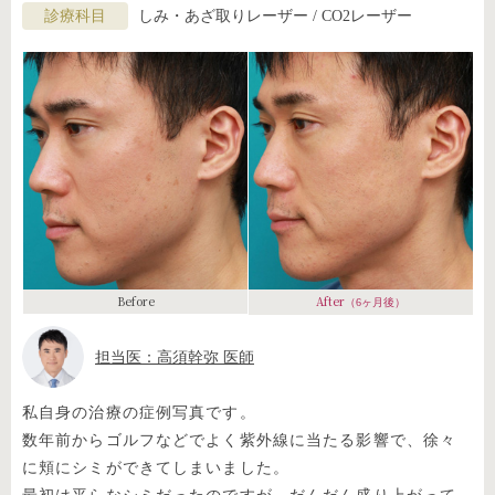
診療科目
しみ・あざ取りレーザー / CO2レーザー
Before
After
（6ヶ月後）
担当医：高須幹弥 医師
私自身の治療の症例写真です。
数年前からゴルフなどでよく紫外線に当たる影響で、徐々
に頬にシミができてしまいました。