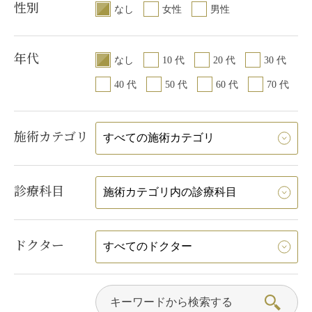
性別
なし
女性
男性
年代
なし
10 代
20 代
30 代
40 代
50 代
60 代
70 代
施術カテゴリ
診療科目
ドクター