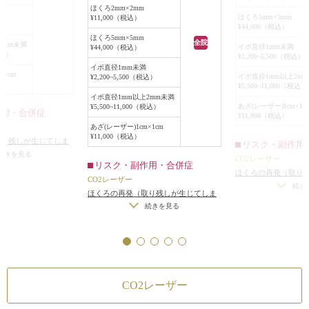
このような顔の盛
積の瘢痕が残ります。
ほくろ2mm×2mm
は、歳をとると大
ほくろ5mm×5mm
¥11,000（税込）
また、切除縫縮手術の場合は約1週
税込）
¥44,000（税込）
いので、早いうち
間後に抜糸に来ていただく必要があ
ほくろ5mm×5mm
全院
ほうが跡が目立ち
2mm未満
イボ直径1mm未満
¥44,000（税込）
りますが、CO2レーザーの場合は特
（税込）
¥2,200~5,500（税込）
別なことがなければ術後に通院して
イボ直径1mm未満
×1cm
イボ直径1mm以上2m
¥2,200~5,500（税込）
いただく必要はありません。
¥5,500~11,000（税込）
この患者様はCO2レーザーでの治療
イボ直径1mm以上2mm未満
あざ(レーザー)1cm×1c
を選択されました。
¥5,500~11,000（税込）
作用・合併症
¥11,000（税込）
術後6ヶ月の時点では肉が盛り上が
あざ(レーザー)1cm×1cm
ってほぼ平らになり、赤みも引いて
¥11,000（税込）
取り残しが生じてしま
リスク・副作用
かなり目立たなくなりました。
が肥厚性瘢痕やケロ
続きを見る
CO2レーザー
リスク・副作用・合併症
性
/
窪みが残る可能性
ほくろの再発（取り
CO2レーザー
った場合）
/
傷跡が
続き
ほくろの再発（取り残しが生じてしま
イドになる可能性
/
った場合）
/
傷跡が肥厚性瘢痕やケロ
続きを見る
イドになる可能性
/
窪みが残る可能性
CO2レーザー