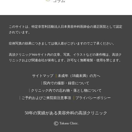
コラム
このサイトは、特定非営利活動法人日本美容外科医師会の適正医院として認定
されています。
症例写真の効果につきましては個人差がございますのでご了承ください。
高須クリニックWebサイト内の文章、写真、イラストなどの著作権は、高須ク
リニックおよび関連会社が保有します。許可なく無断複製・使用を禁じます。
サイトマップ
未成年（18歳未満）の方へ
院内での撮影・録音について
クリニック内での忘れ物・落とし物について
ご予約およびご来院前注意事項
プライバシーポリシー
50
年の実績がある美容外科の高須クリニック
©
Takasu Clinic.