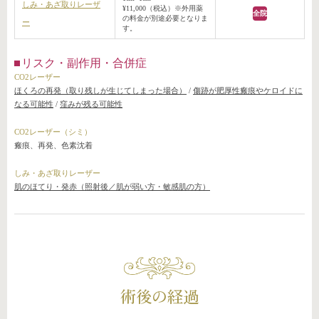
しみ・あざ取りレーザ
¥11,000（税込）※外用薬
全院
の料金が別途必要となりま
ー
す。
リスク・副作用・合併症
CO2レーザー
ほくろの再発（取り残しが生じてしまった場合）
/
傷跡が肥厚性瘢痕やケロイドに
なる可能性
/
窪みが残る可能性
CO2レーザー（シミ）
瘢痕、再発、色素沈着
しみ・あざ取りレーザー
肌のほてり・発赤（照射後／肌が弱い方・敏感肌の方）
術後の経過