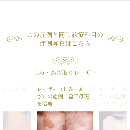
この症例と同じ診療科目の
症例写真はこちら
しみ・あざ取りレーザー
ざ取りレーザ
レーザー（しみ・あ
レーザー（
真
ざ）の症例 扁平母斑
ざ）の症例
を治療
ーザーで治