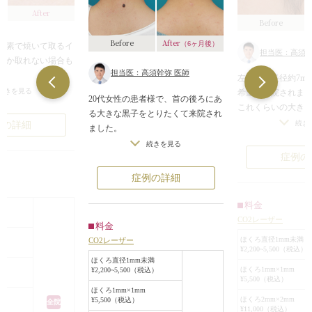
After
Before
After
Before
（6ヶ月後）
窒素で焼いて取るイ
担当医：高須幹
なか取れない場合も
担当医：高須幹弥 医師
左の頬の長径約7m
ボでしたので、CO2
続きを見る
希望で来院されま
20代女性の患者様で、首の後ろにあ
しました。大きいも
これくらいの大き
る大きな黒子をとりたくて来院され
のは、CO2レーザー
CO2レーザーで焼
続き
例の詳細
ました。
ことで再発する可能
切り取って縫う方
直径約10mmの盛り上がった黒子で
続きを見る
す。術後の跡はほと
がありますが、値
症例の
した。
なめらかなきれいな
通院が必要ないCO
このような大きな黒子は、切除縫縮
症例の詳細
。
されました。
手術をして1本の傷にするか、CO2
1~2mmの小さな
レーザーで焼いてくりぬくか、2種
料金
満
跡形もなくなって
類の治療法があります。
税込）
CO2レーザー
ますが、このような
料金
切除縫縮手術の場合は、黒子の直径
が深いほくろだと
ほくろ直径1mm未満
CO2レーザー
の約4倍の長さの細い傷が首の横ジ
¥2,200~5,500（税込）
ことがあります。
ワに沿って残ります（この黒子の場
ほくろ直径1mm未満
このほくろの術後
ほくろ1mm×1mm
¥2,200~5,500（税込）
合だと約4cmの傷になる）。
¥5,500（税込）
ますが、ほとんど
CO2レーザーの場合は、黒子の面積
ほくろ1mm×1mm
なりました。
ほくろ2mm×2mm
¥5,500（税込）
全院
と同じか、それより一回り小さい面
¥11,000（税込）