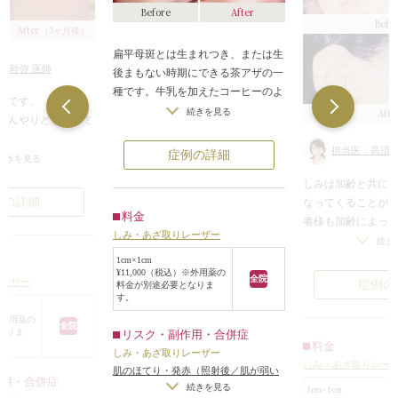
Before
After
Befo
After
（3ヶ月後）
扁平母斑とは生まれつき、または生
須幹弥 医師
後まもない時期にできる茶アザの一
種です。牛乳を加えたコーヒーのよ
者様です。
うな色をしていることからカフェオ
Afte
続きを見る
ぼんやりとしたシミ
レ斑と呼ばれることもあります。扁
平母斑は基本的にあっても支障のな
担当医：高須英
症例の詳細
性色素斑というシミ
続きを見る
いあざですが、目立つ位置にあると
特殊なシミとは違
しみは加齢と共に
悩まれる患者様も多いです。
通のシミです。
例の詳細
なってくることが
扁平母斑の除去にはしみ・あざ取り
ミには、シミ取り専
料金
者様も加齢によっ
レーザーが有効です。しみ・あざ取
取りレーザーが効果
しみ・あざ取りレーザー
に悩まされていま
りレーザーは、除去したい色素の状
続き
にはいくつか方法
態に合わせて調整することができ、
1cm×1cm
、シミのあったとこ
¥11,000（税込）※外用薬の
の患者様の場合は
周囲の正常な組織にダメージを与え
全院
レーザー
症例の
料金が別途必要となりま
れいになりました。
メラニン色素をピ
ることなく、しみやあざを確実に取
す。
がきれいになった後
するしみ・あざ取
り除くことができます。照射した部
）※外用薬の
す。
全院
しました。
なりま
分はかさぶたになった後、10日前後
リスク・副作用・合併症
、皮膚の老化現象に
料金
照射時に多少の刺
で自然に剥がれ、最終的には写真の
しみ・あざ取りレーザー
のなので、せっかく
しみ・あざ取りレー
輪ゴムで肌を弾い
ようにきれいな肌になります。
肌のほてり・発赤（照射後／肌が弱い
いになっても、毎日
作用・合併症
方・敏感肌の方）
続きを見る
の痛みです。照射
1cm×1cm