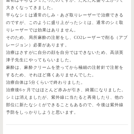
最初は平らなシミだったのですが、だんだん盛り上がって
大きくなってきました。
平らなシミは通常のしみ・あざ取りレーザーで治療できる
のですが、このように盛り上がったシミは、通常のシミ取
りレーザーでは効果はありません。
そのため、局所麻酔の注射をし、CO2レーザーで削る（アブ
レージョン）必要があります。
治療はさすがに自分の顔を自分ではできないため、高須英
津子先生にやってもらいました。
麻酔は、麻酔クリームを塗ってから極細の注射針で注射を
するため、それほど痛くありませんでした。
治療自体は5分くらいで終わりました。
治療後6ヶ月ではほとんど赤みが引き、綺麗になりました。
シミは消えましたが、紫外線に当たると再発したり、他の
部位に新たなシミができることもあるので、今後は紫外線
予防をしっかりしようと思います。