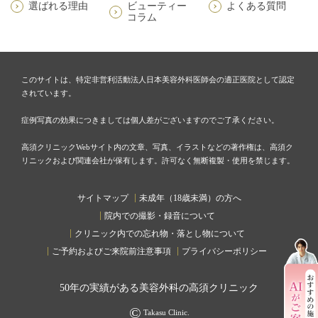
選ばれる理由
ビューティー
よくある質問
コラム
このサイトは、特定非営利活動法人日本美容外科医師会の適正医院として認定
されています。
症例写真の効果につきましては個人差がございますのでご了承ください。
高須クリニックWebサイト内の文章、写真、イラストなどの著作権は、高須ク
リニックおよび関連会社が保有します。許可なく無断複製・使用を禁じます。
サイトマップ
未成年（18歳未満）の方へ
院内での撮影・録音について
クリニック内での忘れ物・落とし物について
ご予約およびご来院前注意事項
プライバシーポリシー
50
年の実績がある美容外科の高須クリニック
©
Takasu Clinic.