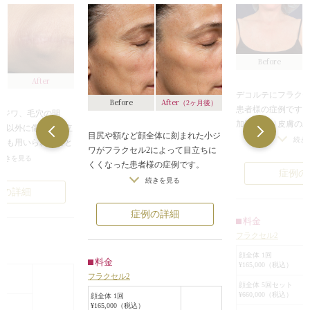
Before
After
デコルテにフラクセ
After
Before
（2ヶ月後）
患者様の症例です
小ジワ、毛穴の開
加齢により皮膚の
み以外に傷跡を目立
目尻や額など顔全体に刻まれた小ジ
とでデコルテ全体
続き
にも用いられること
ワがフラクセル2によって目立ちに
ような印象を与え
の症例は、ずっと前
続きを見る
くくなった患者様の症例です。
ラクセル2で皮膚の
た膝の傷跡にフラク
症例の
フラクセル2は、直径30～50マイク
続きを見る
でハリのある肌に
たものです。
例の詳細
ロメートルという顕微鏡でしか見え
かります。
、皮膚表面に顕微鏡
ない大きさのレーザーを皮膚に照射
顕微鏡でしか見え
症例の詳細
大きさのレーザーを
料金
し、表面にミクロ単位の穴を開けま
ザーを照射するフラ
単位の穴を開ける施
フラクセル2
す。照射した部分の古い組織は排出
質層を傷つけるこ
照射した部分の古い
され、皮膚の再生が促されていきま
を促すことができ
顔全体 1回
、皮膚の再生が促さ
料金
¥165,000（税込）
す。全ての皮膚にダメージを与えな
密度をきめ細かく
ラクセル2の仕組み
フラクセル2
いので、肌が生まれ変わる期間が短
もなり、患者様お
顔全体 5回セット
¥660,000（税込）
くて済むのが特徴です。
顔全体 1回
膚の状態に合わせ
再生が促され、目立
¥165,000（税込）
この患者様の場合もフラクセル2の