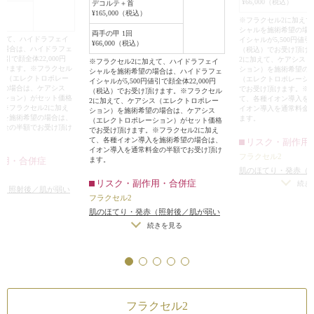
¥66,000（税込）
デコルテ＋首
¥165,000（税込）
※フラクセル2に加え
シャルを施術希望の場
両手の甲 1回
加えて、ハイドラフェイ
イシャルが5,500円値引で
¥66,000（税込）
の場合は、ハイドラフェ
（税込）でお受け頂け
値引で顔全体22,000円
2に加えて、ケアシス
※フラクセル2に加えて、ハイドラフェイ
頂けます。※フラクセル
ション）を施術希望の
シャルを施術希望の場合は、ハイドラフェ
シス（エレクトロポレー
（エレクトロポレーシ
イシャルが5,500円値引で顔全体22,000円
望の場合は、ケアシス
でお受け頂けます。※
（税込）でお受け頂けます。※フラクセル
ーション）がセット価格
て、各種イオン導入を
2に加えて、ケアシス（エレクトロポレー
。※フラクセル2に加え
イオン導入を通常料金
ション）を施術希望の場合は、ケアシス
入を施術希望の場合は、
ます。
（エレクトロポレーション）がセット価格
料金の半額でお受け頂け
でお受け頂けます。※フラクセル2に加え
て、各種イオン導入を施術希望の場合は、
リスク・副作用
イオン導入を通常料金の半額でお受け頂け
フラクセル2
作用・合併症
ます。
肌のほてり・発赤（
リスク・副作用・合併症
方・敏感肌の方）
続き
赤（照射後／肌が弱い
フラクセル2
）
肌のほてり・発赤（照射後／肌が弱い
方・敏感肌の方）
続きを見る
フラクセル2