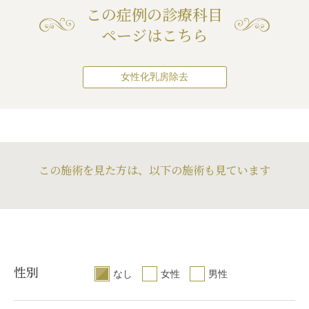
した後のお腹の皮膚
この症例の診療科目
な方法です。
すが、ある程度年齢
ページはこちら
出産後のお腹の皮膚
じ理屈です。
女性化乳房除去
この施術を見た方は、以下の施術も見ています
性別
なし
女性
男性