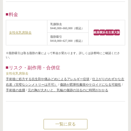
料金
乳腺除去
¥440,000~660,000（税込）
女性化乳房除去
銀座
横浜
名古屋
大阪
脂肪吸引
¥418,000~627,000（税込）
※脂肪吸引は取る脂肪の量によって料金が変わります。詳しくは診察時にご確認くださ
い。
リスク・副作用・合併症
女性化乳房除去
手術後に処方する抗生剤や痛みどめによるアレルギー症状
/
仕上がりのわずかな左
右差（完璧なシンメトリーは不可）
/
傷跡が肥厚性瘢痕やケロイドになる可能性
/
手術後の血腫
/
元の胸が大きいと、乳輪の傷跡の治るのに時間がかかる
一覧に戻る