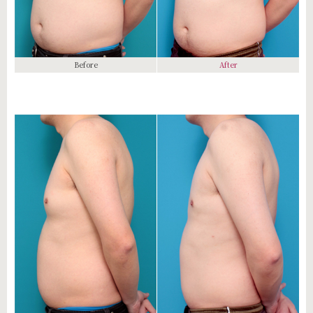
Before
After