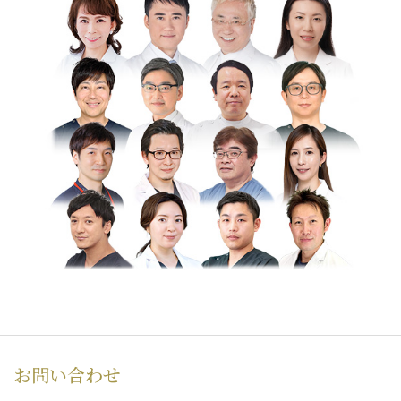
お問い合わせ