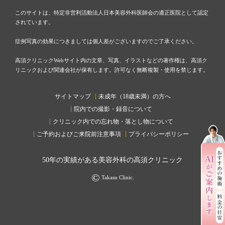
このサイトは、特定非営利活動法人日本美容外科医師会の適正医院として認定
されています。
症例写真の効果につきましては個人差がございますのでご了承ください。
高須クリニックWebサイト内の文章、写真、イラストなどの著作権は、高須ク
リニックおよび関連会社が保有します。許可なく無断複製・使用を禁じます。
サイトマップ
未成年（18歳未満）の方へ
院内での撮影・録音について
クリニック内での忘れ物・落とし物について
ご予約およびご来院前注意事項
プライバシーポリシー
50
年の実績がある美容外科の高須クリニック
©
Takasu Clinic.