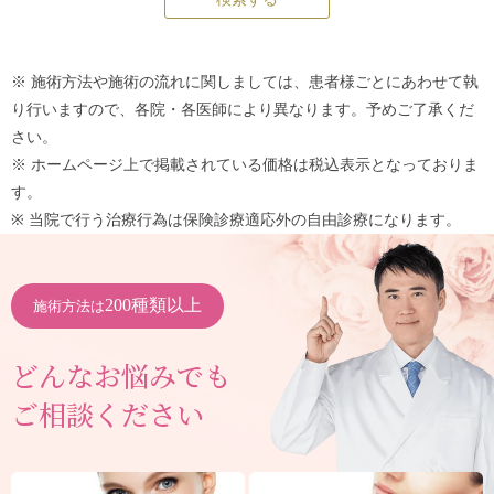
※ 施術方法や施術の流れに関しましては、患者様ごとにあわせて執
り行いますので、各院・各医師により異なります。予めご了承くだ
さい。
※ ホームページ上で掲載されている価格は税込表示となっておりま
す。
※ 当院で行う治療行為は保険診療適応外の自由診療になります。
200種類以上
施術方法は
どんなお悩みでも
ご相談ください