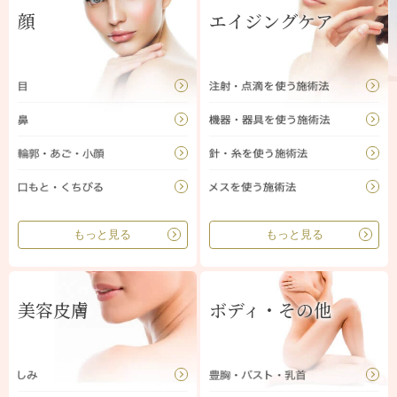
顔
エイジングケア
もっと見る
もっと見る
美容皮膚
ボディ・その他