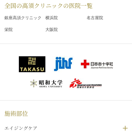
全国の高須クリニックの
医院一覧
銀座高須クリニック
横浜院
名古屋院
栄院
大阪院
施術部位
エイジングケア