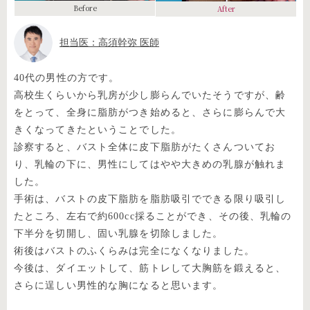
Before
After
担当医：高須幹弥 医師
40代の男性の方です。
高校生くらいから乳房が少し膨らんでいたそうですが、齢
をとって、全身に脂肪がつき始めると、さらに膨らんで大
きくなってきたということでした。
診察すると、バスト全体に皮下脂肪がたくさんついてお
り、乳輪の下に、男性にしてはやや大きめの乳腺が触れま
した。
手術は、バストの皮下脂肪を脂肪吸引でできる限り吸引し
たところ、左右で約600cc採ることができ、その後、乳輪の
下半分を切開し、固い乳腺を切除しました。
術後はバストのふくらみは完全になくなりました。
今後は、ダイエットして、筋トレして大胸筋を鍛えると、
さらに逞しい男性的な胸になると思います。