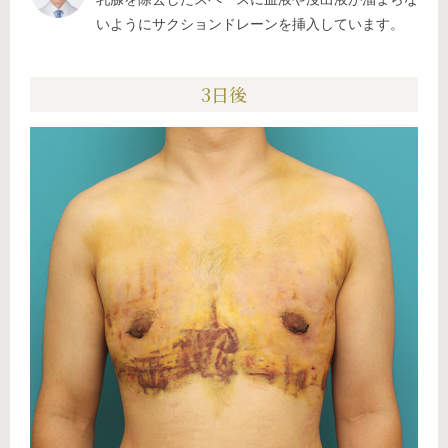
いようにサクションドレーンを挿入しています。
3日後