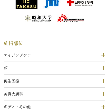
施術部位
エイジングケア
顔
再生医療
美容皮膚科
ボディ・その他