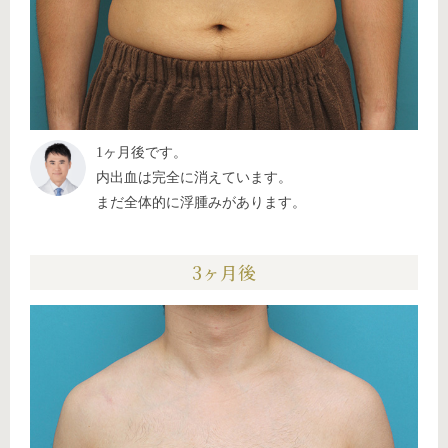
1ヶ月後です。
内出血は完全に消えています。
まだ全体的に浮腫みがあります。
3ヶ月後