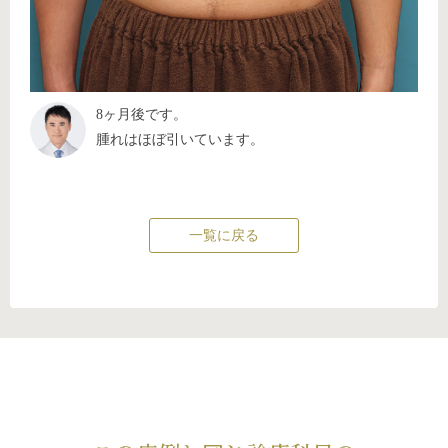
8ヶ月後です。
腫れはほぼ引いています。
一覧に戻る