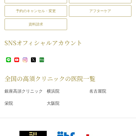
予約のキャンセル・変更
アフターケア
資料請求
SNS
オフィシャルアカウント
全国の高須クリニックの
医院一覧
銀座高須クリニック
横浜院
名古屋院
栄院
大阪院