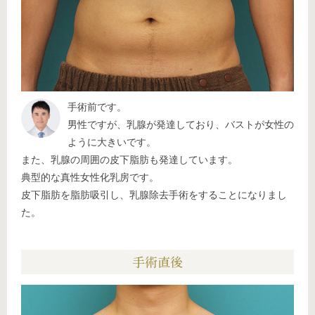
手術前です。
男性ですが、乳腺が発達しており、バストが女性の
ように大きいです。
また、乳腺の周囲の皮下脂肪も発達しています。
典型的な真性女性化乳房です。
皮下脂肪を脂肪吸引し、乳腺除去手術をすることになりまし
た。
手術直後