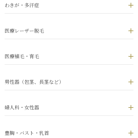
わきが・多汗症
医療レーザー脱毛
医療植毛・育毛
男性器（包茎、長茎など）
婦人科・女性器
豊胸・バスト・乳首