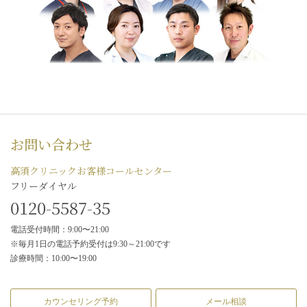
お問い合わせ
高須クリニックお客様コールセンター
フリーダイヤル
0120-5587-35
電話受付時間：9:00〜21:00
※毎月1日の電話予約受付は9:30～21:00です
診療時間：10:00〜19:00
カウンセリング予約
メール相談