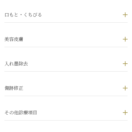
口もと・くちびる
美容皮膚
入れ墨除去
傷跡修正
その他診療項目