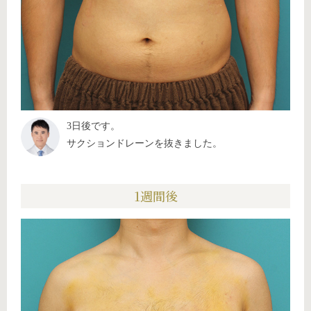
3日後です。
サクションドレーンを抜きました。
1週間後