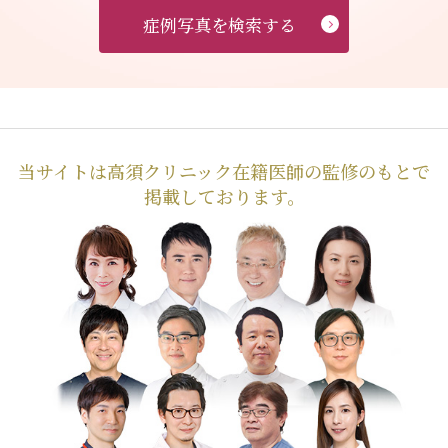
症例写真を検索する
当サイトは高須クリニック在籍医師の監修のもとで
掲載しております。