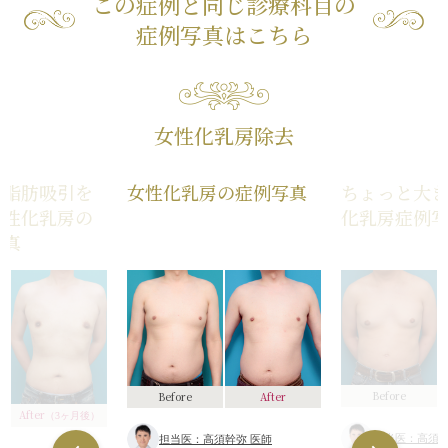
この症例と同じ診療科目の
症例写真はこちら
女性化乳房除去
と脂肪吸引を
女性化乳房の症例写真
ちょっと大
女性化乳房の
化乳房症例
写真
Before
Before
After
After
（3ヶ月後）
担当医：高須幹
担当医：高須幹弥 医師