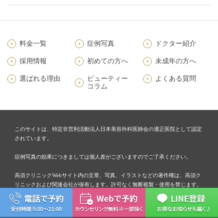
料金一覧
症例写真
ドクター紹介
採用情報
初めての方へ
未成年の方へ
選ばれる理由
ビューティー
よくある質問
コラム
このサイトは、特定非営利活動法人日本美容外科医師会の適正医院として認定
されています。
症例写真の効果につきましては個人差がございますのでご了承ください。
高須クリニックWebサイト内の文章、写真、イラストなどの著作権は、高須ク
リニックおよび関連会社が保有します。許可なく無断複製・使用を禁じます。
サイトマップ
未成年（18歳未満）の方へ