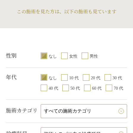
この施術を見た方は、以下の施術も見ています
性別
なし
女性
男性
年代
なし
10 代
20 代
30 代
40 代
50 代
60 代
70 代
施術カテゴリ