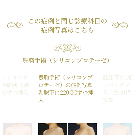
この症例と同じ診療科目の
症例写真はこちら
豊胸手術（シリコンプロテーゼ）
（シリコンプ
豊胸手術（シリコンプ
乳腺下に140
の症例 大胸
ロテーゼ）の症例写真
ンバッグプ
0CCずつ挿入
乳腺下に220CCずつ挿
入れた40代
入
写真