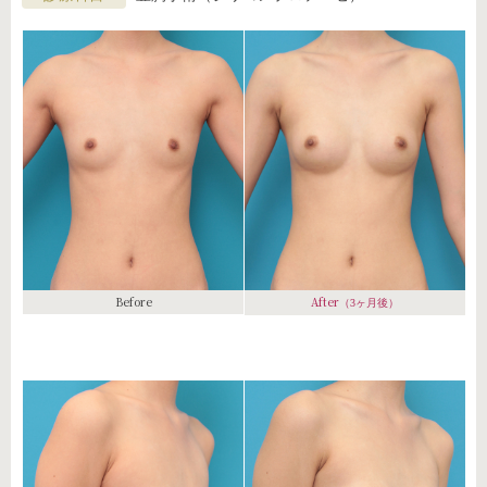
Before
After
（3ヶ月後）