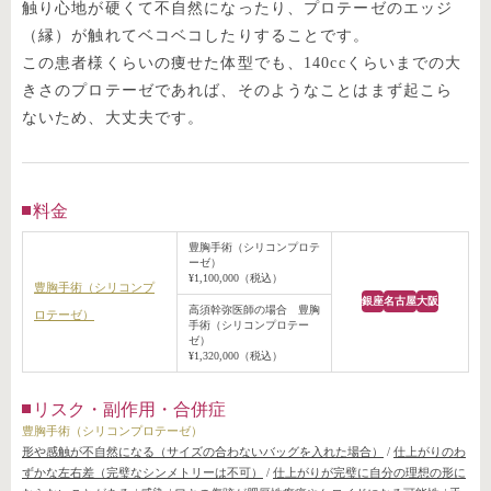
触り心地が硬くて不自然になったり、プロテーゼのエッジ
（縁）が触れてベコベコしたりすることです。
この患者様くらいの痩せた体型でも、140ccくらいまでの大
きさのプロテーゼであれば、そのようなことはまず起こら
ないため、大丈夫です。
料金
豊胸手術（シリコンプロテ
ーゼ）
¥1,100,000（税込）
豊胸手術（シリコンプ
銀座
名古屋
大阪
高須幹弥医師の場合 豊胸
ロテーゼ）
手術（シリコンプロテー
ゼ）
¥1,320,000（税込）
リスク・副作用・合併症
豊胸手術（シリコンプロテーゼ）
形や感触が不自然になる（サイズの合わないバッグを入れた場合）
/
仕上がりのわ
ずかな左右差（完璧なシンメトリーは不可）
/
仕上がりが完璧に自分の理想の形に