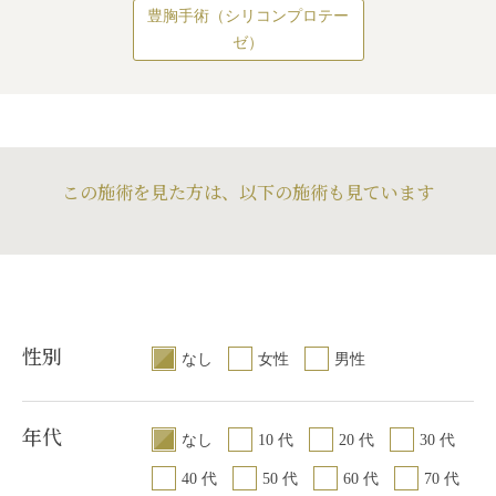
豊胸手術（シリコンプロテー
ゼ）
この施術を見た方は、以下の施術も見ています
性別
なし
女性
男性
年代
なし
10 代
20 代
30 代
40 代
50 代
60 代
70 代