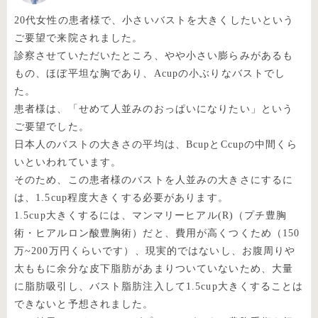
20代女性の患者様で、小さいバストを大きくしたいという
ご要望で来院されました。
診察させていただいたところ、やや小さい膨らみがあるも
もの、ほぼ平坦な胸であり、Acupの小ぶりなバストでし
た。
患者様は、「せめて人並みのおっぱいになりたい」という
ご要望でした。
日本人のバストの大きさの平均は、BcupとCcupの中間くら
いといわれています。
そのため、この患者様のバストを人並みの大きさにするに
は、1.5cup程度大きくする必要があります。
1.5cup大きくするには、マンマリーヒアル(R)（プチ豊胸
術・ヒアルロン酸豊胸術）だと、費用が高くつくため（150
万~200万円くらいです）、現実的ではないし、お腹周りや
太ももに余分な皮下脂肪があまりついていないため、大量
に脂肪吸引し、バスト脂肪注入して1.5cup大きくすることは
できないと予想されました。