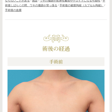
ならないことがある
/
感染
/
ワキの傷跡が肥厚性瘢痕やケロイドになる可能性
/
手
術後しばらくの間、ワキの傷跡が突っ張る
/
手術後の被膜拘縮（カプセル拘縮）
/
手術後の血腫
術後の経過
手術前