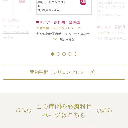
ロテー
大阪
手術（シリコンプロテー
高須幹弥医師の場合 
手術は全身麻酔下
ました。
ゼ）
手術（シリコンプロテ
）
のシワに沿った切
¥1,320,000（税込）
ゼ）
¥1,320,000（税込）
離し、ラウンド型
作用・合併症
リスク・副作用・合併症
のマイクロテクス
コンプロテーゼ）
リスク・副作用
豊胸手術（シリコンプロテーゼ）
シリコンバッグプ
然になる（サイズの合
豊胸手術（シリコン
形や感触が不自然になる（サイズの合
置しました。
入れた場合）
/
仕上が
続きを見る
形や感触が不自然に
わないバッグを入れた場合）
/
仕上が
続きを見る
手術後は、程よく
右差（完璧なシンメト
わないバッグを入れ
続き
りのわずかな左右差（完璧なシンメト
で綺麗なバストに
上がりが完璧に自分
りのわずかな左右差
リーは不可）
/
仕上がりが完璧に自分
らないことがある
/
感
リーは不可）
/
仕上
の理想の形にならないことがある
/
感
肥厚性瘢痕やケロイ
の理想の形にならな
染
/
ワキの傷跡が肥厚性瘢痕やケロイ
手術後しばらくの
染
/
ワキの傷跡が肥
ドになる可能性
/
手術後しばらくの
が突っ張る
/
手術後の
ドになる可能性
/
手
豊胸手術（シリコンプロテーゼ）
間、ワキの傷跡が突っ張る
/
手術後の
セル拘縮）
/
手術後の
間、ワキの傷跡が突
被膜拘縮（カプセル拘縮）
/
手術後の
被膜拘縮（カプセル
血腫
血腫
この症例の診療科目
ページはこちら