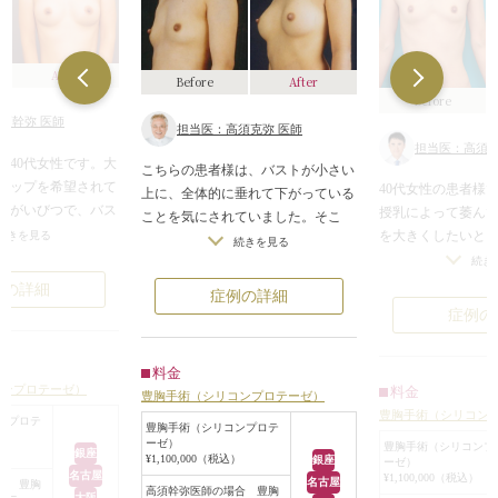
After
Before
After
Before
須幹弥 医師
担当医：高須克弥 医師
担当医：高須幹
た40代女性です。大
こちらの患者様は、バストが小さい
アップを希望されて
40代女性の患者様
上に、全体的に垂れて下がっている
形がいびつで、バス
授乳によって萎ん
ことを気にされていました。そこ
小さく皮膚が薄かっ
を大きくしたいと
続きを見る
で、シリコンプロテーゼを挿入する
続きを見る
180ccずつプロテ
た。
続き
施術を提案しました。
張りのある、豊かな
診察させていただ
体内に挿入するシリコンプロテーゼ
例の詳細
症例の詳細
左右が揃い、きれい
痩せている方で、
は、およそ100種類のサイズや形の
症例の
がりもごく自然で
く、バストの膨ら
中から、患者様のご要望に一番近い
た。
ものを選びます。今回は左右それぞ
料金
患者様は凄く大き
れ220CCのものを選び、脇の下から
コンプロテーゼ）
料金
豊胸手術（シリコンプロテーゼ）
れているわけでは
乳腺下に挿入しました。
豊胸手術（シリコン
ンプロテ
みのある綺麗なバ
施術後は全体的にバストがふっくら
豊胸手術（シリコンプロテ
ーゼ）
いたため、乳腺下に1
豊胸手術（シリコンプ
と盛り上がり、鎖骨から胸下にかけ
）
銀座
¥1,100,000（税込）
銀座
ーゼ）
ンバッグプロテー
て起伏のある女性らしい曲線になり
名古屋
¥1,100,000（税込）
名古屋
合 豊胸
術をすることにな
高須幹弥医師の場合 豊胸
ました。乳首の向きも上向きになり
大阪