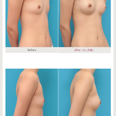
Before
After
（3ヶ月後）