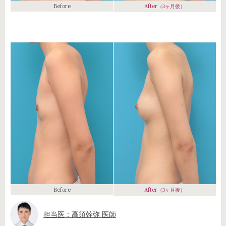
Before
After
（3ヶ月後）
Before
After
（3ヶ月後）
担当医：高須幹弥 医師