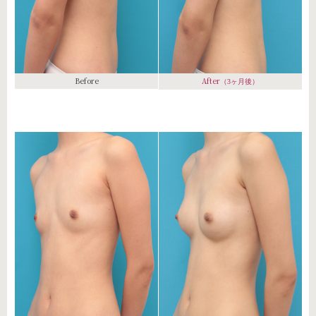
Before
After
（3ヶ月後）