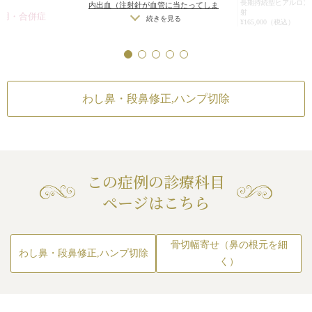
長期持続型ヒアルロン
内出血（注射針が血管に当たってしま
定を2週間しました
射
作用・合併症
った場合）
/
仕上がりのわずかな左右
続きを見る
術後は横から見て
¥165,000（税込）
,ハンプ切除
差（完璧なシンメトリーは不可）
/
仕
真っ直ぐになり、
が血管に当たってしま
上がりが完璧に自分の理想の形になら
骨切幅寄せ（鼻の根
ました。
横に大きく広がって
ないことがある
/
アレルギーが生じる
続きを見る
また、正面から見
が横に広がっている人
可能性
/
注入後の感染
/
血流不全、皮膚
ってみえることも
りのわずかな左右差
壊死
/
過度にいじったり揉んだりする
¥660,000（税込）
が通っています。
わし鼻・段鼻修正,ハンプ切除
トリーは不可）
/
仕上
と腫れる可能性
分の理想の形にならな
度にいじったり揉ん
る可能性
リスク・副作用
わし鼻・段鼻修正,ハ
内出血（注射針が血
この症例の診療科目
った場合）
/
鼻が横
続き
ページはこちら
見える（元々鼻が横
骨切幅寄せ（鼻の根
の場合）
/
仕上がり
鼻ギプスがマスクで
（完璧なシンメトリ
や鼻周辺の腫れ（術
続き
がりが完璧に自分の
骨切幅寄せ（鼻の根元を細
血（術後）
/
仕上が
いことがある
/
過度
わし鼻・段鼻修正,ハンプ切除
差（完璧なシンメト
く）
だりすると腫れる可
上がりが完璧に自分
ないことがある
/
ギ
瘡