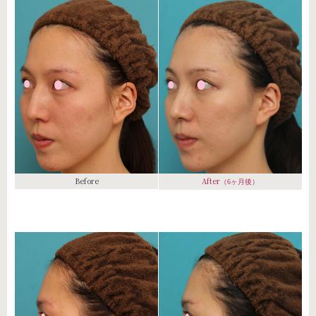
Before
After
（6ヶ月後）