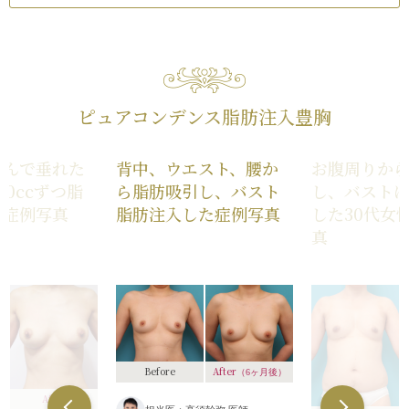
ピュアコンデンス脂肪注入豊胸
萎んで垂れた
背中、ウエスト、腰か
お腹周りか
00ccずつ脂
ら脂肪吸引し、バスト
し、バスト
た症例写真
脂肪注入した症例写真
した30代女
真
After
Before
（6ヶ月後）
After