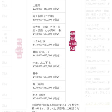
両上腕部（二の腕）
なか）
トに脂肪注入することになりまし
¥308,000~462,000（
引きました。
お尻~太ももにかけ
00（税込）
上腹部
た。
¥220,000~440,000（税込）
バストは1カップ程
を取り、バストに脂
両大腿（内側・外側・
脂肪吸引は、吸引し過ぎると皮膚の
面・後面・ひざ周り）
り、お腹周りも引
いうことでした。
00（税込）
両上腕部（二の腕）
¥418,000~627,000（
表面が凸凹になったり、吸引した部
¥308,000~462,000（税込）
にバランスが良く
）
位と吸引していない部位の境目に段
ふくらはぎ
下半身はそこそこ皮
00（税込）
両大腿（内側・外側・前
差ができることがあるので、そうな
¥418,000~627,000（
面・後面・ひざ周り） 各
いたため、ご要望通
銀座
らない範囲内で、程よく一層皮下脂
¥418,000~627,000（税込）
側・前
も全体にかけて満遍
臀部（おしり）
り） 各
横浜
肪を残すように行いました。
¥418,000~627,000（
銀座
、バストに脂肪注入
00（税込）
ふくらはぎ
名古屋
吸引した脂肪を濾過器でフィルトレ
¥418,000~627,000（税込）
横浜
ホホ、あご下 各
大阪
ーションし、余分な水分やトリグリ
¥330,000~660,000（
名古屋
00（税込）
臀部（おしり）
セライドなどの不純物を除去して、
¥418,000~627,000（税込）
大阪
濾過し、PRP血小板
背中
濃縮注入用脂肪を約280cc作成する
¥418,000~627,000（
幹細胞を残したまま
00（税込）
ホホ、あご下 各
ことができました。
¥330,000~660,000（税込）
リグリセライドを除
肩（両側）
濃縮注入用脂肪を左右のバストに
¥220,000~330,000（
、良質な脂肪のみを
00（税込）
背中
140ccずつ、マルチプルインジェク
¥418,000~627,000（税込）
右のバストに細かく丁
わき（両側）
ションテクニックを用いて、しこり
¥220,000~330,000（
た。
00（税込）
肩（両側）
ができないように、丁寧に細かく注
¥220,000~330,000（税込）
※脂肪吸引は取る脂肪
入しました。
変わります。詳しくは
ャパシティ容量が比
00（税込）
わき（両側）
さい。
手術後6ヶ月には、ほぼ腫れは引
¥220,000~330,000（税込）
め、200ccずつた
き、バストは約1カップ程度大きく
ピュアコンデンス脂
ことができました。
※脂肪吸引は取る脂肪の量によって料金が
00（税込）
なり、張りがでました。
変わります。詳しくは診察時にご確認くだ
さい。