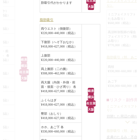
名古屋
ミニフェイスリフト
00（税込）
す。
肪吸引代がかかります
取り除いてしまうた
り）
になってしまったらしく、患者様は
大阪
ダウンタイムは1～
することもなく効果
なか）
Eカップまで戻したいとご希望され
ミニフェイスリフト（
00（税込）
気になる傷跡は、
ます。
たるみ取り）
ていました。
脂肪吸引
お化粧と髪で隠す
¥660,000（税込）
00（税込）
両ウエスト（側腹部）
このようなお悩み
また、ヒアルロン酸豊胸やシリコン
高須幹弥医師の場合 
¥220,000~440,000（税込）
ミニフェイスリフ
フェイスリフト（頬の
）
バッグプロテーゼによる豊胸手術は
み取り）
り）をご検討くだ
00（税込）
下腹部（へそ下おなか）
考えていなく、お尻~太ももにかけ
¥770,000（税込）
¥418,000~627,000（税込）
・部分的なしわや
側・前
て下半身の脂肪を取り、バストに脂
い
り） 各
上腹部
脂肪吸引（頬、あご
肪注入したいということでした。
銀座
00（税込）
¥220,000~440,000（税込）
・切開部をなるべ
横浜
両頬
・半永久的な効果
両上腕部（二の腕）
¥330,000~660,000（
上半身に比べ、下半身はそこそこ皮
名古屋
00（税込）
¥308,000~462,000（税込）
下脂肪がついていたため、ご要望通
大阪
あご下
両大腿（内側・外側・前
り、お尻~太もも全体にかけて満遍
¥330,000~660,000（
00（税込）
面・後面・ひざ周り） 各
銀座
なく脂肪吸引し、バストに脂肪注入
¥418,000~627,000（税込）
横浜
しました。
リスク・副作用
00（税込）
ふくらはぎ
名古屋
¥418,000~627,000（税込）
ミニフェイスリフト
大阪
り）
吸引した脂肪を濾過し、PRP血小板
00（税込）
臀部（おしり）
切開した周辺の腫れ
成長因子、脂肪幹細胞を残したまま
¥418,000~627,000（税込）
りのわずかな左右差
続き
余分な水分やトリグリセライドを除
00（税込）
ホホ、あご下 各
リーは不可）
/
傷跡
去した脂肪から、良質な脂肪のみを
脂肪吸引（頬、あご
¥330,000~660,000（税込）
ロイドになる可能性
皮膚のたるみ・不自
200ccずつ左右のバストに細かく丁