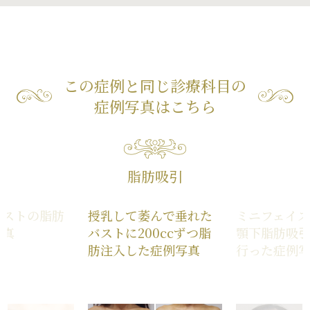
この症例と同じ診療科目の
症例写真はこちら
脂肪吸引
エストの脂肪
授乳して萎んで垂れた
ミニフェイ
写真
バストに200ccずつ脂
顎下脂肪吸
肪注入した症例写真
行った症例