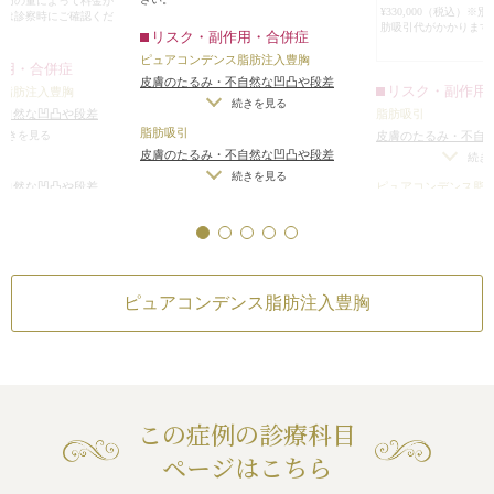
脂肪の量によって料金が
脂肪吸引した部位は、一回り細くな
時点では、Eカップ程
¥330,000（税込）※
くは診察時にご確認くだ
り、ウエストにくびれができまし
肪吸引代がかかります
。
リスク・副作用・合併症
た。
ピュアコンデンス脂肪注入豊胸
作用・合併症
この手術の料金は、モニターではな
入豊胸でバストを大
皮膚のたるみ・不自然な凹凸や段差
リスク・副作用
ス脂肪注入豊胸
く、定価で行う場合は、132万円
（脂肪を吸引しすぎた場合）
/
バスト
続きを見る
たくさん脂肪吸引が
不自然な凹凸や段差
脂肪吸引
（税込）になります。
にしこりができる（脂肪を注入しすぎ
があるのが前提です
脂肪吸引
すぎた場合）
/
バスト
続きを見る
皮膚のたるみ・不自
た場合）
/
内出血（術後）
/
仕上がりの
も、バストにたくさ
皮膚のたるみ・不自然な凹凸や段差
る（脂肪を注入しすぎ
（脂肪を吸引しすぎ
続き
わずかな左右差（完璧なシンメトリー
ことができるキャパ
（脂肪を吸引しすぎた場合）
/
内出血
続きを見る
（術後）
/
仕上がりの
（術後）
/
仕上がり
不自然な凹凸や段差
ピュアコンデンス脂
は不可）
/
感染
（術後）
/
仕上がりのわずかな左右差
ることも必要になり
（完璧なシンメトリー
（完璧なシンメトリ
すぎた場合）
/
内出血
続きを見る
皮膚のたるみ・不自
（完璧なシンメトリーは不可）
/
カニ
ューレ挿入口の傷跡
りのわずかな左右差
（脂肪を吸引しすぎ
続き
ューレ挿入口の傷跡が肥厚性瘢痕やケ
ロイドになる可能性
トリーは不可）
/
カニ
にしこりができる（
ロイドになる可能性
傷跡が肥厚性瘢痕やケ
た場合）
/
内出血（
能性
わずかな左右差（完
ピュアコンデンス脂肪注入豊胸
は不可）
/
感染
この症例の診療科目
ページはこちら