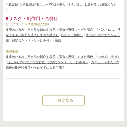
※脂肪吸引は取る脂肪の量によって料金が変わります。詳しくは診察時にご確認くださ
い。
リスク・副作用・合併症
ピュアコンデンス脂肪注入豊胸
皮膚のたるみ・不自然な凹凸や段差（脂肪を吸引しすぎた場合）
/
バストにしこり
ができる（脂肪を注入しすぎた場合）
/
内出血（術後）
/
仕上がりのわずかな左右
差（完璧なシンメトリーは不可）
/
感染
脂肪吸引
皮膚のたるみ・不自然な凹凸や段差（脂肪を吸引しすぎた場合）
/
内出血（術後）
/
仕上がりのわずかな左右差（完璧なシンメトリーは不可）
/
カニューレ挿入口の
傷跡が肥厚性瘢痕やケロイドになる可能性
一覧に戻る