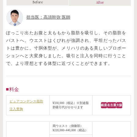
Before
After
担当医：高須幹弥 医師
ぽっこり出たお腹と太ももから脂肪を吸引し、その脂肪を
バストへ。ウエストはくびれが強調され、平坦だったバス
トは豊かに。寸胴体型が、メリハリのある美しいプロポー
ションへと大変身しました。吸引と注入を同時に行うこと
で、より理想とする体型に近づくことができます。
料金
ピュアコンデンス脂肪
¥330,000（税込）※別途脂
銀座
名古屋
大阪
肪吸引代がかかります
注入豊胸
両ウエスト（側腹部）
¥220,000~440,000（税込）