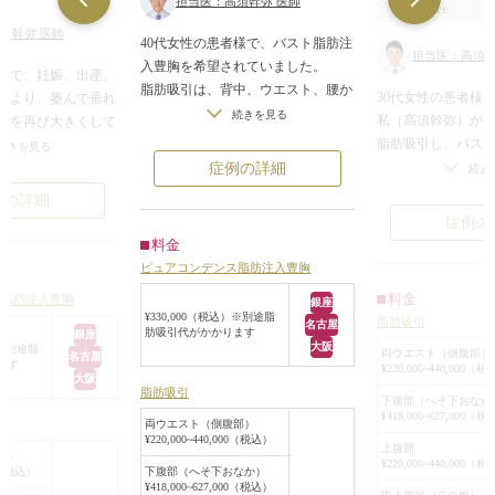
担当医：高須幹弥 医師
Before
須幹弥 医師
40代女性の患者様で、バスト脂肪注
担当医：高須幹
入豊胸を希望されていました。
者様で、妊娠、出産、
脂肪吸引は、背中、ウエスト、腰か
30代女性の患者様
により、萎んで垂れ
ら希望されていました。
続きを見る
私（高須幹弥）が
トを再び大きくして
診察させていただいたところ、バス
脂肪吸引し、バス
というご要望で来院
続きを見る
トはある程度のボリュームはあるの
っております。
症例の詳細
続き
ですが、加齢によるものか、皮膚が
前回の手術から6ヶ
例の詳細
余っているわりにはボリュームが減
今度は、お腹周り
だいたところ、バス
症例の
ってきており、やや萎んで垂れてい
バストに脂肪注入
対してボリュームが
料金
ました。
した。
萎んで垂れていまし
ピュアコンデンス脂肪注入豊胸
脂肪吸引を希望されていた背中、
手術は全身麻酔下
腰、ウエストは、皮下脂肪がある程
料金
ス脂肪注入豊胸
銀座
（上腹部～下腹部
¥330,000（税込）※別途脂
度たくさんついていて、脂肪吸引の
脂肪吸引
名古屋
中）から脂肪吸引
あったそうですが、
肪吸引代がかかります
銀座
適応は十分にありました。
大阪
）※別途脂
ションしてピュア
後にはCカップ程度
両ウエスト（側腹部）
名古屋
ます
吸引できる皮下脂肪がある程度あっ
¥220,000~440,000（
肪を作成しました
たらしく、患者様は
大阪
て、脂肪注入するためのキャパシテ
脂肪吸引
左右のバストにピ
したいとご希望され
下腹部（へそ下おなか
ィ（容量）もバストにあり、脂肪注
¥418,000~627,000（
肪を130ccずつマ
両ウエスト（側腹部）
入豊胸の適応としてはある程度ある
¥220,000~440,000（税込）
クションしました
上腹部
部）
ため、患者様のご要望通り、背中、
¥220,000~440,000（
手術後7ヶ月には注
ン酸豊胸やシリコン
00（税込）
下腹部（へそ下おなか）
ウエスト、腰から脂肪吸引し、バス
¥418,000~627,000（税込）
て落ち着き、脂肪
ゼによる豊胸手術は