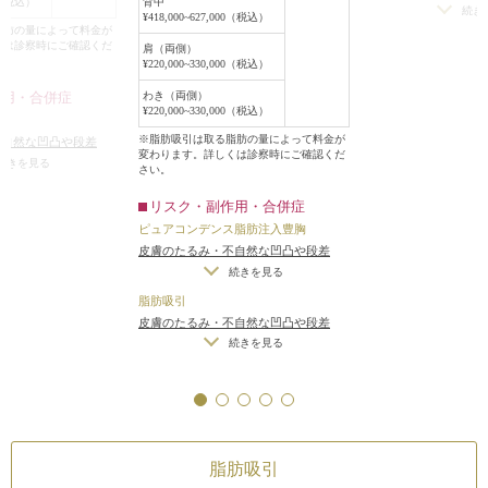
可能性
/
手術後の血
00（税込）
背中
（脂肪を吸引しすぎ
続き
寧に注入しました。
¥418,000~627,000（税込）
脂肪の量によって料金が
（術後）
/
仕上がり
くは診察時にご確認くだ
肩（両側）
（完璧なシンメトリ
元のバストのキャパシティ容量が比
¥220,000~330,000（税込）
がりが完璧に自分の
較的大きかったため、200ccずつた
いことがある
作用・合併症
わき（両側）
っぷり注入することができました。
¥220,000~330,000（税込）
※脂肪吸引は取る脂肪の量によって料金が
不自然な凹凸や段差
手術後6ヶ月の時点では、Eカップ程
変わります。詳しくは診察時にご確認くだ
すぎた場合）
/
内出血
続きを見る
さい。
度になりました。
りのわずかな左右差
トリーは不可）
/
カニ
リスク・副作用・合併症
バストの脂肪注入豊胸でバストを大
傷跡が肥厚性瘢痕やケ
ピュアコンデンス脂肪注入豊胸
きくするには、たくさん脂肪吸引が
能性
皮膚のたるみ・不自然な凹凸や段差
できる皮下脂肪があるのが前提です
（脂肪を吸引しすぎた場合）
/
バスト
続きを見る
が、それ以外にも、バストにたくさ
にしこりができる（脂肪を注入しすぎ
脂肪吸引
ん脂肪注入することができるキャパ
た場合）
/
内出血（術後）
/
仕上がりの
皮膚のたるみ・不自然な凹凸や段差
シティ容量があることも必要になり
わずかな左右差（完璧なシンメトリー
（脂肪を吸引しすぎた場合）
/
内出血
続きを見る
は不可）
/
感染
ます。
（術後）
/
仕上がりのわずかな左右差
（完璧なシンメトリーは不可）
/
カニ
ューレ挿入口の傷跡が肥厚性瘢痕やケ
ロイドになる可能性
脂肪吸引