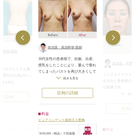
Before
After
After
Before
担当医：高須幹弥 医師
須幹弥 医師
30代女性の患者様で、妊娠、出産、
す。
担当医：平野正
授乳をしたことにより、萎んで垂れ
にかけてたくさん脂
てしまったバストを再び大きくして
ミニフェイスリフ
、背中のお肉がたっ
張りを出したいというご要望で来院
続きを見る
をされた患者様の施
パンツの上にウエス
続きを見る
されました。
の経過です。
かっている状態でし
症例の詳細
切開リフトは正面
続き
例の詳細
診察させていただいたところ、バス
いと思われている
0ccの脂肪を吸い取り
トの皮膚の量に対してボリュームが
すが、実際には印
症例の
少なく、確かに萎んで垂れていまし
あります。
にくびれができ、思
料金
た。
3ヶ月くらいかけて
ていたお肉がほとん
ピュアコンデンス脂肪注入豊胸
まります。
りました。
元々Eカップはあったそうですが、
料金
銀座
キズは半年かけて
の貯蔵庫である脂肪
部）
¥330,000（税込）※別途脂
授乳が終わった後にはCカップ程度