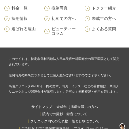
料金一覧
症例写真
ドクター紹介
採用情報
初めての方へ
未成年の方へ
選ばれる理由
ビューティー
よくある質問
コラム
このサイトは、特定非営利活動法人日本美容外科医師会の適正医院として認定
されています。
症例写真の効果につきましては個人差がございますのでご了承ください。
高須クリニックWebサイト内の文章、写真、イラストなどの著作権は、高須ク
リニックおよび関連会社が保有します。許可なく無断複製・使用を禁じます。
サイトマップ
未成年（18歳未満）の方へ
院内での撮影・録音について
クリニック内での忘れ物・落とし物について
ご予約およびご来院前注意事項
プライバシーポリシー